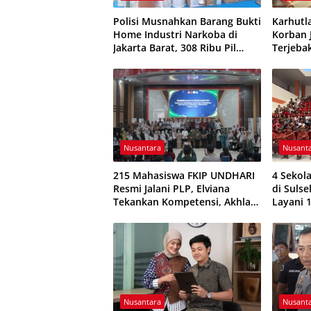
Polisi Musnahkan Barang Bukti
Karhutl
Home Industri Narkoba di
Korban 
Jakarta Barat, 308 Ribu Pil
Terjebak
Zenith Gagal Beredar
Kepulu
Nusantara
Nusant
215 Mahasiswa FKIP UNDHARI
4 Sekol
Resmi Jalani PLP, Elviana
di Sulse
Tekankan Kompetensi, Akhlak
Layani 
Mulia, dan Profesionalisme
Ajaran 
Calon Guru
Nusantara
Nusant