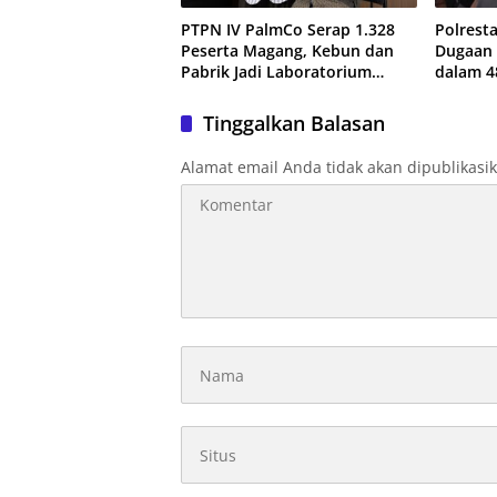
PTPN IV PalmCo Serap 1.328
Polrest
Peserta Magang, Kebun dan
Dugaan
Pabrik Jadi Laboratorium
dalam 4
Kesiapan Kerja Generasi Muda
Ditangk
Tinggalkan Balasan
Alamat email Anda tidak akan dipublikasi