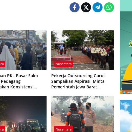
ara
Nusantara
ban PKL Pasar Sako
Pekerja Outsourcing Garut
, Pedagang
Sampaikan Aspirasi, Minta
akan Konsistensi
Pemerintah Jawa Barat
asan dan Dugaan
Evaluasi Sistem Kerja
an
ara
Nusantara