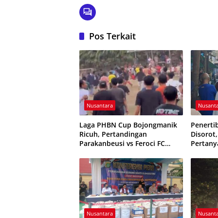
Pos Terkait
Nusantara
Nusant
Laga PHBN Cup Bojongmanik
Penerti
Ricuh, Pertandingan
Disorot
Parakanbeusi vs Feroci FC
Pertany
Sempat Dihentikan
Pengaw
Pungut
Nusantara
Nusant