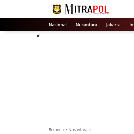
Langsung
ke
konten
Nasional
Nusantara
Jakarta
In
×
Beranda
Nusantara