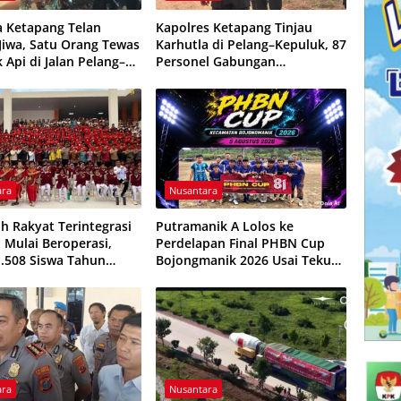
a Ketapang Telan
Kapolres Ketapang Tinjau
Jiwa, Satu Orang Tewas
Karhutla di Pelang–Kepuluk, 87
 Api di Jalan Pelang–
Personel Gabungan
k
Dikerahkan Padamkan Api
ara
Nusantara
ah Rakyat Terintegrasi
Putramanik A Lolos ke
l Mulai Beroperasi,
Perdelapan Final PHBN Cup
1.508 Siswa Tahun
Bojongmanik 2026 Usai Tekuk
2026/2027
Putra Rahayu 1-0
ara
Nusantara