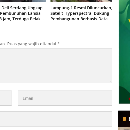
a Deli Serdang Ungkap
Lampung-1 Resmi Diluncurkan,
 Pembunuhan Lansia
Satelit Hyperspectral Dukung
8 Jam, Terduga Pelaku
Pembangunan Berbasis Data
ap Saat Hendak Kabur
Tanpa Gunakan APBD
kan.
Ruas yang wajib ditandai
*