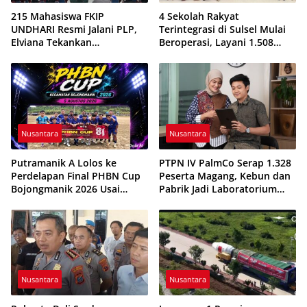
215 Mahasiswa FKIP
4 Sekolah Rakyat
UNDHARI Resmi Jalani PLP,
Terintegrasi di Sulsel Mulai
Elviana Tekankan
Beroperasi, Layani 1.508
Kompetensi, Akhlak Mulia,
Siswa Tahun Ajaran
dan Profesionalisme Calon
2026/2027
Guru
Nusantara
Nusantara
Putramanik A Lolos ke
PTPN IV PalmCo Serap 1.328
Perdelapan Final PHBN Cup
Peserta Magang, Kebun dan
Bojongmanik 2026 Usai
Pabrik Jadi Laboratorium
Tekuk Putra Rahayu 1-0
Kesiapan Kerja Generasi
Muda
Nusantara
Nusantara