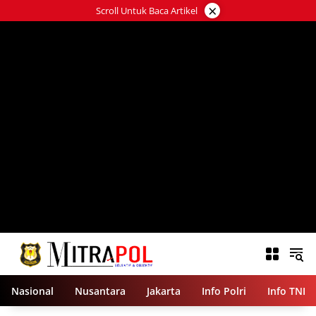
Langsung
×
Scroll Untuk Baca Artikel
ke
konten
Nasional
Nusantara
Jakarta
Info Polri
Info TNI