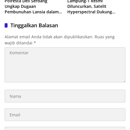
Polresta Deli Serdang
Lampung-1 Resmi
Ungkap Dugaan
Diluncurkan, Satelit
Pembunuhan Lansia dalam
Hyperspectral Dukung
48 Jam, Terduga Pelaku
Pembangunan Berbasis Data
Ditangkap Saat Hendak
Tanpa Gunakan APBD
Tinggalkan Balasan
Kabur
Alamat email Anda tidak akan dipublikasikan.
Ruas yang
wajib ditandai
*