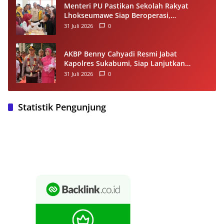
Menteri PU Pastikan Sekolah Rakyat
Lhokseumawe Siap Beroperasi,
Dilengkapi Asrama hingga Laptop Gratis
31 Juli 2026
0
AKBP Benny Cahyadi Resmi Jabat
Kapolres Sukabumi, Siap Lanjutkan
Program dan Perkuat Pelayanan
31 Juli 2026
0
Masyarakat
Statistik Pengunjung