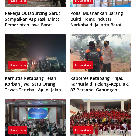
Nusantara
Nusantara
Pekerja Outsourcing Garut
Polisi Musnahkan Barang
Sampaikan Aspirasi, Minta
Bukti Home Industri
Pemerintah Jawa Barat
Narkoba di Jakarta Barat,
Evaluasi Sistem Kerja
308 Ribu Pil Zenith Gagal
Beredar
Nusantara
Nusantara
Karhutla Ketapang Telan
Kapolres Ketapang Tinjau
Korban Jiwa, Satu Orang
Karhutla di Pelang–Kepuluk,
Tewas Terjebak Api di Jalan
87 Personel Gabungan
Pelang–Kepuluk
Dikerahkan Padamkan Api
Nusantara
Nusantara