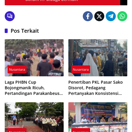
Pos Terkait
Nusantara
Nusantara
Laga PHBN Cup
Penertiban PKL Pasar Sako
Bojongmanik Ricuh,
Disorot, Pedagang
Pertandingan Parakanbeusi
Pertanyakan Konsistensi
vs Feroci FC Sempat
Pengawasan dan Dugaan
Dihentikan
Pungutan