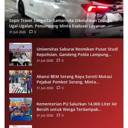
Sopir Travel Sangatta–Samarinda Dikeluhkan Diduga
Ugal-Ugalan, Penumpang Minta Evaluasi Layanan
Almeera
31 Juli 2026
0
Universitas Saburai Resmikan Pusat Studi
Kepolisian, Gandeng Polda Lampung
Perkuat Riset dan Pelayanan Publik
31 Juli 2026
0
Aliansi BEM Serang Raya Soroti Mutasi
Pejabat Pemkot Serang, Minta
Penempatan Jabatan Berbasis
31 Juli 2026
0
Kompetensi
Kementerian PU Salurkan 14.000 Liter Air
Bersih untuk Warga Terdampak
Kekeringan di Seram Bagian Timur
31 Juli 2026
0