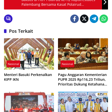
Palembang Bersama Kasat Polairud
mendatangi warga di Sungai Musi
Pos Terkait
Nasional
Nasional
Menteri Basuki Perkenalkan
Pagu Anggaran Kementerian
KIPP IKN
PUPR 2025 Rp116,23 Triliun,
Prioritas Dukung Ketahanan
Pangan, Renovasi Sekolah,
dan Pembangunan IKN