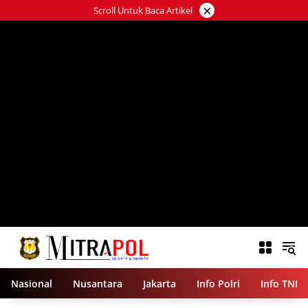
Langsung
×
Scroll Untuk Baca Artikel
ke
konten
Nasional
Nusantara
Jakarta
Info Polri
Info TNI