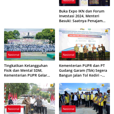
Nasional
Buka Expo IKN dan Forum
Investasi 2024, Menteri
Basuki: Saatnya Penajam
Paser Utara Bangkit
Nasional
Nasional
Tingkatkan Ketangguhan
Kementerian PUPR dan PT
Fisik dan Mental SDM,
Gudang Garam (Tbk) Segera
Kementerian PUPR Gelar
Bangun Jalan Tol Kediri –
Pelatihan Bela Negara bagi
Tulungagung Sepanjang
Kasatker, PPK, dan Pokja PBJ
44,17 km di Jawa Timur
Angkatan III Tahun 2024
Nasional
Nasional