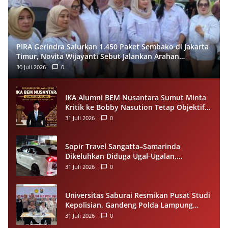
PIRA Gerindra Salurkan 1.450 Paket Sembako di Jakarta
Timur, Novita Wijayanti Sebut Jalankan Arahan
Prabowo
30 Juli 2026
0
IKA Alumni BEM Nusantara Sumut Minta
Kritik ke Bobby Nasution Tetap Objektif,
Jangan Bermuatan Politis
31 Juli 2026
0
Sopir Travel Sangatta–Samarinda
Dikeluhkan Diduga Ugal-Ugalan,
Penumpang Minta Evaluasi Layanan
31 Juli 2026
0
Almeera
Universitas Saburai Resmikan Pusat Studi
Kepolisian, Gandeng Polda Lampung
Perkuat Riset dan Pelayanan Publik
31 Juli 2026
0