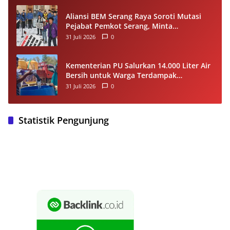
Aliansi BEM Serang Raya Soroti Mutasi
Pejabat Pemkot Serang, Minta
Penempatan Jabatan Berbasis
31 Juli 2026
0
Kompetensi
Kementerian PU Salurkan 14.000 Liter Air
Bersih untuk Warga Terdampak
Kekeringan di Seram Bagian Timur
31 Juli 2026
0
Statistik Pengunjung