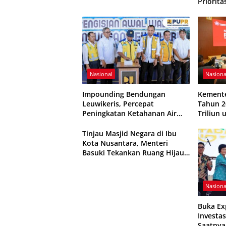
Priorit
Pangan,
Pemban
Nasional
Nasiona
Imроundіng Bеndungаn
Kemente
Leuwikeris, Pеrсераt
Tahun 2
Pеnіngkаtаn Kеtаhаnаn Air
Triliun
Provinsi Jаwа Bаrаt
Visi Be
Menuju 
Tinjau Masjid Negara di Ibu
Kota Nusantara, Menteri
Basuki Tekankan Ruang Hijau,
Parkir dan Sirkulasi Jemaah
Nasiona
Buka Ex
Investas
Saatnya