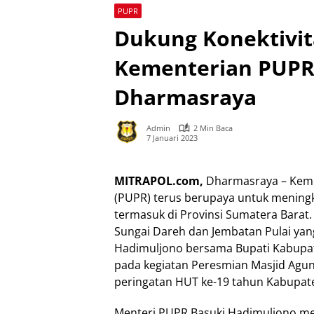
PUPR
Dukung Konektivit
Kementerian PUPR
Dharmasraya
Admin
2 Min Baca
7 Januari 2023
MITRAPOL.com,
Dharmasraya – Kem
(PUPR) terus berupaya untuk mening
termasuk di Provinsi Sumatera Barat
Sungai Dareh dan Jembatan Pulai yan
Hadimuljono bersama Bupati Kabupa
pada kegiatan Peresmian Masjid Agun
peringatan HUT ke-19 tahun Kabupate
Menteri PUPR Basuki Hadimuljono m