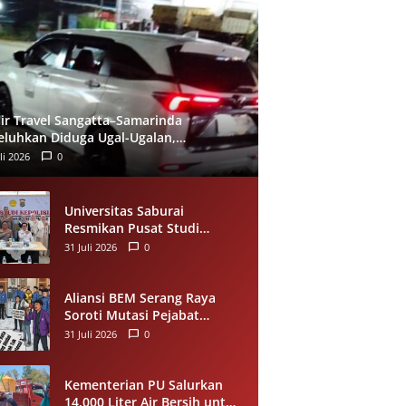
ir Travel Sangatta–Samarinda
eluhkan Diduga Ugal-Ugalan,
umpang Minta Evaluasi Layanan
li 2026
0
eera
Universitas Saburai
Resmikan Pusat Studi
Kepolisian, Gandeng Polda
31 Juli 2026
0
Lampung Perkuat Riset dan
Pelayanan Publik
Aliansi BEM Serang Raya
Soroti Mutasi Pejabat
Pemkot Serang, Minta
31 Juli 2026
0
Penempatan Jabatan
Berbasis Kompetensi
Kementerian PU Salurkan
14.000 Liter Air Bersih untuk