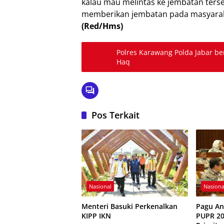
kalau mau melintas ke jembatan ters
memberikan jembatan pada masyaraka
(Red/Hms)
Polres Karawang Polda Jabar b
Haq
Pos Terkait
Nasional
Nasiona
Menteri Basuki Perkenalkan
Pagu An
KIPP IKN
PUPR 20