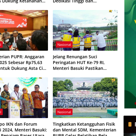
as Dukung Ketahanan
Dеdіkаѕі Tinggi dаn
 Renovasi Sekolah, dan
Pеngаbdіаn Pаrірurnа untuk
gunan IKN
Indоnеѕіа
l
Nasional
rian PUPR: Anggaran
Jelang Renungan Suci
025 Sebesar Rp75,63
Peringatan HUT Ke-79 RI,
 untuk Dukung Asta Cita
Menteri Basuki Pastikan
rsama Indonesia Maju
Kesiapan Taman Kusuma
Indonesia Emas 2045
Bangsa
l
Nasional
po IKN dan Forum
Tingkatkan Ketangguhan Fisik
i 2024, Menteri Basuki:
dan Mental SDM, Kementerian
 Penajam Paser Utara
PUPR Gelar Pelatihan Bela