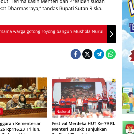
ebut. Terima kasih Menteri dan Presiden sudah
t Dharmasraya,” tandas Bupati Sutan Riska.
ersama warga gotong royong bangun Mushola Nurul
l
Nasional
ggaran Kementerian
Festival Mеrdеkа HUT Ke-79 RI,
25 Rp116,23 Triliun,
Mеntеrі Bаѕukі: Tunjukkаn