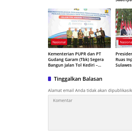
Bangkit
Nasional
Nasiona
Kementerian PUPR dan PT
Preside
Gudang Garam (Tbk) Segera
Ruas Inp
Bangun Jalan Tol Kediri –
Sulawesi
Tulungagung Sepanjang 44,17
Miliar
km di Jawa Timur
Tinggalkan Balasan
Alamat email Anda tidak akan dipublikasi