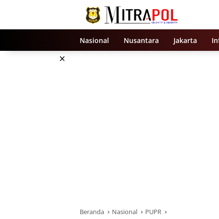
Langsung
ke
konten
Nasional
Nusantara
Jakarta
In
×
Beranda
Nasional
PUPR