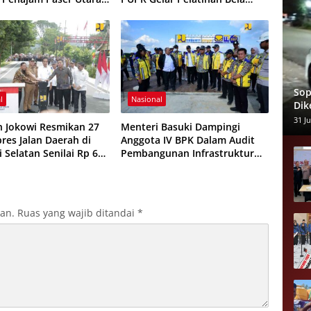
Negara bagi Kasatker, PPK,
dan Pokja PBJ Angkatan III
Tahun 2024
Sop
l
Nasional
Dik
Pen
31 Ju
n Jokowi Resmikan 27
Menteri Basuki Dampingi
Alm
res Jalan Daerah di
Anggota IV BPK Dalam Audit
 Selatan Senilai Rp 669
Pembangunan Infrastruktur
Dasar IKN Nusantara
kan.
Ruas yang wajib ditandai
*