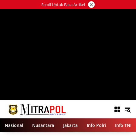
Langsung
×
Scroll Untuk Baca Artikel
ke
konten
Nasional
Nusantara
Jakarta
Info Polri
Info TNI