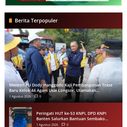
Berita Terpopuler
Menteri PU Dody Hanggodo Kaji Pembangunan Trase
Baru Kelok 44 Agam Usai Longsor, Utamakan
Keselamatan Pengguna Jalan
1 Agustus 2026
0
Peringati HUT ke-53 KNPI, DPD KNPI
Banten Salurkan Bantuan Sembako
Melalui Pemuda Berdampak
1 Agustus 2026
0