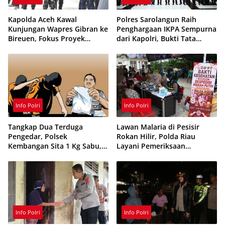
Kapolda Aceh Kawal
Polres Sarolangun Raih
Kunjungan Wapres Gibran ke
Penghargaan IKPA Sempurna
Bireuen, Fokus Proyek
dari Kapolri, Bukti Tata
Infrastruktur dan Pendidikan
Kelola Anggaran
Berintegritas
Info Polri
Info Polri
Tangkap Dua Terduga
Lawan Malaria di Pesisir
Pengedar, Polsek
Rokan Hilir, Polda Riau
Kembangan Sita 1 Kg Sabu,
Layani Pemeriksaan
70 Vape Etomidate dan 75
Kesehatan Gratis
Ribu Butir Obat Keras
Info Polri
Info Polri