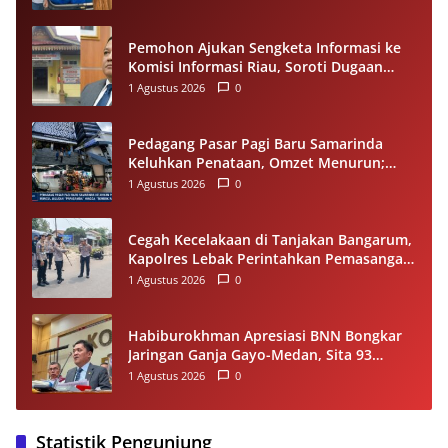
Pemohon Ajukan Sengketa Informasi ke
Komisi Informasi Riau, Soroti Dugaan
Tidak Ditanggapinya Permohonan ke
1 Agustus 2026
0
PPID Pelalawan
Pedagang Pasar Pagi Baru Samarinda
Keluhkan Penataan, Omzet Menurun;
Minta Pemkot Evaluasi Distribusi Ruko
1 Agustus 2026
0
dan Akses Pengunjung
Cegah Kecelakaan di Tanjakan Bangarum,
Kapolres Lebak Perintahkan Pemasangan
Rambu Lalu Lintas
1 Agustus 2026
0
Habiburokhman Apresiasi BNN Bongkar
Jaringan Ganja Gayo-Medan, Sita 93
Kilogram di Sumut
1 Agustus 2026
0
Statistik Pengunjung