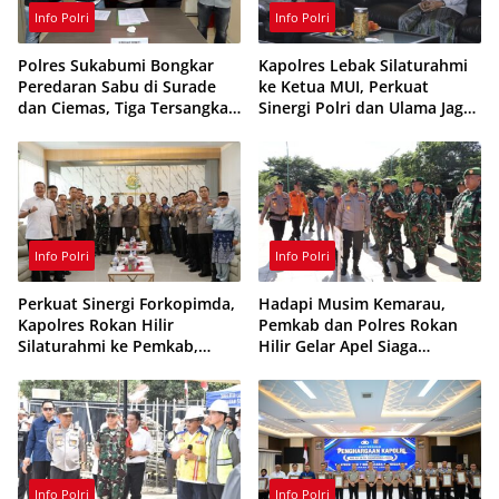
Info Polri
Info Polri
Polres Sukabumi Bongkar
Kapolres Lebak Silaturahmi
Peredaran Sabu di Surade
ke Ketua MUI, Perkuat
dan Ciemas, Tiga Tersangka
Sinergi Polri dan Ulama Jaga
Ditangkap
Kamtibmas
Info Polri
Info Polri
Perkuat Sinergi Forkopimda,
Hadapi Musim Kemarau,
Kapolres Rokan Hilir
Pemkab dan Polres Rokan
Silaturahmi ke Pemkab,
Hilir Gelar Apel Siaga
Kodim 0321 dan Kejari
Karhutla 2026, Perkuat
Sinergi Cegah Kebakaran
Info Polri
Info Polri