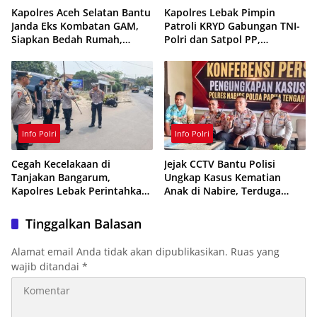
Kapolres Aceh Selatan Bantu
Kapolres Lebak Pimpin
Janda Eks Kombatan GAM,
Patroli KRYD Gabungan TNI-
Siapkan Bedah Rumah,
Polri dan Satpol PP,
Bantuan Gizi dan Modal
Antisipasi Curanmor hingga
Usaha
Balap Liar
Info Polri
Info Polri
Cegah Kecelakaan di
Jejak CCTV Bantu Polisi
Tanjakan Bangarum,
Ungkap Kasus Kematian
Kapolres Lebak Perintahkan
Anak di Nabire, Terduga
Pemasangan Rambu Lalu
Diamankan Kurang dari 24
Lintas
Jam
Tinggalkan Balasan
Alamat email Anda tidak akan dipublikasikan.
Ruas yang
wajib ditandai
*