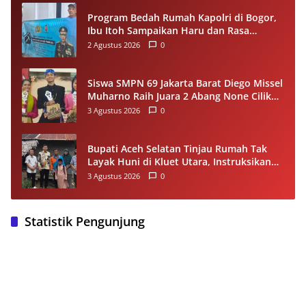
Program Bedah Rumah Kapolri di Bogor,
Ibu Itoh Sampaikan Haru dan Rasa
Syukur
2 Agustus 2026
0
Siswa SMPN 69 Jakarta Barat Diego Missel
Muharno Raih Juara 2 Abang None Cilik
dan Remaja Kencur 2026
3 Agustus 2026
0
Bupati Aceh Selatan Tinjau Rumah Tak
Layak Huni di Kluet Utara, Instruksikan
Masuk Program Bantuan Rumah 2027
3 Agustus 2026
0
Statistik Pengunjung