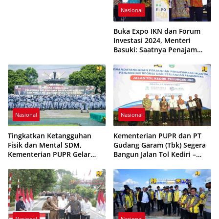
Jemaah
Nasional
Buka Expo IKN dan Forum
Investasi 2024, Menteri
Basuki: Saatnya Penajam
Paser Utara Bangkit
Nasional
Nasional
Tingkatkan Ketangguhan
Kementerian PUPR dan PT
Fisik dan Mental SDM,
Gudang Garam (Tbk) Segera
Kementerian PUPR Gelar
Bangun Jalan Tol Kediri –
Pelatihan Bela Negara bagi
Tulungagung Sepanjang
Kasatker, PPK, dan Pokja PBJ
44,17 km di Jawa Timur
Angkatan III Tahun 2024
Nasional
Nasional