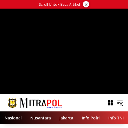
Langsung
×
Scroll Untuk Baca Artikel
ke
konten
Nasional
Nusantara
Jakarta
Info Polri
Info TNI