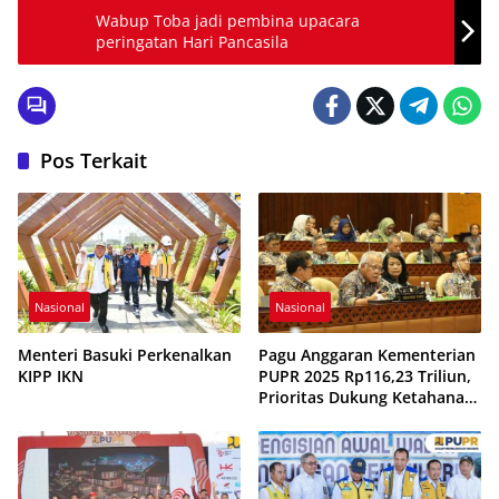
Wabup Toba jadi pembina upacara
peringatan Hari Pancasila
Pos Terkait
Nasional
Nasional
Menteri Basuki Perkenalkan
Pagu Anggaran Kementerian
KIPP IKN
PUPR 2025 Rp116,23 Triliun,
Prioritas Dukung Ketahanan
Pangan, Renovasi Sekolah,
dan Pembangunan IKN