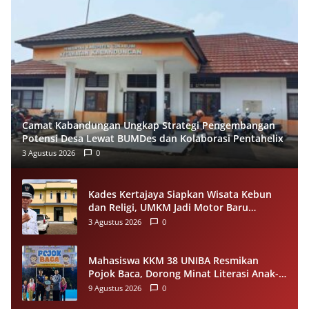
Camat Kabandungan Ungkap Strategi Pengembangan
Potensi Desa Lewat BUMDes dan Kolaborasi Pentahelix
3 Agustus 2026
0
Kades Kertajaya Siapkan Wisata Kebun
dan Religi, UMKM Jadi Motor Baru
Ekonomi Desa
3 Agustus 2026
0
Mahasiswa KKM 38 UNIBA Resmikan
Pojok Baca, Dorong Minat Literasi Anak-
anak Warga Desa Mekarbaru
9 Agustus 2026
0