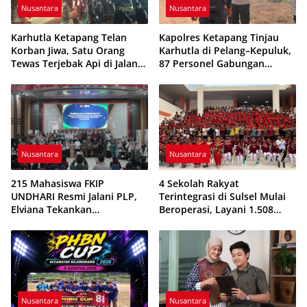
Nusantara
Nusantara
Karhutla Ketapang Telan
Kapolres Ketapang Tinjau
Korban Jiwa, Satu Orang
Karhutla di Pelang–Kepuluk,
Tewas Terjebak Api di Jalan
87 Personel Gabungan
Pelang–Kepuluk
Dikerahkan Padamkan Api
Nusantara
Nusantara
215 Mahasiswa FKIP
4 Sekolah Rakyat
UNDHARI Resmi Jalani PLP,
Terintegrasi di Sulsel Mulai
Elviana Tekankan
Beroperasi, Layani 1.508
Kompetensi, Akhlak Mulia,
Siswa Tahun Ajaran
dan Profesionalisme Calon
2026/2027
Guru
Nusantara
Nusantara