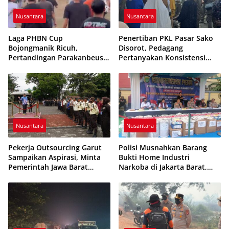
Nusantara
Nusantara
Laga PHBN Cup
Penertiban PKL Pasar Sako
Bojongmanik Ricuh,
Disorot, Pedagang
Pertandingan Parakanbeusi
Pertanyakan Konsistensi
vs Feroci FC Sempat
Pengawasan dan Dugaan
Dihentikan
Pungutan
Nusantara
Nusantara
Pekerja Outsourcing Garut
Polisi Musnahkan Barang
Sampaikan Aspirasi, Minta
Bukti Home Industri
Pemerintah Jawa Barat
Narkoba di Jakarta Barat,
Evaluasi Sistem Kerja
308 Ribu Pil Zenith Gagal
Beredar