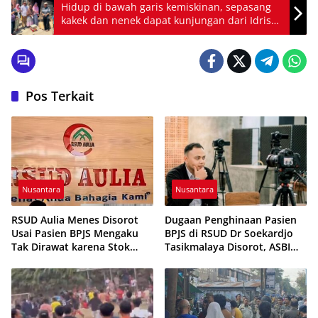
Hidup di bawah garis kemiskinan, sepasang
kakek dan nenek dapat kunjungan dari Idris
Rate
Pos Terkait
Nusantara
Nusantara
RSUD Aulia Menes Disorot
Dugaan Penghinaan Pasien
Usai Pasien BPJS Mengaku
BPJS di RSUD Dr Soekardjo
Tak Dirawat karena Stok
Tasikmalaya Disorot, ASBI
Obat Habis
Foundation Desak Evaluasi
Etika Pelayanan