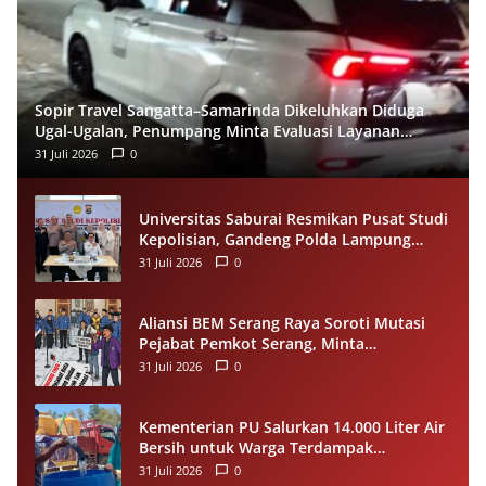
Sopir Travel Sangatta–Samarinda Dikeluhkan Diduga
Ugal-Ugalan, Penumpang Minta Evaluasi Layanan
Almeera
31 Juli 2026
0
Universitas Saburai Resmikan Pusat Studi
Kepolisian, Gandeng Polda Lampung
Perkuat Riset dan Pelayanan Publik
31 Juli 2026
0
Aliansi BEM Serang Raya Soroti Mutasi
Pejabat Pemkot Serang, Minta
Penempatan Jabatan Berbasis
31 Juli 2026
0
Kompetensi
Kementerian PU Salurkan 14.000 Liter Air
Bersih untuk Warga Terdampak
Kekeringan di Seram Bagian Timur
31 Juli 2026
0