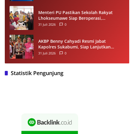
Menteri PU Pastikan Sekolah Rakyat
Lhokseumawe Siap Beroperasi,
Dilengkapi Asrama hingga Laptop Gratis
31 Juli 2026
0
AKBP Benny Cahyadi Resmi Jabat
Kapolres Sukabumi, Siap Lanjutkan
Program dan Perkuat Pelayanan
31 Juli 2026
0
Masyarakat
Statistik Pengunjung