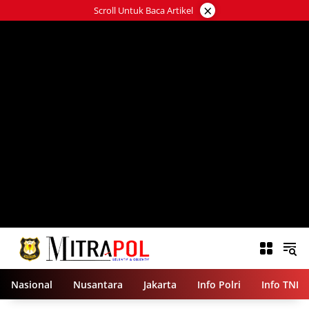
Langsung
×
Scroll Untuk Baca Artikel
ke
konten
Nasional
Nusantara
Jakarta
Info Polri
Info TNI