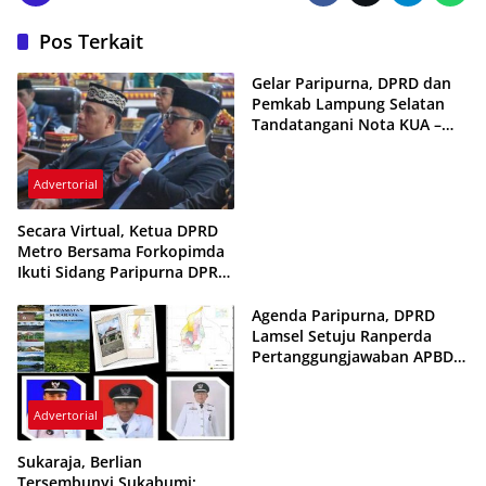
Pos Terkait
Gelar Paripurna, DPRD dan
Pemkab Lampung Selatan
Tandatangani Nota KUA –
PPAS Tahun Anggaran 2026
Advertorial
Secara Virtual, Ketua DPRD
Metro Bersama Forkopimda
Ikuti Sidang Paripurna DPR
dan MPR RI
Agenda Paripurna, DPRD
Lamsel Setuju Ranperda
Pertanggungjawaban APBD
Anggaran 2024
Advertorial
Sukaraja, Berlian
Tersembunyi Sukabumi: