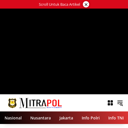
Langsung
×
Scroll Untuk Baca Artikel
ke
konten
Nasional
Nusantara
Jakarta
Info Polri
Info TNI