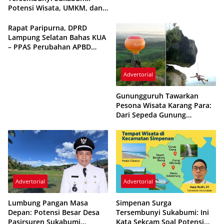
Potensi Wisata, UMKM, dan
Pertanian Melejit
Rapat Paripurna, DPRD
Lampung Selatan Bahas KUA
– PPAS Perubahan APBD
2025
Advertorial
Gunungguruh Tawarkan
Pesona Wisata Karang Para:
Dari Sepeda Gunung
Internasional hingga Kuliner
Khas Sukabumi
Advertorial
Advertorial
Lumbung Pangan Masa
Simpenan Surga
Depan: Potensi Besar Desa
Tersembunyi Sukabumi: Ini
Pasirsuren Sukabumi
Kata Sekcam Soal Potensi