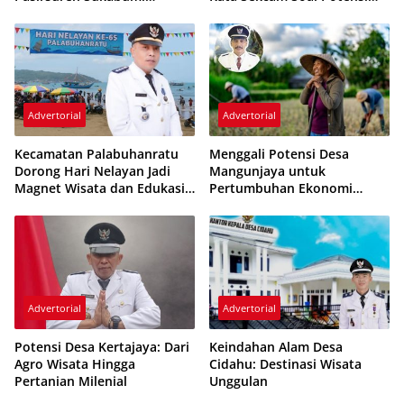
Menanti Sentuhan Serius
Wisata dan Investasi
Advertorial
Advertorial
Kecamatan Palabuhanratu
Menggali Potensi Desa
Dorong Hari Nelayan Jadi
Mangunjaya untuk
Magnet Wisata dan Edukasi
Pertumbuhan Ekonomi
Nasional
Berkelanjutan
Advertorial
Advertorial
Potensi Desa Kertajaya: Dari
Keindahan Alam Desa
Agro Wisata Hingga
Cidahu: Destinasi Wisata
Pertanian Milenial
Unggulan