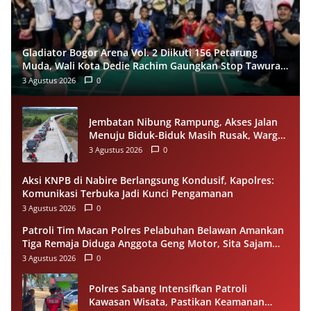
Gladiator Bogor Arena Vol. 2 Diikuti 156 Petarung
Muda, Wali Kota Dedie Rachim Gaungkan Stop Tawuran
Lewat Tinju
3 Agustus 2026
0
Jembatan Nibung Rampung, Akses Jalan
Menuju Biduk-Biduk Masih Rusak, Warga
Minta Pemprov Kaltim Segera Bertindak
3 Agustus 2026
0
Aksi KNPB di Nabire Berlangsung Kondusif, Kapolres:
Komunikasi Terbuka Jadi Kunci Pengamanan
3 Agustus 2026
0
Patroli Tim Macan Polres Pelabuhan Belawan Amankan
Tiga Remaja Diduga Anggota Geng Motor, Sita Sajam
dan Sepeda Motor
3 Agustus 2026
0
Polres Sabang Intensifkan Patroli
Kawasan Wisata, Pastikan Keamanan