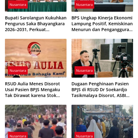
Nusantara
Nusantara
Bupati Sarolangun Kukuhkan
BPS Ungkap Kinerja Ekonomi
Pengurus Saka Bhayangkara
Lampung Positif, Kemiskinan
2026–2031, Perkuat
Menurun dan Pengangguran
Pembinaan Karakter
Terkendali
Generasi Muda
Nusantara
Nusantara
RSUD Aulia Menes Disorot
Dugaan Penghinaan Pasien
Usai Pasien BPJS Mengaku
BPJS di RSUD Dr Soekardjo
Tak Dirawat karena Stok
Tasikmalaya Disorot, ASBI
Obat Habis
Foundation Desak Evaluasi
Etika Pelayanan
Nusantara
Nusantara