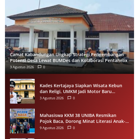
Camat Kabandungan Ungkap Strategi Pengembangan
Potensi Desa Lewat BUMDes dan Kolaborasi Pentahelix
3 Agustus 2026
0
Kades Kertajaya Siapkan Wisata Kebun
dan Religi, UMKM Jadi Motor Baru
Ekonomi Desa
3 Agustus 2026
0
Mahasiswa KKM 38 UNIBA Resmikan
Pojok Baca, Dorong Minat Literasi Anak-
anak Warga Desa Mekarbaru
9 Agustus 2026
0