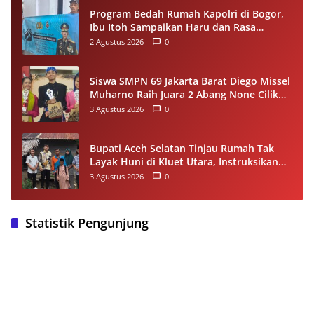
Program Bedah Rumah Kapolri di Bogor,
Ibu Itoh Sampaikan Haru dan Rasa
Syukur
2 Agustus 2026
0
Siswa SMPN 69 Jakarta Barat Diego Missel
Muharno Raih Juara 2 Abang None Cilik
dan Remaja Kencur 2026
3 Agustus 2026
0
Bupati Aceh Selatan Tinjau Rumah Tak
Layak Huni di Kluet Utara, Instruksikan
Masuk Program Bantuan Rumah 2027
3 Agustus 2026
0
Statistik Pengunjung