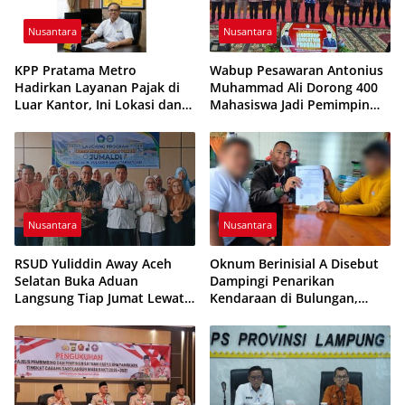
Nusantara
Nusantara
KPP Pratama Metro
Wabup Pesawaran Antonius
Hadirkan Layanan Pajak di
Muhammad Ali Dorong 400
Luar Kantor, Ini Lokasi dan
Mahasiswa Jadi Pemimpin
Jadwalnya
Adaptif dan Berintegritas
Nusantara
Nusantara
RSUD Yuliddin Away Aceh
Oknum Berinisial A Disebut
Selatan Buka Aduan
Dampingi Penarikan
Langsung Tiap Jumat Lewat
Kendaraan di Bulungan,
Program JUMALDI
Dikabarkan Telah Diproses