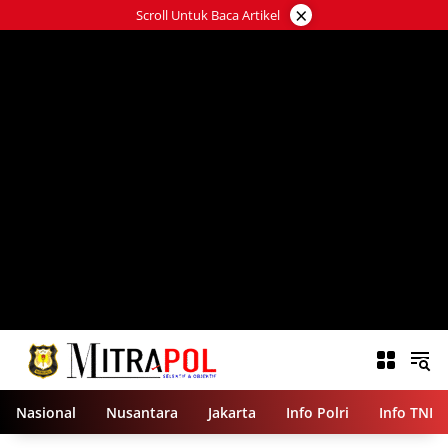
Langsung
×
Scroll Untuk Baca Artikel
ke
konten
Nasional
Nusantara
Jakarta
Info Polri
Info TNI