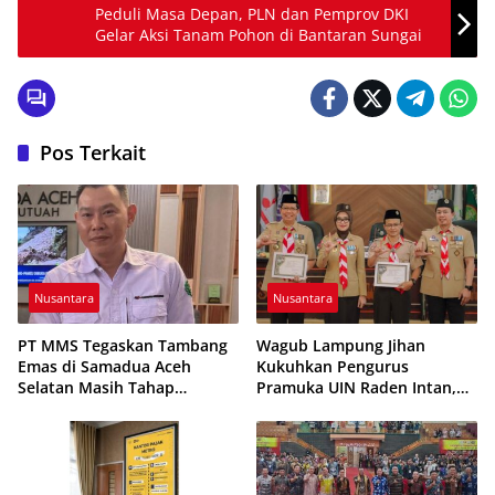
Peduli Masa Depan, PLN dan Pemprov DKI
Gelar Aksi Tanam Pohon di Bantaran Sungai
Pos Terkait
Nusantara
Nusantara
PT MMS Tegaskan Tambang
Wagub Lampung Jihan
Emas di Samadua Aceh
Kukuhkan Pengurus
Selatan Masih Tahap
Pramuka UIN Raden Intan,
Eksplorasi
Tekankan Penguatan
Karakter Generasi Muda