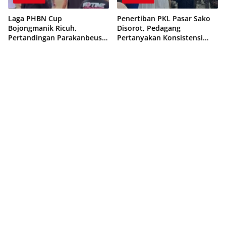
Laga PHBN Cup
Penertiban PKL Pasar Sako
Bojongmanik Ricuh,
Disorot, Pedagang
Pertandingan Parakanbeusi
Pertanyakan Konsistensi
vs Feroci FC Sempat
Pengawasan dan Dugaan
Dihentikan
Pungutan