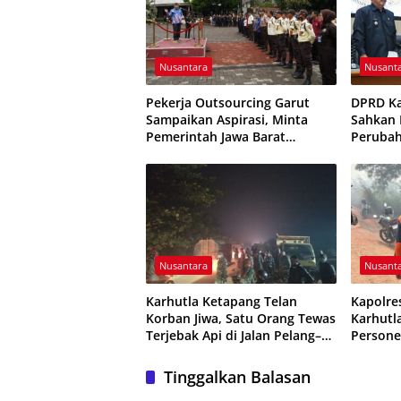
Nusantara
Nusant
Pekerja Outsourcing Garut
DPRD K
Sampaikan Aspirasi, Minta
Sahkan P
Pemerintah Jawa Barat
Peruba
Evaluasi Sistem Kerja
Resmi D
Nusantara
Nusant
Karhutla Ketapang Telan
Kapolre
Korban Jiwa, Satu Orang Tewas
Karhutl
Terjebak Api di Jalan Pelang–
Persone
Kepuluk
Dikerah
Tinggalkan Balasan