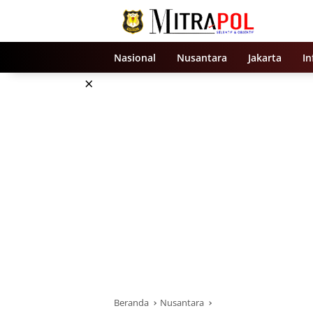
Langsung
ke
konten
Nasional
Nusantara
Jakarta
In
×
Beranda
Nusantara