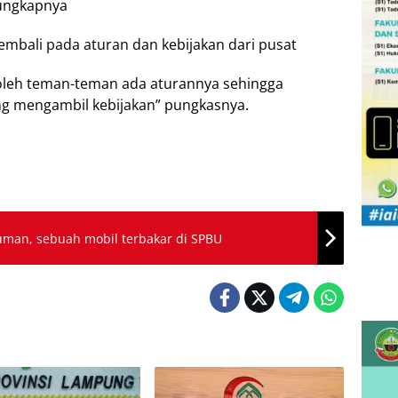
 ungkapnya
kembali pada aturan dan kebijakan dari pusat
 oleh teman-teman ada aturannya sehingga
ng mengambil kebijakan” pungkasnya.
uman, sebuah mobil terbakar di SPBU