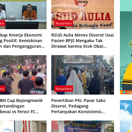
ara
Nusantara
kap Kinerja Ekonomi
RSUD Aulia Menes Disorot Usai
 Positif, Kemiskinan
Pasien BPJS Mengaku Tak
n dan Pengangguran
Dirawat karena Stok Obat
ali
Habis
ara
Nusantara
HBN Cup Bojongmanik
Penertiban PKL Pasar Sako
Pertandingan
Disorot, Pedagang
beusi vs Feroci FC
Pertanyakan Konsistensi
Dihentikan
Pengawasan dan Dugaan
Pungutan