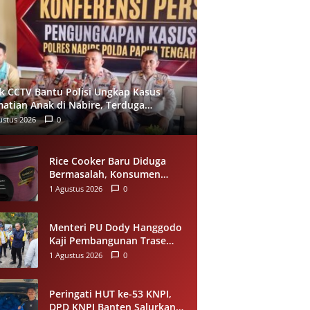
ak CCTV Bantu Polisi Ungkap Kasus
atian Anak di Nabire, Terduga
mankan Kurang dari 24 Jam
ustus 2026
0
Rice Cooker Baru Diduga
Bermasalah, Konsumen
Samarinda Minta Miyako
1 Agustus 2026
0
Lakukan Evaluasi
Menteri PU Dody Hanggodo
Kaji Pembangunan Trase
Baru Kelok 44 Agam Usai
1 Agustus 2026
0
Longsor, Utamakan
Keselamatan Pengguna Jalan
Peringati HUT ke-53 KNPI,
DPD KNPI Banten Salurkan