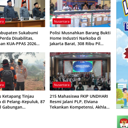
ara
Nusantara
abupaten Sukabumi
Polisi Musnahkan Barang Bukti
erda Disabilitas,
Home Industri Narkoba di
han KUA-PPAS 2026
Jakarta Barat, 308 Ribu Pil
isepakati
Zenith Gagal Beredar
ara
Nusantara
s Ketapang Tinjau
215 Mahasiswa FKIP UNDHARI
a di Pelang–Kepuluk, 87
Resmi Jalani PLP, Elviana
l Gabungan
Tekankan Kompetensi, Akhlak
kan Padamkan Api
Mulia, dan Profesionalisme
Calon Guru