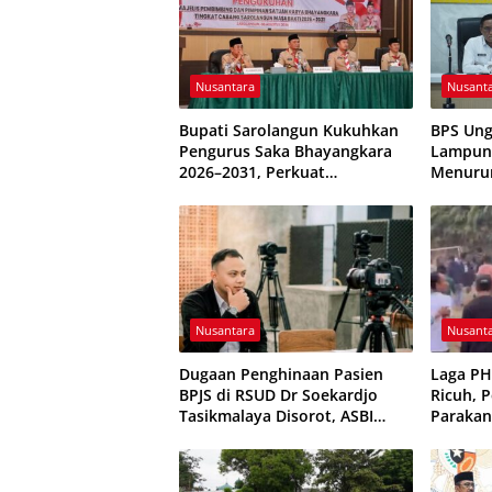
Nusantara
Nusant
Bupati Sarolangun Kukuhkan
BPS Ung
Pengurus Saka Bhayangkara
Lampung
2026–2031, Perkuat
Menuru
Pembinaan Karakter Generasi
Terkend
Muda
Nusantara
Nusant
Dugaan Penghinaan Pasien
Laga P
BPJS di RSUD Dr Soekardjo
Ricuh, 
Tasikmalaya Disorot, ASBI
Parakan
Foundation Desak Evaluasi
Sempat 
Etika Pelayanan