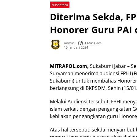
Nusantara
Diterima Sekda, F
Honorer Guru PAI 
Admin
1 Min Baca
15 Januari 2024
MITRAPOL.com,
Sukabumi Jabar – Se
Suryaman menerima audiensi FPHI (F
Sukabumi) untuk membahas Honorer 
berlangsung di BKPSDM, Senin (15/01
Melalui Audiensi tersebut, FPHI men
islam terkait dengan pengangkatan 
kebijakan pengangkatan guru Honore
Atas hal tersebut, sekda menyambut b