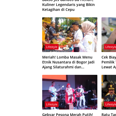
Kuliner Legendaris yang Bikin
Ketagihan di Cepu
Lifestyle
Lifestyl
Meriah! Lomba Masak Menu
Cek Bia
Etnik Nusantara di Bogor Jadi
Pemilik
Ajang Silaturahmi dan
Lewat A
Kreativitas
Tanahk
Lifestyle
Lifestyl
Gebyar Pesona Merah Putih!
Ratu Ta