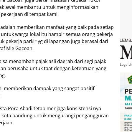
Mie Gacoan juga berterimakasih kepada Tokoh
jak awal membantu untuk menginformasikan
pekerjaan di tempat kami.
 adalah memberikan manfaat yang baik pada setiap
 untuk warga lokal itu hampir semua orang pekerja
k pekerja parkir yg di lapangan juga berasal dari
taf Mie Gacoan.
isa menambah pajak asli daerah dari segi pajak
Logo L
coan berusaha untuk taat dengan ketentuan yang
ng.
ini memberikan dampak yang sangat positif
.
ta Pora Abadi tetap menjaga konsistensi nya
 kota bandung untuk mengurangi pengangguran
rjaan.