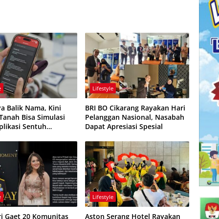
e
Lifestyle
ya Balik Nama, Kini
BRI BO Cikarang Rayakan Hari
 Tanah Bisa Simulasi
Pelanggan Nasional, Nasabah
plikasi Sentuh
Dapat Apresiasi Spesial
u
e
Lifestyle
ri Gaet 20 Komunitas
Aston Serang Hotel Rayakan