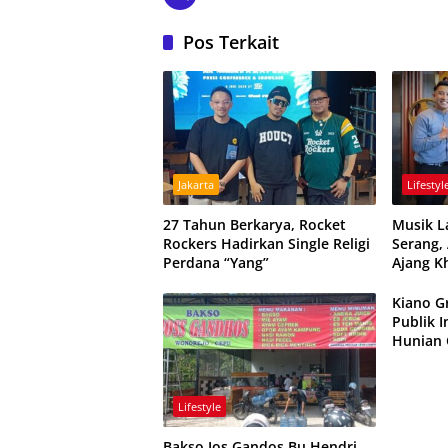
Pos Terkait
Jakarta
Lifestyl
27 Tahun Berkarya, Rocket
Musik L
Rockers Hadirkan Single Religi
Serang,
Perdana “Yang”
Ajang K
Kiano G
Publik 
Hunian 
Dapat K
Lifestyle
Bakso Jos Gandos Bu Hendri,