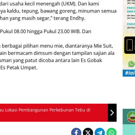
 dari usaha kecil menengah (UKM). Dan kami
nya kaldu, tepung, bawang goreng, minuman semua
n yang masih segar,” terang Endhy.
Pukul 08.00 hingga Pukul 23.00 WIB. Dan
berbagai pilihan menu mie, diantaranya Mie Suit,
lain bermacam dimsum dengan tampilan sajian ala
uman yang patut dicoba antara lain Es Gobak
n Es Petak Umpet.
jau Lokasi Pembangunan Perkebunan Tebu di