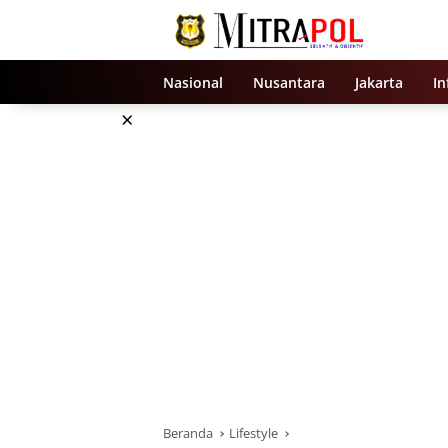
Langsung
ke
konten
Nasional
Nusantara
Jakarta
In
×
Beranda
Lifestyle