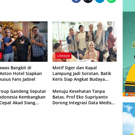
e
Lifestyle
awas Bangkit di
Motif Siger dan Kapal
 Aston Hotel Siapkan
Lampung Jadi Sorotan, Batik
husus Fans Jadoel
Keris Siap Angkat Budaya
Lokal ke Panggung Nasional
roup Gandeng Seputar
Menuju Kesehatan Tanpa
Indonesia Kembangkan
Batas, Prof Eko Supriyanto
Cepat Akad Siang
Dorong Integrasi Data Medis
unci
Asia Tenggara