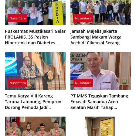
Nusantara
Nusantara
Puskesmas Mustikasari Gelar
Jamaah Majelis Jakarta
PROLANIS, 35 Pasien
Sambangi Makam Warga
Hipertensi dan Diabetes
Aceh di Cikeusal Serang
Ikuti Pemeriksaan Kesehatan
Nusantara
Nusantara
Temu Karya VIII Karang
PT MMS Tegaskan Tambang
Taruna Lampung, Pemprov
Emas di Samadua Aceh
Dorong Pemuda Jadi
Selatan Masih Tahap
Penggerak Ekonomi Desa
Eksplorasi