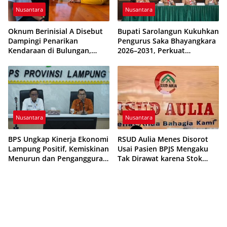
Nusantara
Nusantara
Oknum Berinisial A Disebut
Bupati Sarolangun Kukuhkan
Dampingi Penarikan
Pengurus Saka Bhayangkara
Kendaraan di Bulungan,
2026–2031, Perkuat
Dikabarkan Telah Diproses
Pembinaan Karakter
Generasi Muda
Nusantara
Nusantara
BPS Ungkap Kinerja Ekonomi
RSUD Aulia Menes Disorot
Lampung Positif, Kemiskinan
Usai Pasien BPJS Mengaku
Menurun dan Pengangguran
Tak Dirawat karena Stok
Terkendali
Obat Habis