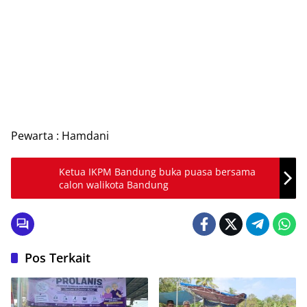
Pewarta : Hamdani
Ketua IKPM Bandung buka puasa bersama
calon walikota Bandung
Pos Terkait