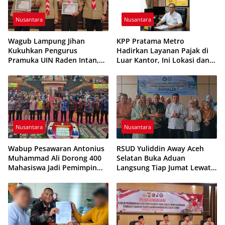
Nusantara
Nusantara
Wagub Lampung Jihan
KPP Pratama Metro
Kukuhkan Pengurus
Hadirkan Layanan Pajak di
Pramuka UIN Raden Intan,
Luar Kantor, Ini Lokasi dan
Tekankan Penguatan
Jadwalnya
Karakter Generasi Muda
Nusantara
Nusantara
Wabup Pesawaran Antonius
RSUD Yuliddin Away Aceh
Muhammad Ali Dorong 400
Selatan Buka Aduan
Mahasiswa Jadi Pemimpin
Langsung Tiap Jumat Lewat
Adaptif dan Berintegritas
Program JUMALDI