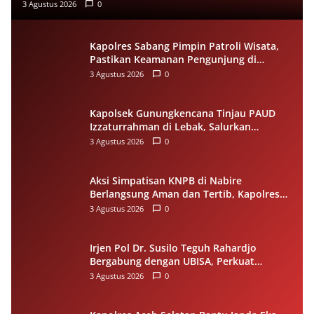
3 Agustus 2026
0
Kapolres Sabang Pimpin Patroli Wisata,
Pastikan Keamanan Pengunjung di
Destinasi Wisata Tetap Kondusif
3 Agustus 2026
0
Kapolsek Gunungkencana Tinjau PAUD
Izzaturrahman di Lebak, Salurkan
Bantuan Plafon untuk Ruang Belajar
3 Agustus 2026
0
Aksi Simpatisan KNPB di Nabire
Berlangsung Aman dan Tertib, Kapolres
Apresiasi Semua Pihak
3 Agustus 2026
0
Irjen Pol Dr. Susilo Teguh Rahardjo
Bergabung dengan UBISA, Perkuat
Komitmen Pengembangan Pendidikan
3 Agustus 2026
0
Tinggi