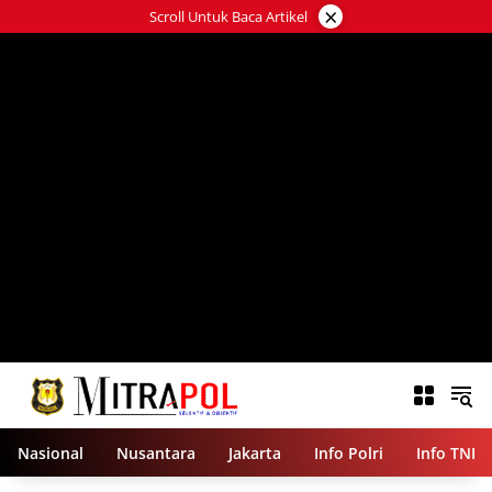
Langsung
×
Scroll Untuk Baca Artikel
ke
konten
Nasional
Nusantara
Jakarta
Info Polri
Info TNI