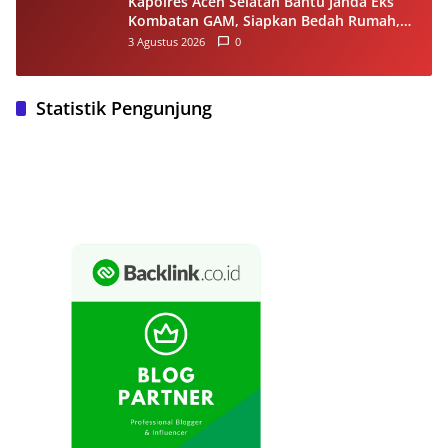
Kapolres Aceh Selatan Bantu Janda Eks
Kombatan GAM, Siapkan Bedah Rumah,
Bantuan Gizi dan Modal Usaha
3 Agustus 2026
0
Statistik Pengunjung