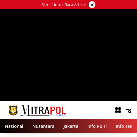
Langsung
×
Scroll Untuk Baca Artikel
ke
konten
Nasional
Nusantara
Jakarta
Info Polri
Info TNI