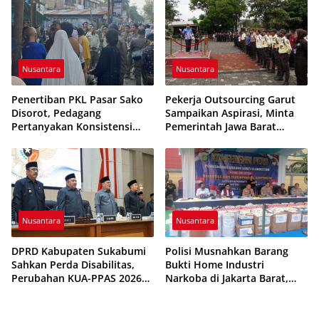
Etika Pelayanan
Dihentikan
Nusantara
Nusantara
Penertiban PKL Pasar Sako
Pekerja Outsourcing Garut
Disorot, Pedagang
Sampaikan Aspirasi, Minta
Pertanyakan Konsistensi
Pemerintah Jawa Barat
Pengawasan dan Dugaan
Evaluasi Sistem Kerja
Pungutan
Nusantara
Nusantara
DPRD Kabupaten Sukabumi
Polisi Musnahkan Barang
Sahkan Perda Disabilitas,
Bukti Home Industri
Perubahan KUA-PPAS 2026
Narkoba di Jakarta Barat,
Resmi Disepakati
308 Ribu Pil Zenith Gagal
Beredar