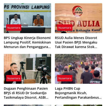
Dikabarkan Telah Diproses
Pembinaan Karakter
Generasi Muda
Nusantara
Nusantara
BPS Ungkap Kinerja Ekonomi
RSUD Aulia Menes Disorot
Lampung Positif, Kemiskinan
Usai Pasien BPJS Mengaku
Menurun dan Pengangguran
Tak Dirawat karena Stok
Terkendali
Obat Habis
Nusantara
Nusantara
Dugaan Penghinaan Pasien
Laga PHBN Cup
BPJS di RSUD Dr Soekardjo
Bojongmanik Ricuh,
Tasikmalaya Disorot, ASBI
Pertandingan Parakanbeusi
Foundation Desak Evaluasi
vs Feroci FC Sempat