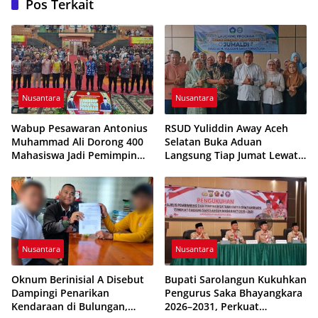
Pos Terkait
Nusantara
Nusantara
Wabup Pesawaran Antonius
RSUD Yuliddin Away Aceh
Muhammad Ali Dorong 400
Selatan Buka Aduan
Mahasiswa Jadi Pemimpin
Langsung Tiap Jumat Lewat
Adaptif dan Berintegritas
Program JUMALDI
Nusantara
Nusantara
Oknum Berinisial A Disebut
Bupati Sarolangun Kukuhkan
Dampingi Penarikan
Pengurus Saka Bhayangkara
Kendaraan di Bulungan,
2026–2031, Perkuat