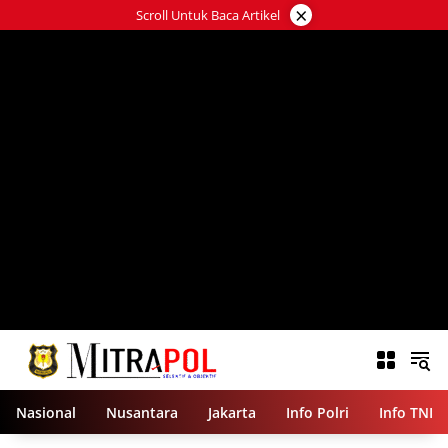
Langsung
×
Scroll Untuk Baca Artikel
ke
konten
Nasional
Nusantara
Jakarta
Info Polri
Info TNI