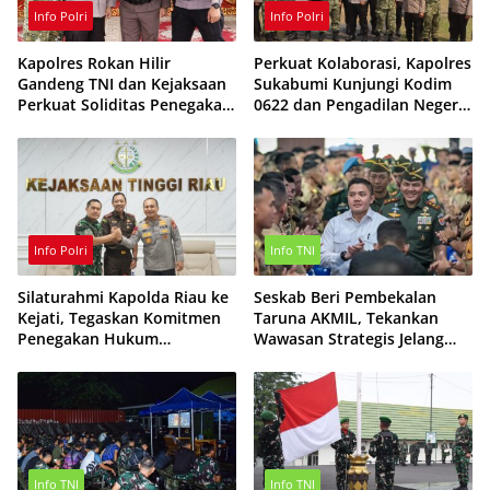
Info Polri
Info Polri
Kapolres Rokan Hilir
Perkuat Kolaborasi, Kapolres
Gandeng TNI dan Kejaksaan
Sukabumi Kunjungi Kodim
Perkuat Soliditas Penegakan
0622 dan Pengadilan Negeri
Hukum
Cibadak
Info Polri
Info TNI
Silaturahmi Kapolda Riau ke
Seskab Beri Pembekalan
Kejati, Tegaskan Komitmen
Taruna AKMIL, Tekankan
Penegakan Hukum
Wawasan Strategis Jelang
Profesional dan
Pelantikan Perwira TNI AD
Berintegritas
Info TNI
Info TNI