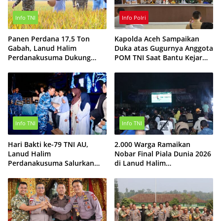
Info TNI
Info Polri
Panen Perdana 17,5 Ton
Kapolda Aceh Sampaikan
Gabah, Lanud Halim
Duka atas Gugurnya Anggota
Perdanakusuma Dukung
POM TNI Saat Bantu Kejar
Ketahanan Pangan Nasional
Terduga Bandar Narkoba
Info TNI
Info TNI
Hari Bakti ke-79 TNI AU,
2.000 Warga Ramaikan
Lanud Halim
Nobar Final Piala Dunia 2026
Perdanakusuma Salurkan
di Lanud Halim
Ratusan Paket Sembako
Perdanakusuma