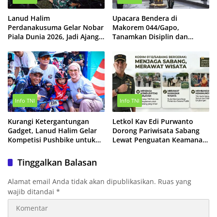
Lanud Halim
Upacara Bendera di
Perdanakusuma Gelar Nobar
Makorem 044/Gapo,
Piala Dunia 2026, Jadi Ajang
Tanamkan Disiplin dan
Pererat Kebersamaan
Perkuat Jiwa Nasionalisme
Prajurit
Info TNI
Info TNI
Kurangi Ketergantungan
Letkol Kav Edi Purwanto
Gadget, Lanud Halim Gelar
Dorong Pariwisata Sabang
Kompetisi Pushbike untuk
Lewat Penguatan Keamanan
300 Anak
dan Pelestarian Lingkungan
Tinggalkan Balasan
Alamat email Anda tidak akan dipublikasikan.
Ruas yang
wajib ditandai
*