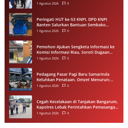
Usai Longsor, Utamakan Keselamatan
1 Agustus 2026
0
Pengguna Jalan
Peringati HUT ke-53 KNPI, DPD KNPI
Banten Salurkan Bantuan Sembako
Melalui Pemuda Berdampak
1 Agustus 2026
0
Pemohon Ajukan Sengketa Informasi ke
Komisi Informasi Riau, Soroti Dugaan
Tidak Ditanggapinya Permohonan ke
1 Agustus 2026
0
PPID Pelalawan
Pedagang Pasar Pagi Baru Samarinda
Keluhkan Penataan, Omzet Menurun;
Minta Pemkot Evaluasi Distribusi Ruko
1 Agustus 2026
0
dan Akses Pengunjung
Cegah Kecelakaan di Tanjakan Bangarum,
Kapolres Lebak Perintahkan Pemasangan
Rambu Lalu Lintas
1 Agustus 2026
0