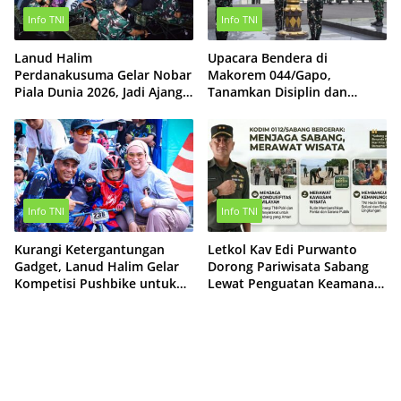
Info TNI
Info TNI
Lanud Halim
Upacara Bendera di
Perdanakusuma Gelar Nobar
Makorem 044/Gapo,
Piala Dunia 2026, Jadi Ajang
Tanamkan Disiplin dan
Pererat Kebersamaan
Perkuat Jiwa Nasionalisme
Prajurit
Info TNI
Info TNI
Kurangi Ketergantungan
Letkol Kav Edi Purwanto
Gadget, Lanud Halim Gelar
Dorong Pariwisata Sabang
Kompetisi Pushbike untuk
Lewat Penguatan Keamanan
300 Anak
dan Pelestarian Lingkungan