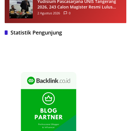
Yudisium Pascasarjana UNIS Tangerang
2026, 243 Calon Magister Resmi Lulus
Siap Diwisuda Oktober
2 Agustus 2026
0
Statistik Pengunjung