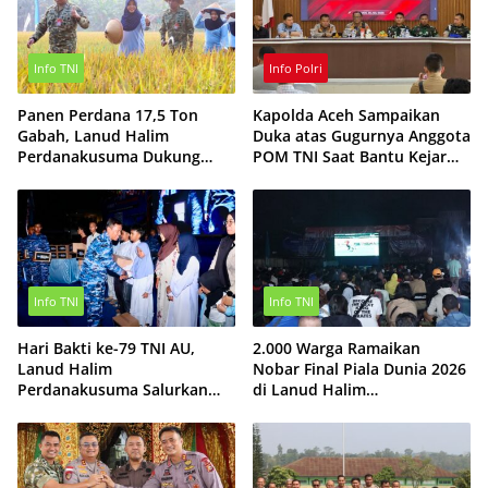
Info TNI
Info Polri
Panen Perdana 17,5 Ton
Kapolda Aceh Sampaikan
Gabah, Lanud Halim
Duka atas Gugurnya Anggota
Perdanakusuma Dukung
POM TNI Saat Bantu Kejar
Ketahanan Pangan Nasional
Terduga Bandar Narkoba
Info TNI
Info TNI
Hari Bakti ke-79 TNI AU,
2.000 Warga Ramaikan
Lanud Halim
Nobar Final Piala Dunia 2026
Perdanakusuma Salurkan
di Lanud Halim
Ratusan Paket Sembako
Perdanakusuma