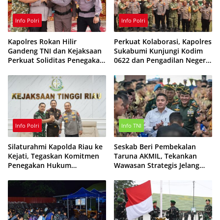
Info Polri
Info Polri
Kapolres Rokan Hilir
Perkuat Kolaborasi, Kapolres
Gandeng TNI dan Kejaksaan
Sukabumi Kunjungi Kodim
Perkuat Soliditas Penegakan
0622 dan Pengadilan Negeri
Hukum
Cibadak
Info Polri
Info TNI
Silaturahmi Kapolda Riau ke
Seskab Beri Pembekalan
Kejati, Tegaskan Komitmen
Taruna AKMIL, Tekankan
Penegakan Hukum
Wawasan Strategis Jelang
Profesional dan
Pelantikan Perwira TNI AD
Berintegritas