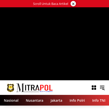
Langsung
×
Scroll Untuk Baca Artikel
ke
konten
Nasional
Nusantara
Jakarta
Info Polri
Info TNI