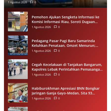
1 Agustus 2026
0
Pemohon Ajukan Sengketa Informasi ke
Komisi Informasi Riau, Soroti Dugaan
Tidak Ditanggapinya Permohonan ke
1 Agustus 2026
0
PPID Pelalawan
Pedagang Pasar Pagi Baru Samarinda
Keluhkan Penataan, Omzet Menurun;
Minta Pemkot Evaluasi Distribusi Ruko
1 Agustus 2026
0
dan Akses Pengunjung
Cegah Kecelakaan di Tanjakan Bangarum,
Kapolres Lebak Perintahkan Pemasangan
Rambu Lalu Lintas
1 Agustus 2026
0
Habiburokhman Apresiasi BNN Bongkar
Jaringan Ganja Gayo-Medan, Sita 93
Kilogram di Sumut
1 Agustus 2026
0