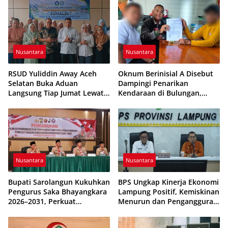
Nusantara
Nusantara
RSUD Yuliddin Away Aceh
Oknum Berinisial A Disebut
Selatan Buka Aduan
Dampingi Penarikan
Langsung Tiap Jumat Lewat
Kendaraan di Bulungan,
Program JUMALDI
Dikabarkan Telah Diproses
Nusantara
Nusantara
Bupati Sarolangun Kukuhkan
BPS Ungkap Kinerja Ekonomi
Pengurus Saka Bhayangkara
Lampung Positif, Kemiskinan
2026–2031, Perkuat
Menurun dan Pengangguran
Pembinaan Karakter
Terkendali
Generasi Muda