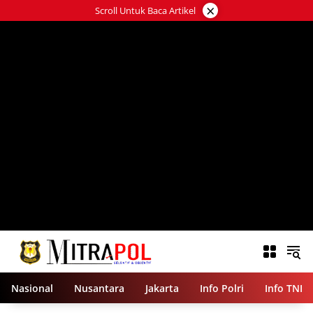
Langsung
×
Scroll Untuk Baca Artikel
ke
konten
Nasional
Nusantara
Jakarta
Info Polri
Info TNI