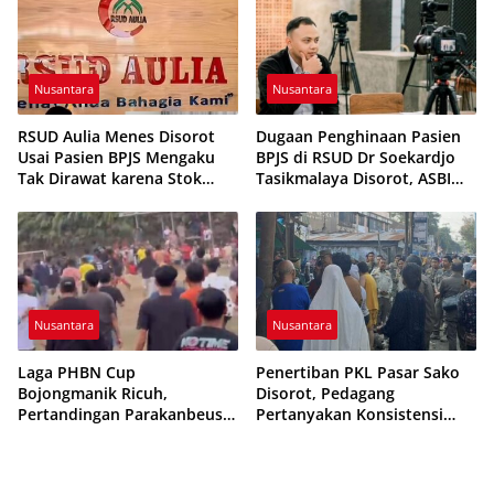
Nusantara
Nusantara
RSUD Aulia Menes Disorot
Dugaan Penghinaan Pasien
Usai Pasien BPJS Mengaku
BPJS di RSUD Dr Soekardjo
Tak Dirawat karena Stok
Tasikmalaya Disorot, ASBI
Obat Habis
Foundation Desak Evaluasi
Etika Pelayanan
Nusantara
Nusantara
Laga PHBN Cup
Penertiban PKL Pasar Sako
Bojongmanik Ricuh,
Disorot, Pedagang
Pertandingan Parakanbeusi
Pertanyakan Konsistensi
vs Feroci FC Sempat
Pengawasan dan Dugaan
Dihentikan
Pungutan