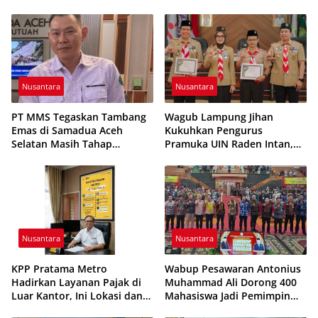
Nusantara
Nusantara
PT MMS Tegaskan Tambang
Wagub Lampung Jihan
Emas di Samadua Aceh
Kukuhkan Pengurus
Selatan Masih Tahap
Pramuka UIN Raden Intan,
Eksplorasi
Tekankan Penguatan
Karakter Generasi Muda
Nusantara
Nusantara
KPP Pratama Metro
Wabup Pesawaran Antonius
Hadirkan Layanan Pajak di
Muhammad Ali Dorong 400
Luar Kantor, Ini Lokasi dan
Mahasiswa Jadi Pemimpin
Jadwalnya
Adaptif dan Berintegritas