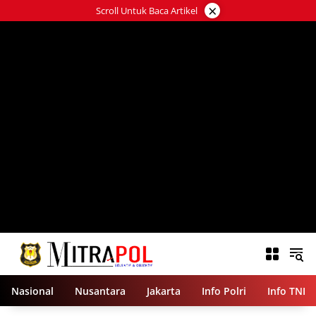
Langsung
×
Scroll Untuk Baca Artikel
ke
konten
Nasional
Nusantara
Jakarta
Info Polri
Info TNI