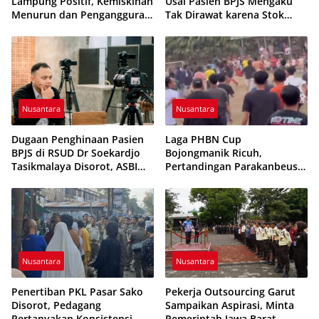
Lampung Positif, Kemiskinan
Usai Pasien BPJS Mengaku
Menurun dan Pengangguran
Tak Dirawat karena Stok
Terkendali
Obat Habis
Nusantara
Nusantara
Dugaan Penghinaan Pasien
Laga PHBN Cup
BPJS di RSUD Dr Soekardjo
Bojongmanik Ricuh,
Tasikmalaya Disorot, ASBI
Pertandingan Parakanbeusi
Foundation Desak Evaluasi
vs Feroci FC Sempat
Etika Pelayanan
Dihentikan
Nusantara
Nusantara
Penertiban PKL Pasar Sako
Pekerja Outsourcing Garut
Disorot, Pedagang
Sampaikan Aspirasi, Minta
Pertanyakan Konsistensi
Pemerintah Jawa Barat