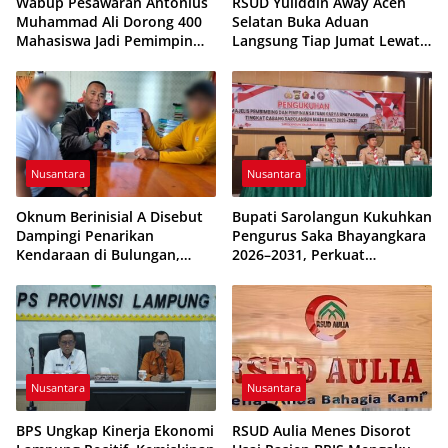
Wabup Pesawaran Antonius
RSUD Yuliddin Away Aceh
Muhammad Ali Dorong 400
Selatan Buka Aduan
Mahasiswa Jadi Pemimpin
Langsung Tiap Jumat Lewat
Adaptif dan Berintegritas
Program JUMALDI
Nusantara
Nusantara
Oknum Berinisial A Disebut
Bupati Sarolangun Kukuhkan
Dampingi Penarikan
Pengurus Saka Bhayangkara
Kendaraan di Bulungan,
2026–2031, Perkuat
Dikabarkan Telah Diproses
Pembinaan Karakter
Generasi Muda
Nusantara
Nusantara
BPS Ungkap Kinerja Ekonomi
RSUD Aulia Menes Disorot