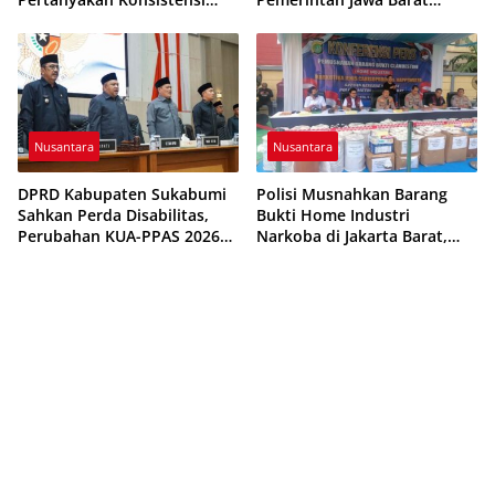
Pengawasan dan Dugaan
Evaluasi Sistem Kerja
Pungutan
Nusantara
Nusantara
DPRD Kabupaten Sukabumi
Polisi Musnahkan Barang
Sahkan Perda Disabilitas,
Bukti Home Industri
Perubahan KUA-PPAS 2026
Narkoba di Jakarta Barat,
Resmi Disepakati
308 Ribu Pil Zenith Gagal
Beredar