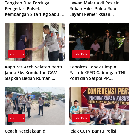
Tangkap Dua Terduga
Lawan Malaria di Pesisir
Pengedar, Polsek
Rokan Hilir, Polda Riau
Kembangan Sita 1 Kg Sabu,
Layani Pemeriksaan
70 Vape Etomidate dan 75
Kesehatan Gratis
Ribu Butir Obat Keras
Info Polri
Info Polri
Kapolres Aceh Selatan Bantu
Kapolres Lebak Pimpin
Janda Eks Kombatan GAM,
Patroli KRYD Gabungan TNI-
Siapkan Bedah Rumah,
Polri dan Satpol PP,
Bantuan Gizi dan Modal
Antisipasi Curanmor hingga
Usaha
Balap Liar
Info Polri
Info Polri
Cegah Kecelakaan di
Jejak CCTV Bantu Polisi