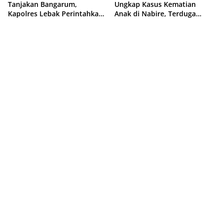
Tanjakan Bangarum,
Ungkap Kasus Kematian
Kapolres Lebak Perintahkan
Anak di Nabire, Terduga
Pemasangan Rambu Lalu
Diamankan Kurang dari 24
Lintas
Jam