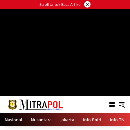
Langsung
×
Scroll Untuk Baca Artikel
ke
konten
Nasional
Nusantara
Jakarta
Info Polri
Info TNI