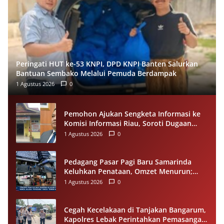
Peringati HUT ke-53 KNPI, DPD KNPI Banten Salurkan
Bantuan Sembako Melalui Pemuda Berdampak
1 Agustus 2026
0
Pemohon Ajukan Sengketa Informasi ke
Komisi Informasi Riau, Soroti Dugaan
Tidak Ditanggapinya Permohonan ke
1 Agustus 2026
0
PPID Pelalawan
Pedagang Pasar Pagi Baru Samarinda
Keluhkan Penataan, Omzet Menurun;
Minta Pemkot Evaluasi Distribusi Ruko
1 Agustus 2026
0
dan Akses Pengunjung
Cegah Kecelakaan di Tanjakan Bangarum,
Kapolres Lebak Perintahkan Pemasangan