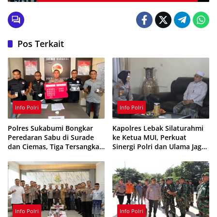
Pos Terkait
Info Polri
Info Polri
Polres Sukabumi Bongkar
Kapolres Lebak Silaturahmi
Peredaran Sabu di Surade
ke Ketua MUI, Perkuat
dan Ciemas, Tiga Tersangka
Sinergi Polri dan Ulama Jaga
Ditangkap
Kamtibmas
Info Polri
Info Polri