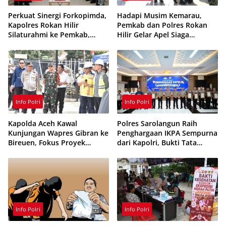
Perkuat Sinergi Forkopimda,
Hadapi Musim Kemarau,
Kapolres Rokan Hilir
Pemkab dan Polres Rokan
Silaturahmi ke Pemkab,
Hilir Gelar Apel Siaga
Kodim 0321 dan Kejari
Karhutla 2026, Perkuat
Sinergi Cegah Kebakaran
Info Polri
Info Polri
Kapolda Aceh Kawal
Polres Sarolangun Raih
Kunjungan Wapres Gibran ke
Penghargaan IKPA Sempurna
Bireuen, Fokus Proyek
dari Kapolri, Bukti Tata
Infrastruktur dan Pendidikan
Kelola Anggaran
Berintegritas
Info Polri
Info Polri