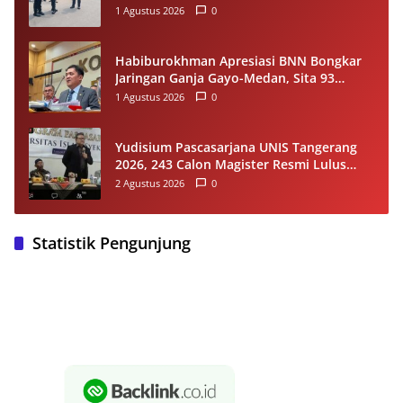
Rambu Lalu Lintas
1 Agustus 2026
0
Habiburokhman Apresiasi BNN Bongkar
Jaringan Ganja Gayo-Medan, Sita 93
Kilogram di Sumut
1 Agustus 2026
0
Yudisium Pascasarjana UNIS Tangerang
2026, 243 Calon Magister Resmi Lulus
Siap Diwisuda Oktober
2 Agustus 2026
0
Statistik Pengunjung