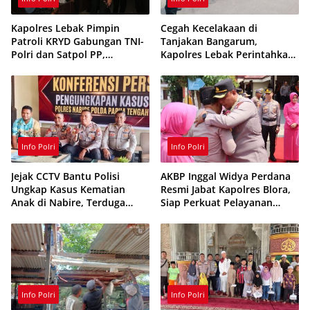
Kapolres Lebak Pimpin
Cegah Kecelakaan di
Patroli KRYD Gabungan TNI-
Tanjakan Bangarum,
Polri dan Satpol PP,
Kapolres Lebak Perintahkan
Antisipasi Curanmor hingga
Pemasangan Rambu Lalu
Balap Liar
Lintas
Info Polri
Info Polri
Jejak CCTV Bantu Polisi
AKBP Inggal Widya Perdana
Ungkap Kasus Kematian
Resmi Jabat Kapolres Blora,
Anak di Nabire, Terduga
Siap Perkuat Pelayanan
Diamankan Kurang dari 24
Publik dan Kamtibmas
Jam
Info Polri
Info Polri