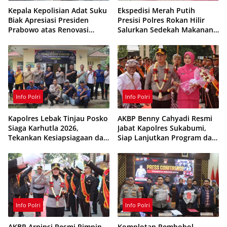
Kepala Kepolisian Adat Suku
Ekspedisi Merah Putih
Biak Apresiasi Presiden
Presisi Polres Rokan Hilir
Prabowo atas Renovasi
Salurkan Sedekah Makanan
Rumah Singgah Pasar
untuk Anak Yatim di
Boswesen Sorong
Panipahan
Info Polri
Info Polri
Kapolres Lebak Tinjau Posko
AKBP Benny Cahyadi Resmi
Siaga Karhutla 2026,
Jabat Kapolres Sukabumi,
Tekankan Kesiapsiagaan dan
Siap Lanjutkan Program dan
Pencegahan Kebakaran
Perkuat Pelayanan
Hutan
Masyarakat
Info Polri
Info Polri
AKBP Arninsi Resmi Pimpin
Komplotan Pembobol