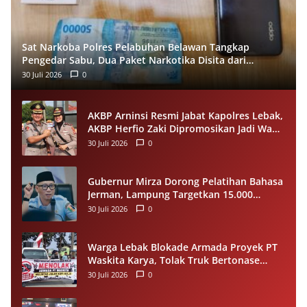
Sat Narkoba Polres Pelabuhan Belawan Tangkap
Pengedar Sabu, Dua Paket Narkotika Disita dari
Tersangka
30 Juli 2026
0
AKBP Arninsi Resmi Jabat Kapolres Lebak,
AKBP Herfio Zaki Dipromosikan Jadi Wadir
Reskrimsus Polda Banten
30 Juli 2026
0
Gubernur Mirza Dorong Pelatihan Bahasa
Jerman, Lampung Targetkan 15.000
Pekerja Terampil ke Luar Negeri per
30 Juli 2026
0
Tahun
Warga Lebak Blokade Armada Proyek PT
Waskita Karya, Tolak Truk Bertonase
Besar Melintasi Jalan Kopi–Sangiang Maja
30 Juli 2026
0