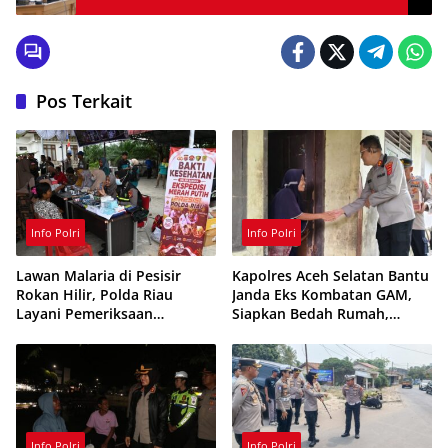
Pos Terkait
Info Polri
Info Polri
Lawan Malaria di Pesisir
Kapolres Aceh Selatan Bantu
Rokan Hilir, Polda Riau
Janda Eks Kombatan GAM,
Layani Pemeriksaan
Siapkan Bedah Rumah,
Kesehatan Gratis
Bantuan Gizi dan Modal
Usaha
Info Polri
Info Polri