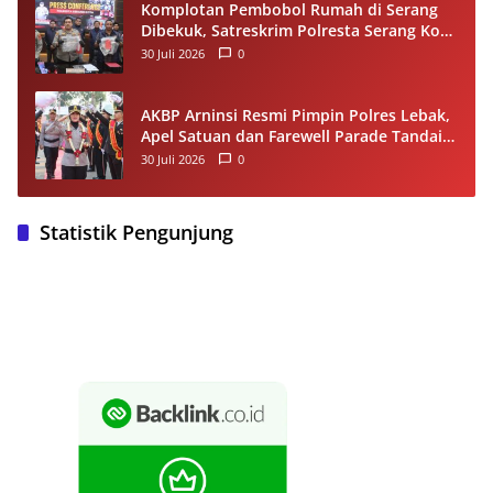
Komplotan Pembobol Rumah di Serang
Dibekuk, Satreskrim Polresta Serang Kota
Tangkap 4 Pelaku dan Kejar Satu DPO
30 Juli 2026
0
AKBP Arninsi Resmi Pimpin Polres Lebak,
Apel Satuan dan Farewell Parade Tandai
Estafet Kepemimpinan
30 Juli 2026
0
Statistik Pengunjung