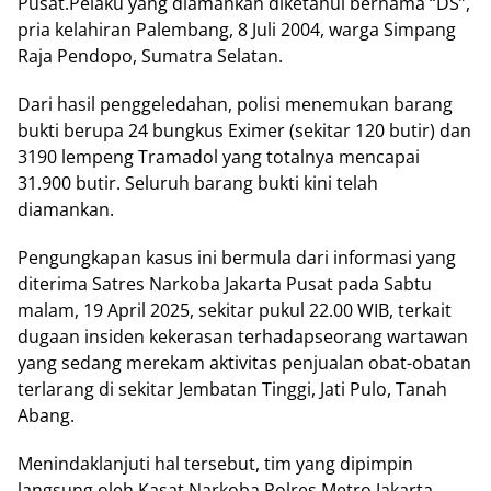
Pusat.Pelaku yang diamankan diketahui bernama “DS”,
pria kelahiran Palembang, 8 Juli 2004, warga Simpang
Raja Pendopo, Sumatra Selatan.
Dari hasil penggeledahan, polisi menemukan barang
bukti berupa 24 bungkus Eximer (sekitar 120 butir) dan
3190 lempeng Tramadol yang totalnya mencapai
31.900 butir. Seluruh barang bukti kini telah
diamankan.
Pengungkapan kasus ini bermula dari informasi yang
diterima Satres Narkoba Jakarta Pusat pada Sabtu
malam, 19 April 2025, sekitar pukul 22.00 WIB, terkait
dugaan insiden kekerasan terhadapseorang wartawan
yang sedang merekam aktivitas penjualan obat-obatan
terlarang di sekitar Jembatan Tinggi, Jati Pulo, Tanah
Abang.
Menindaklanjuti hal tersebut, tim yang dipimpin
langsung oleh Kasat Narkoba Polres Metro Jakarta