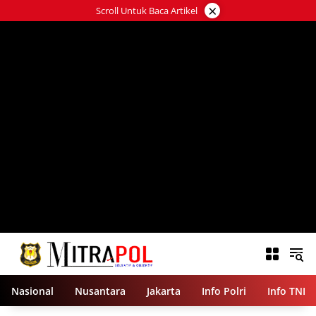
Langsung
×
Scroll Untuk Baca Artikel
ke
konten
Nasional
Nusantara
Jakarta
Info Polri
Info TNI