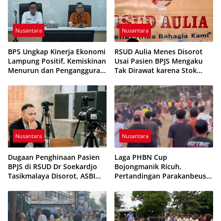
Nusantara
Nusantara
BPS Ungkap Kinerja Ekonomi
RSUD Aulia Menes Disorot
Lampung Positif, Kemiskinan
Usai Pasien BPJS Mengaku
Menurun dan Pengangguran
Tak Dirawat karena Stok
Terkendali
Obat Habis
Nusantara
Nusantara
Dugaan Penghinaan Pasien
Laga PHBN Cup
BPJS di RSUD Dr Soekardjo
Bojongmanik Ricuh,
Tasikmalaya Disorot, ASBI
Pertandingan Parakanbeusi
Foundation Desak Evaluasi
vs Feroci FC Sempat
Etika Pelayanan
Dihentikan