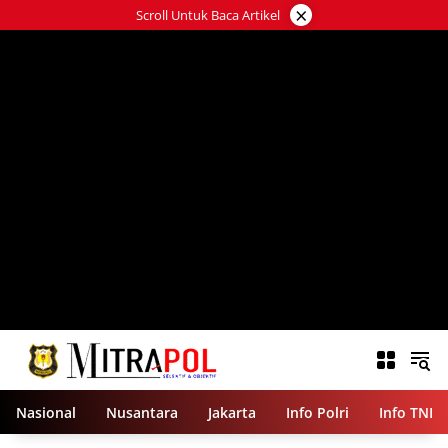
Langsung
×
Scroll Untuk Baca Artikel
ke
konten
Nasional
Nusantara
Jakarta
Info Polri
Info TNI