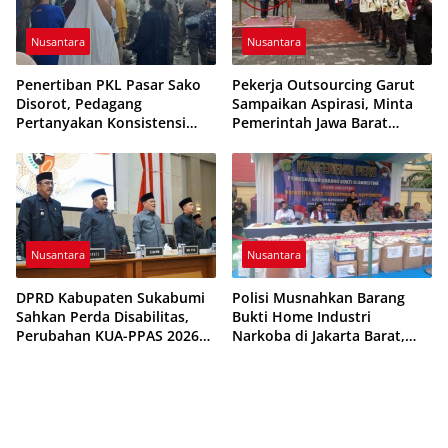
Nusantara
Nusantara
Penertiban PKL Pasar Sako
Pekerja Outsourcing Garut
Disorot, Pedagang
Sampaikan Aspirasi, Minta
Pertanyakan Konsistensi
Pemerintah Jawa Barat
Pengawasan dan Dugaan
Evaluasi Sistem Kerja
Pungutan
Nusantara
Nusantara
DPRD Kabupaten Sukabumi
Polisi Musnahkan Barang
Sahkan Perda Disabilitas,
Bukti Home Industri
Perubahan KUA-PPAS 2026
Narkoba di Jakarta Barat,
Resmi Disepakati
308 Ribu Pil Zenith Gagal
Beredar