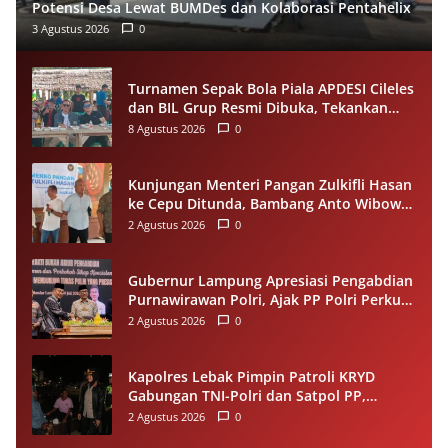
Potensi Desa Lewat BUMDes dan Kolaborasi Pentahelix
3 Agustus 2026
0
Turnamen Sepak Bola Piala APDESI Cileles
dan BIL Grup Resmi Dibuka, Tekankan
Sportivitas
8 Agustus 2026
0
Kunjungan Menteri Pangan Zulkifli Hasan
ke Cepu Ditunda, Bambang Anto Wibowo
Tetap Salurkan Bantuan kepada Warga
2 Agustus 2026
0
Gubernur Lampung Apresiasi Pengabdian
Purnawirawan Polri, Ajak PP Polri Perkuat
Stabilitas dan Dukung Pembangunan
2 Agustus 2026
0
Daerah
Kapolres Lebak Pimpin Patroli KRYD
Gabungan TNI-Polri dan Satpol PP,
Antisipasi Curanmor hingga Balap Liar
2 Agustus 2026
0