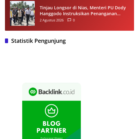
Tinjau Longsor di Nias, Menteri PU Dody
Hanggodo Instruksikan Penanganan
Komprehensif agar Kerusakan Tak
2 Agustus 2026
0
Berulang
Statistik Pengunjung