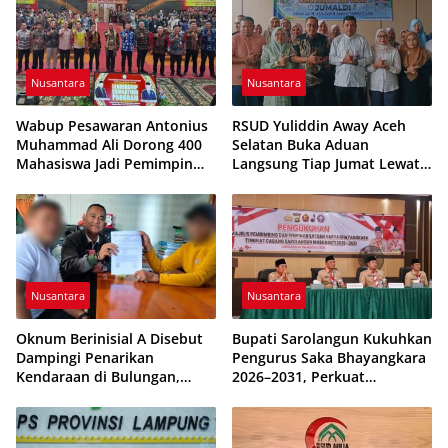
Nusantara
Nusantara
Wabup Pesawaran Antonius
RSUD Yuliddin Away Aceh
Muhammad Ali Dorong 400
Selatan Buka Aduan
Mahasiswa Jadi Pemimpin
Langsung Tiap Jumat Lewat
Adaptif dan Berintegritas
Program JUMALDI
Nusantara
Nusantara
Oknum Berinisial A Disebut
Bupati Sarolangun Kukuhkan
Dampingi Penarikan
Pengurus Saka Bhayangkara
Kendaraan di Bulungan,
2026–2031, Perkuat
Dikabarkan Telah Diproses
Pembinaan Karakter
Generasi Muda