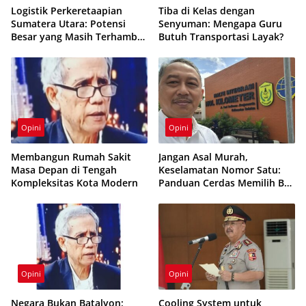
Logistik Perkeretaapian
Tiba di Kelas dengan
Sumatera Utara: Potensi
Senyuman: Mengapa Guru
Besar yang Masih Terhambat
Butuh Transportasi Layak?
Infrastruktur
Opini
Opini
Membangun Rumah Sakit
Jangan Asal Murah,
Masa Depan di Tengah
Keselamatan Nomor Satu:
Kompleksitas Kota Modern
Panduan Cerdas Memilih Bus
Wisata untuk Liburan
Sekolah
Opini
Opini
Negara Bukan Batalyon:
Cooling System untuk