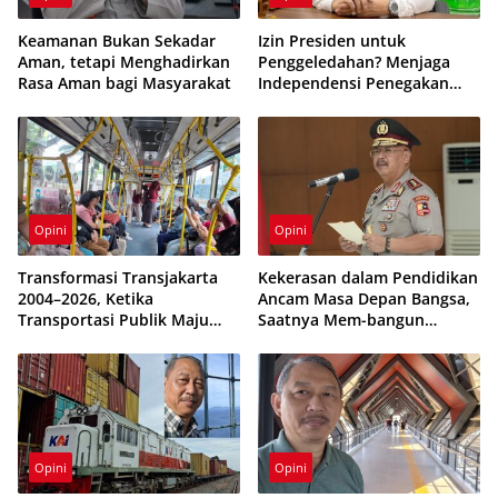
Keamanan Bukan Sekadar
Izin Presiden untuk
Aman, tetapi Menghadirkan
Penggeledahan? Menjaga
Rasa Aman bagi Masyarakat
Independensi Penegakan
Hukum di Negara Hukum
Opini
Opini
Transformasi Transjakarta
Kekerasan dalam Pendidikan
2004–2026, Ketika
Ancam Masa Depan Bangsa,
Transportasi Publik Maju
Saatnya Mem-bangun
tetapi Beban Subsidi APBD
Sekolah Humanis dan
Terus Membesar
Berkarakter
Opini
Opini