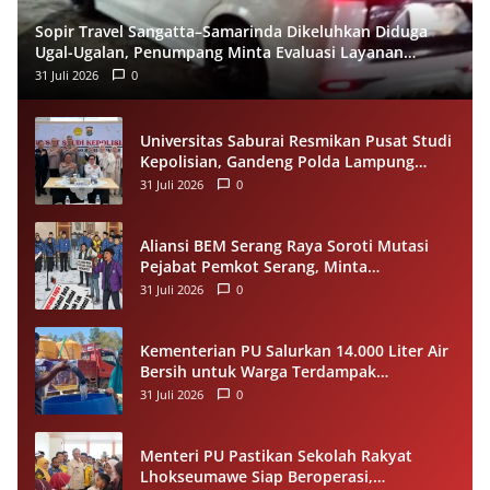
Sopir Travel Sangatta–Samarinda Dikeluhkan Diduga
Ugal-Ugalan, Penumpang Minta Evaluasi Layanan
Almeera
31 Juli 2026
0
Universitas Saburai Resmikan Pusat Studi
Kepolisian, Gandeng Polda Lampung
Perkuat Riset dan Pelayanan Publik
31 Juli 2026
0
Aliansi BEM Serang Raya Soroti Mutasi
Pejabat Pemkot Serang, Minta
Penempatan Jabatan Berbasis
31 Juli 2026
0
Kompetensi
Kementerian PU Salurkan 14.000 Liter Air
Bersih untuk Warga Terdampak
Kekeringan di Seram Bagian Timur
31 Juli 2026
0
Menteri PU Pastikan Sekolah Rakyat
Lhokseumawe Siap Beroperasi,