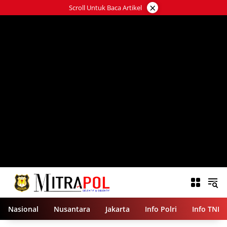
Langsung
×
Scroll Untuk Baca Artikel
ke
konten
Nasional
Nusantara
Jakarta
Info Polri
Info TNI