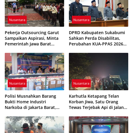
Nusantara
Nusantara
Pekerja Outsourcing Garut
DPRD Kabupaten Sukabumi
Sampaikan Aspirasi, Minta
Sahkan Perda Disabilitas,
Pemerintah Jawa Barat
Perubahan KUA-PPAS 2026
Evaluasi Sistem Kerja
Resmi Disepakati
Nusantara
Nusantara
Polisi Musnahkan Barang
Karhutla Ketapang Telan
Bukti Home Industri
Korban Jiwa, Satu Orang
Narkoba di Jakarta Barat,
Tewas Terjebak Api di Jalan
308 Ribu Pil Zenith Gagal
Pelang–Kepuluk
Beredar