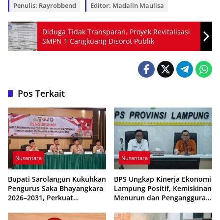
Penulis: Rayrobbend
Editor: Madalin Maulisa
Diduga Tidak Transparan, Proyek Revitalisasi
SMPN 1 Cangkuang Disorot Publik
Pos Terkait
Nusantara
Nusantara
Bupati Sarolangun Kukuhkan
BPS Ungkap Kinerja Ekonomi
Pengurus Saka Bhayangkara
Lampung Positif, Kemiskinan
2026–2031, Perkuat
Menurun dan Pengangguran
Pembinaan Karakter
Terkendali
Generasi Muda