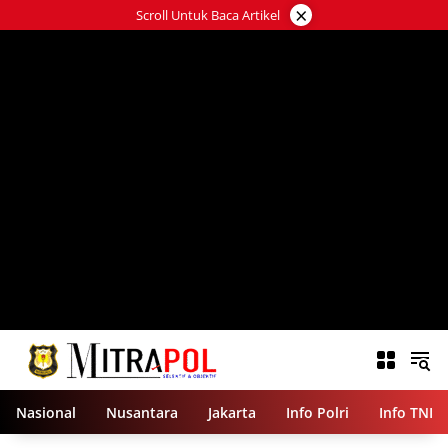
Langsung
×
Scroll Untuk Baca Artikel
ke
konten
Nasional
Nusantara
Jakarta
Info Polri
Info TNI