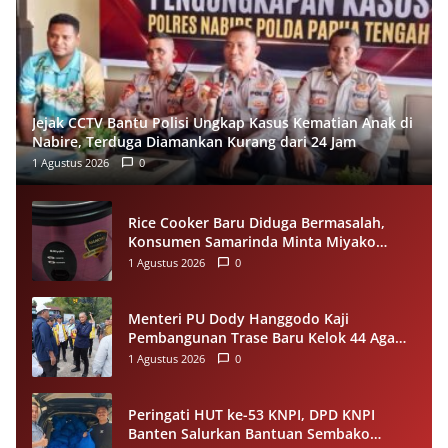
Jejak CCTV Bantu Polisi Ungkap Kasus Kematian Anak di
Nabire, Terduga Diamankan Kurang dari 24 Jam
1 Agustus 2026
0
Rice Cooker Baru Diduga Bermasalah,
Konsumen Samarinda Minta Miyako
Lakukan Evaluasi
1 Agustus 2026
0
Menteri PU Dody Hanggodo Kaji
Pembangunan Trase Baru Kelok 44 Agam
Usai Longsor, Utamakan Keselamatan
1 Agustus 2026
0
Pengguna Jalan
Peringati HUT ke-53 KNPI, DPD KNPI
Banten Salurkan Bantuan Sembako