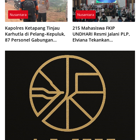
Nusantara
Nusantara
Kapolres Ketapang Tinjau
215 Mahasiswa FKIP
Karhutla di Pelang–Kepuluk,
UNDHARI Resmi Jalani PLP,
87 Personel Gabungan
Elviana Tekankan
Dikerahkan Padamkan Api
Kompetensi, Akhlak Mulia,
dan Profesionalisme Calon
Guru