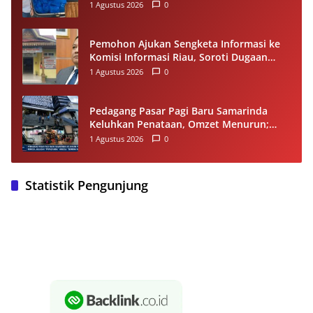
Melalui Pemuda Berdampak
1 Agustus 2026
0
Pemohon Ajukan Sengketa Informasi ke
Komisi Informasi Riau, Soroti Dugaan
Tidak Ditanggapinya Permohonan ke
1 Agustus 2026
0
PPID Pelalawan
Pedagang Pasar Pagi Baru Samarinda
Keluhkan Penataan, Omzet Menurun;
Minta Pemkot Evaluasi Distribusi Ruko
1 Agustus 2026
0
dan Akses Pengunjung
Statistik Pengunjung