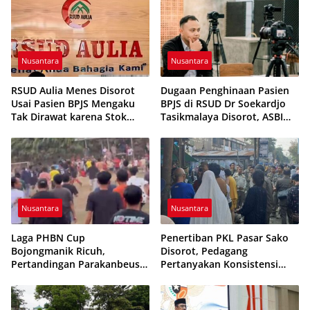
Nusantara
Nusantara
RSUD Aulia Menes Disorot
Dugaan Penghinaan Pasien
Usai Pasien BPJS Mengaku
BPJS di RSUD Dr Soekardjo
Tak Dirawat karena Stok
Tasikmalaya Disorot, ASBI
Obat Habis
Foundation Desak Evaluasi
Etika Pelayanan
Nusantara
Nusantara
Laga PHBN Cup
Penertiban PKL Pasar Sako
Bojongmanik Ricuh,
Disorot, Pedagang
Pertandingan Parakanbeusi
Pertanyakan Konsistensi
vs Feroci FC Sempat
Pengawasan dan Dugaan
Dihentikan
Pungutan