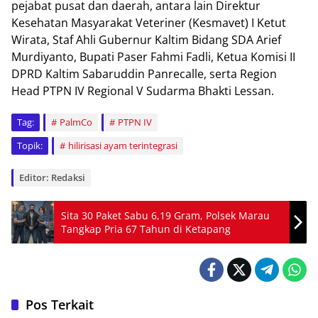
pejabat pusat dan daerah, antara lain Direktur
Kesehatan Masyarakat Veteriner (Kesmavet) I Ketut
Wirata, Staf Ahli Gubernur Kaltim Bidang SDA Arief
Murdiyanto, Bupati Paser Fahmi Fadli, Ketua Komisi II
DPRD Kaltim Sabaruddin Panrecalle, serta Region
Head PTPN IV Regional V Sudarma Bhakti Lessan.
Tag:
PalmCo
PTPN IV
Topik:
hilirisasi ayam terintegrasi
Editor: Redaksi
Sita 30 Paket Sabu 6,19 Gram, Polsek Marau
Tangkap Pria 67 Tahun di Ketapang
Pos Terkait