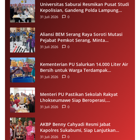
Universitas Saburai Resmikan Pusat Studi
Kepolisian, Gandeng Polda Lampung
Perkuat Riset dan Pelayanan Publik
31 Juli 2026
0
Aliansi BEM Serang Raya Soroti Mutasi
Pejabat Pemkot Serang, Minta
Penempatan Jabatan Berbasis
31 Juli 2026
0
Kompetensi
Kementerian PU Salurkan 14.000 Liter Air
Bersih untuk Warga Terdampak
Kekeringan di Seram Bagian Timur
31 Juli 2026
0
Menteri PU Pastikan Sekolah Rakyat
Lhokseumawe Siap Beroperasi,
Dilengkapi Asrama hingga Laptop Gratis
31 Juli 2026
0
AKBP Benny Cahyadi Resmi Jabat
Kapolres Sukabumi, Siap Lanjutkan
Program dan Perkuat Pelayanan
31 Juli 2026
0