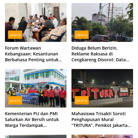
Jakarta
Jakarta
Forum Wartawan
Diduga Belum Berizin,
Kebangsaan: Kesantunan
Reklame Raksasa di
Berbahasa Penting untuk
Cengkareng Disorot: Data
Menjaga Persatuan Bangsa
DPMPTSP dan Satpol PP
Berbeda
Jakarta
Jakarta
Kementerian PU dan PMI
Mahasiswa Trisakti Soroti
Salurkan Air Bersih untuk
Penghapusan Mural
Warga Terdampak
“TRITURA”, Pemkot Jakarta
Kekeringan di Kubu Raya,
Barat Diminta Beri Klarifikasi
Tiga Hidran Umum