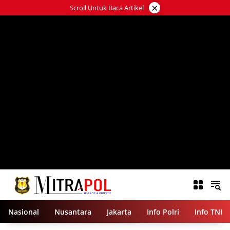
Langsung
×
Scroll Untuk Baca Artikel
ke
konten
Nasional
Nusantara
Jakarta
Info Polri
Info TNI