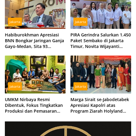
Jakarta
Jakarta
Habiburokhman Apresiasi
PIRA Gerindra Salurkan 1.450
BNN Bongkar Jaringan Ganja
Paket Sembako di Jakarta
Gayo-Medan, Sita 93
Timur, Novita Wijayanti
Kilogram di Sumut
Sebut Jalankan Arahan
Prabowo
Jakarta
Jakarta
UMKM Nirbaya Resmi
Marga Sirait se-Jabodetabek
Dibentuk, Fokus Tingkatkan
Apresiasi Kapolri atas
Produksi dan Pemasaran
Program Ziarah Holyland
Produk Anggota
untuk Istri Almarhum Arist
Merdeka Sirait