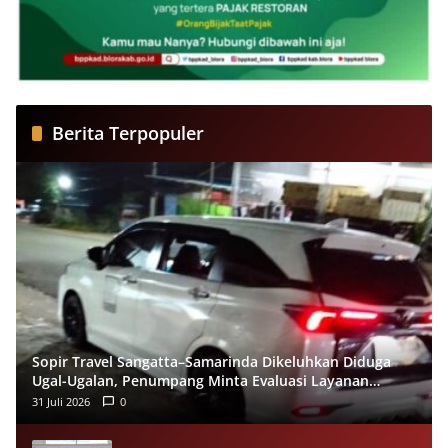
Berita Terpopuler
Sopir Travel Sangatta–Samarinda Dikeluhkan Diduga
Ugal-Ugalan, Penumpang Minta Evaluasi Layanan
Almeera
31 Juli 2026
0