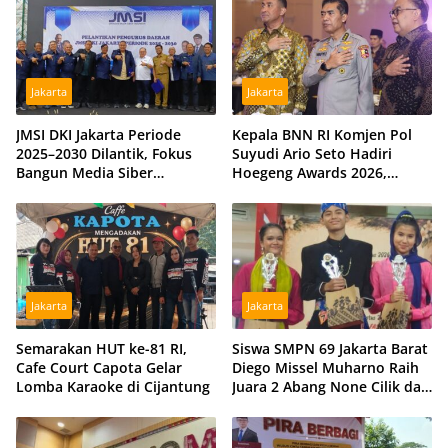
Disiagakan
Jakarta
Jakarta
JMSI DKI Jakarta Periode
Kepala BNN RI Komjen Pol
2025–2030 Dilantik, Fokus
Suyudi Ario Seto Hadiri
Bangun Media Siber
Hoegeng Awards 2026,
Profesional dan Independen
Tegaskan Komitmen Perkuat
Sinergi dengan Polri
Jakarta
Jakarta
Semarakan HUT ke-81 RI,
Siswa SMPN 69 Jakarta Barat
Cafe Court Capota Gelar
Diego Missel Muharno Raih
Lomba Karaoke di Cijantung
Juara 2 Abang None Cilik dan
Remaja Kencur 2026