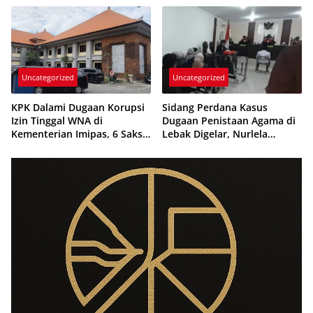
di Manokwari
Uncategorized
Uncategorized
KPK Dalami Dugaan Korupsi
Sidang Perdana Kasus
Izin Tinggal WNA di
Dugaan Penistaan Agama di
Kementerian Imipas, 6 Saksi
Lebak Digelar, Nurlela
Diperiksa di Bali
Ajukan Eksepsi