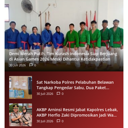
Demi Merah Putih, Tim Kurash Indonesia Siap Berjuang
di Asian Games 2026 Meski Dihantui Ketidakpastian
30 Juli 2026
0
Sat Narkoba Polres Pelabuhan Belawan
Tangkap Pengedar Sabu, Dua Paket
Narkotika Disita dari Tersangka
30 Juli 2026
0
AKBP Arninsi Resmi Jabat Kapolres Lebak,
AKBP Herfio Zaki Dipromosikan Jadi Wadir
Reskrimsus Polda Banten
30 Juli 2026
0