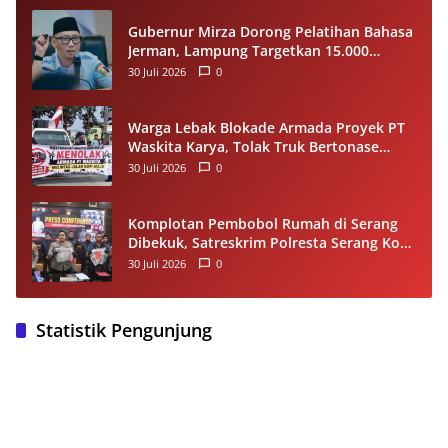
Gubernur Mirza Dorong Pelatihan Bahasa
Jerman, Lampung Targetkan 15.000
Pekerja Terampil ke Luar Negeri per
30 Juli 2026
0
Tahun
Warga Lebak Blokade Armada Proyek PT
Waskita Karya, Tolak Truk Bertonase
Besar Melintasi Jalan Kopi–Sangiang Maja
30 Juli 2026
0
Komplotan Pembobol Rumah di Serang
Dibekuk, Satreskrim Polresta Serang Kota
Tangkap 4 Pelaku dan Kejar Satu DPO
30 Juli 2026
0
Statistik Pengunjung