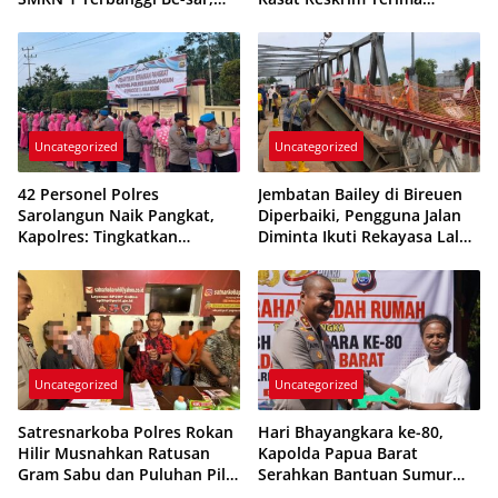
Pelapor dan Ahli Konstruksi
Penghargaan Kapolda Aceh
Dipanggil
atas Prestasi Ungkap Kasus
Kriminal
Uncategorized
Uncategorized
42 Personel Polres
Jembatan Bailey di Bireuen
Sarolangun Naik Pangkat,
Diperbaiki, Pengguna Jalan
Kapolres: Tingkatkan
Diminta Ikuti Rekayasa Lalu
Profesional-isme dan
Lintas
Pelayanan
Uncategorized
Uncategorized
Satresnarkoba Polres Rokan
Hari Bhayangkara ke-80,
Hilir Musnahkan Ratusan
Kapolda Papua Barat
Gram Sabu dan Puluhan Pil
Serahkan Bantuan Sumur
Ekstasi
Bor dan Rumah Layak Huni