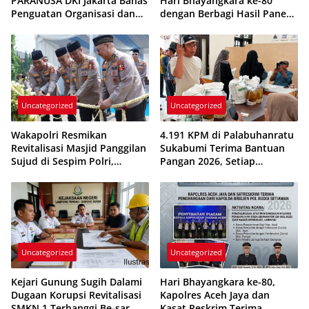
PARANUSA DKI Jakarta Bahas
Hari Bhayangkara ke-80
Penguatan Organisasi dan
dengan Berbagi Hasil Panen
Persiapan Deklarasi
Kebun P2L kepada Warga
Uncategorized
Uncategorized
Wakapolri Resmikan
4.191 KPM di Palabuhanratu
Revitalisasi Masjid Panggilan
Sukabumi Terima Bantuan
Sujud di Sespim Polri,
Pangan 2026, Setiap
Perkuat Pembentukan
Keluarga Dapat 20 Kg Beras
Karakter dan Kepemimpinan
dan 4 Liter Minyak Goreng
Bhayangkara
Uncategorized
Uncategorized
Kejari Gunung Sugih Dalami
Hari Bhayangkara ke-80,
Dugaan Korupsi Revitalisasi
Kapolres Aceh Jaya dan
SMKN 1 Terbanggi Be-sar,
Kasat Reskrim Terima