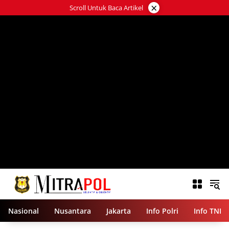
Langsung
×
Scroll Untuk Baca Artikel
ke
konten
Nasional
Nusantara
Jakarta
Info Polri
Info TNI