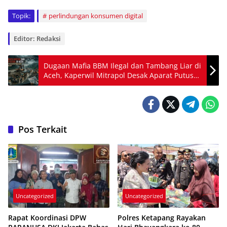
Topik:
perlindungan konsumen digital
Editor: Redaksi
Dugaan Mafia BBM Ilegal dan Tambang Liar di
Aceh, Kaperwil Mitrapol Desak Aparat Putus
Rantai Distribusi
Pos Terkait
Uncategorized
Uncategorized
Rapat Koordinasi DPW
Polres Ketapang Rayakan