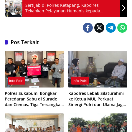
Sertijab di Polres Ketapang, Kapolres
Tekankan Pelayanan Humanis kepada
Masyarakat
Pos Terkait
Info Polri
Info Polri
Polres Sukabumi Bongkar
Kapolres Lebak Silaturahmi
Peredaran Sabu di Surade
ke Ketua MUI, Perkuat
dan Ciemas, Tiga Tersangka
Sinergi Polri dan Ulama Jaga
Ditangkap
Kamtibmas