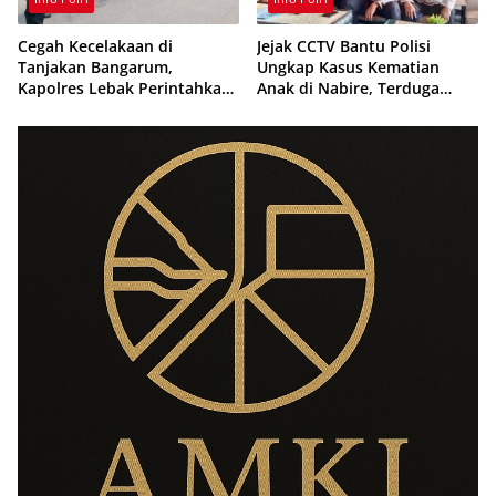
Cegah Kecelakaan di
Jejak CCTV Bantu Polisi
Tanjakan Bangarum,
Ungkap Kasus Kematian
Kapolres Lebak Perintahkan
Anak di Nabire, Terduga
Pemasangan Rambu Lalu
Diamankan Kurang dari 24
Lintas
Jam