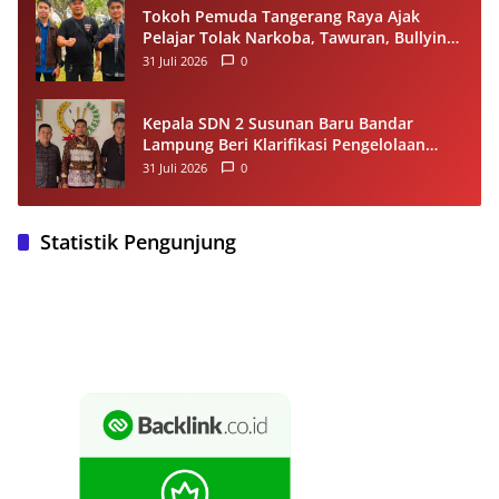
Tokoh Pemuda Tangerang Raya Ajak
Pelajar Tolak Narkoba, Tawuran, Bullying
dan Miras
31 Juli 2026
0
Kepala SDN 2 Susunan Baru Bandar
Lampung Beri Klarifikasi Pengelolaan
Dana BOS, Tegaskan Sesuai Juknis
31 Juli 2026
0
Statistik Pengunjung