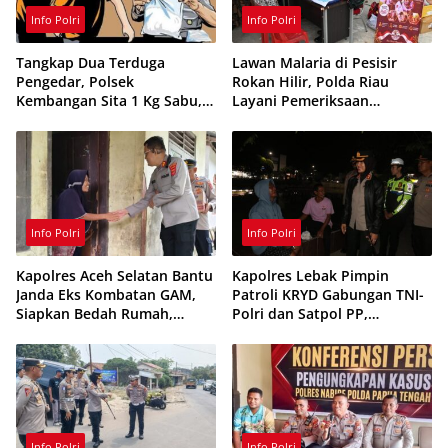
Info Polri
Info Polri
Tangkap Dua Terduga
Lawan Malaria di Pesisir
Pengedar, Polsek
Rokan Hilir, Polda Riau
Kembangan Sita 1 Kg Sabu,
Layani Pemeriksaan
70 Vape Etomidate dan 75
Kesehatan Gratis
Ribu Butir Obat Keras
Info Polri
Info Polri
Kapolres Aceh Selatan Bantu
Kapolres Lebak Pimpin
Janda Eks Kombatan GAM,
Patroli KRYD Gabungan TNI-
Siapkan Bedah Rumah,
Polri dan Satpol PP,
Bantuan Gizi dan Modal
Antisipasi Curanmor hingga
Usaha
Balap Liar
Info Polri
Info Polri