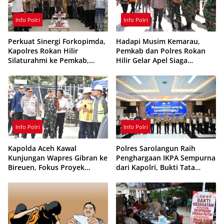
Info Polri
Info Polri
Perkuat Sinergi Forkopimda,
Hadapi Musim Kemarau,
Kapolres Rokan Hilir
Pemkab dan Polres Rokan
Silaturahmi ke Pemkab,
Hilir Gelar Apel Siaga
Kodim 0321 dan Kejari
Karhutla 2026, Perkuat
Sinergi Cegah Kebakaran
Info Polri
Info Polri
Kapolda Aceh Kawal
Polres Sarolangun Raih
Kunjungan Wapres Gibran ke
Penghargaan IKPA Sempurna
Bireuen, Fokus Proyek
dari Kapolri, Bukti Tata
Infrastruktur dan Pendidikan
Kelola Anggaran
Berintegritas