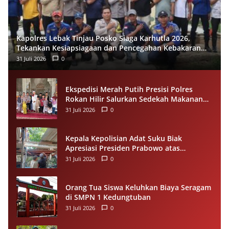
Kapolres Lebak Tinjau Posko Siaga Karhutla 2026,
Tekankan Kesiapsiagaan dan Pencegahan Kebakaran
Hutan
31 Juli 2026
0
Ekspedisi Merah Putih Presisi Polres
Rokan Hilir Salurkan Sedekah Makanan
untuk Anak Yatim di Panipahan
31 Juli 2026
0
Kepala Kepolisian Adat Suku Biak
Apresiasi Presiden Prabowo atas
Renovasi Rumah Singgah Pasar Boswesen
31 Juli 2026
0
Sorong
Orang Tua Siswa Keluhkan Biaya Seragam
di SMPN 1 Kedungtuban
31 Juli 2026
0