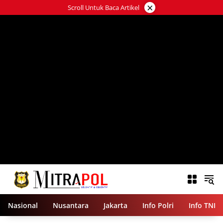
Langsung
×
Scroll Untuk Baca Artikel
ke
konten
Nasional
Nusantara
Jakarta
Info Polri
Info TNI