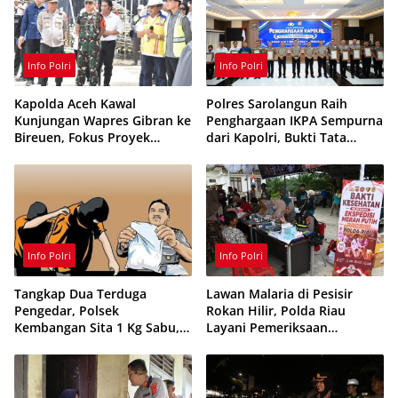
Info Polri
Info Polri
Kapolda Aceh Kawal
Polres Sarolangun Raih
Kunjungan Wapres Gibran ke
Penghargaan IKPA Sempurna
Bireuen, Fokus Proyek
dari Kapolri, Bukti Tata
Infrastruktur dan Pendidikan
Kelola Anggaran
Berintegritas
Info Polri
Info Polri
Tangkap Dua Terduga
Lawan Malaria di Pesisir
Pengedar, Polsek
Rokan Hilir, Polda Riau
Kembangan Sita 1 Kg Sabu,
Layani Pemeriksaan
70 Vape Etomidate dan 75
Kesehatan Gratis
Ribu Butir Obat Keras