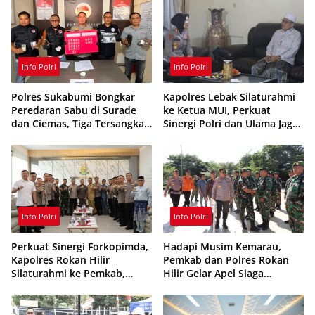
Info Polri
Info Polri
Polres Sukabumi Bongkar
Kapolres Lebak Silaturahmi
Peredaran Sabu di Surade
ke Ketua MUI, Perkuat
dan Ciemas, Tiga Tersangka
Sinergi Polri dan Ulama Jaga
Ditangkap
Kamtibmas
Info Polri
Info Polri
Perkuat Sinergi Forkopimda,
Hadapi Musim Kemarau,
Kapolres Rokan Hilir
Pemkab dan Polres Rokan
Silaturahmi ke Pemkab,
Hilir Gelar Apel Siaga
Kodim 0321 dan Kejari
Karhutla 2026, Perkuat
Sinergi Cegah Kebakaran