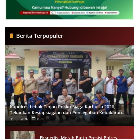
Berita Terpopuler
Kapolres Lebak Tinjau Posko Siaga Karhutla 2026,
Tekankan Kesiapsiagaan dan Pencegahan Kebakaran
Hutan
31 Juli 2026
0
Ekspedisi Merah Putih Presisi Polres