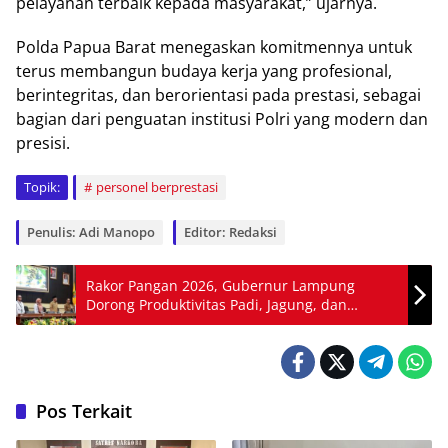
pelayanan terbaik kepada masyarakat,” ujarnya.
Polda Papua Barat menegaskan komitmennya untuk
terus membangun budaya kerja yang profesional,
berintegritas, dan berorientasi pada prestasi, sebagai
bagian dari penguatan institusi Polri yang modern dan
presisi.
Topik:
personel berprestasi
Penulis: Adi Manopo
Editor: Redaksi
Rakor Pangan 2026, Gubernur Lampung
Dorong Produktivitas Padi, Jagung, dan
Singkong
Pos Terkait