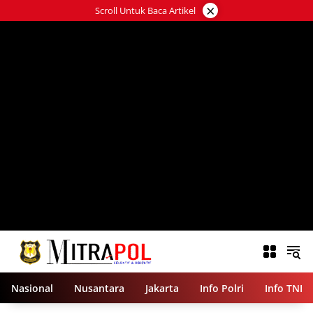
Langsung
×
Scroll Untuk Baca Artikel
ke
konten
Nasional
Nusantara
Jakarta
Info Polri
Info TNI