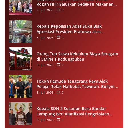
Rokan Hilir Salurkan Sedekah Makanan
untuk Anak Yatim di Panipahan
31 Juli 2026
0
Kepala Kepolisian Adat Suku Biak
Apresiasi Presiden Prabowo atas
Renovasi Rumah Singgah Pasar Boswesen
31 Juli 2026
0
Sorong
Orang Tua Siswa Keluhkan Biaya Seragam
di SMPN 1 Kedungtuban
31 Juli 2026
0
Tokoh Pemuda Tangerang Raya Ajak
Pelajar Tolak Narkoba, Tawuran, Bullying
dan Miras
31 Juli 2026
0
Kepala SDN 2 Susunan Baru Bandar
Lampung Beri Klarifikasi Pengelolaan
Dana BOS, Tegaskan Sesuai Juknis
31 Juli 2026
0