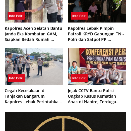
Info Polri
Info Polri
Kapolres Aceh Selatan Bantu
Kapolres Lebak Pimpin
Janda Eks Kombatan GAM,
Patroli KRYD Gabungan TNI-
Siapkan Bedah Rumah,
Polri dan Satpol PP,
Bantuan Gizi dan Modal
Antisipasi Curanmor hingga
Usaha
Balap Liar
Info Polri
Info Polri
Cegah Kecelakaan di
Jejak CCTV Bantu Polisi
Tanjakan Bangarum,
Ungkap Kasus Kematian
Kapolres Lebak Perintahkan
Anak di Nabire, Terduga
Pemasangan Rambu Lalu
Diamankan Kurang dari 24
Lintas
Jam