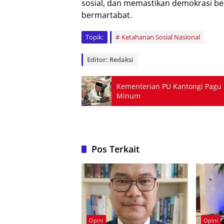
sosial, dan memastikan demokrasi be
bermartabat.
Topik:
Ketahanan Sosial Nasional
Editor: Redaksi
Kementerian PU Kantongi Pagu Rp9
Minum
Pos Terkait
Opini
Opini