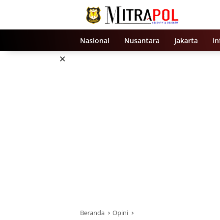
Langsung
ke
konten
Nasional
Nusantara
Jakarta
In
×
Beranda
Opini