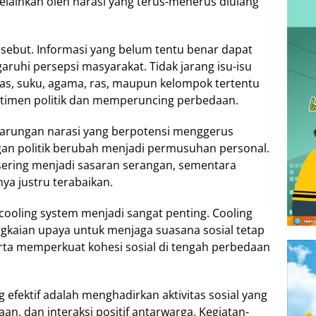
lainkan oleh narasi yang terus-menerus diulang
sebut. Informasi yang belum tentu benar dapat
hi persepsi masyarakat. Tidak jarang isu-isu
itas, suku, agama, ras, maupun kelompok tertentu
timen politik dan memperuncing perbedaan.
rtarungan narasi yang berpotensi menggerus
an politik berubah menjadi permusuhan personal.
sering menjadi sasaran serangan, sementara
ya justru terabaikan.
 cooling system menjadi sangat penting. Cooling
gkaian upaya untuk menjaga suasana sosial tetap
rta memperkuat kohesi sosial di tengah perbedaan
 efektif adalah menghadirkan aktivitas sosial yang
 dan interaksi positif antarwarga. Kegiatan-