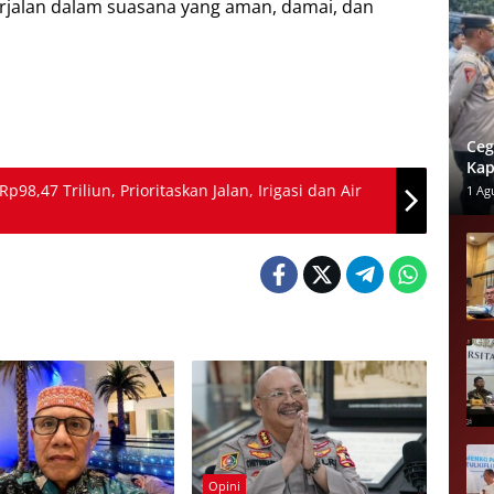
rjalan dalam suasana yang aman, damai, dan
Ceg
Kap
Ram
8,47 Triliun, Prioritaskan Jalan, Irigasi dan Air
1 Ag
Opini