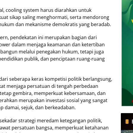
al, cooling system harus diarahkan untuk
at sikap saling menghormati, serta mendorong
r hukum dan mekanisme demokratis yang beradab.
dern, pendekatan ini merupakan bagian dari
power dalam menjaga keamanan dan ketertiban
bangun melalui penegakan hukum, tetapi juga
pendidikan publik, dan penciptaan ruang-ruang
ari seberapa keras kompetisi politik berlangsung,
at menjaga persatuan di tengah perbedaan
ti tetap gembira, memperkuat kebersamaan, dan
ahkan merupakan investasi sosial yang sangat
ap damai, sejuk, dan berkeadaban.
sekadar strategi meredam ketegangan politik,
rawat persatuan bangsa, memperkuat ketahanan