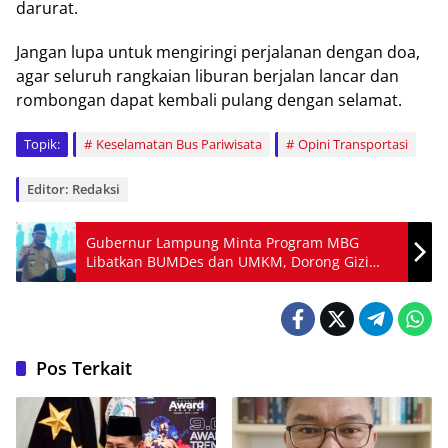
darurat.
Jangan lupa untuk mengiringi perjalanan dengan doa,
agar seluruh rangkaian liburan berjalan lancar dan
rombongan dapat kembali pulang dengan selamat.
Topik:
Keselamatan Bus Pariwisata
Opini Transportasi
Editor: Redaksi
Gubernur Lampung Minta Program MBG
Libatkan BUMDes dan UMKM, Dorong Gizi
Anak Sekaligus Ekonomi Desa
Pos Terkait