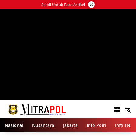
Langsung
×
Scroll Untuk Baca Artikel
ke
konten
Nasional
Nusantara
Jakarta
Info Polri
Info TNI