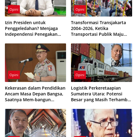
Opini
Opini
Izin Presiden untuk
Transformasi Transjakarta
Penggeledahan? Menjaga
2004–2026, Ketika
Independensi Penegakan
Transportasi Publik Maju
Hukum di Negara Hukum
tetapi Beban Subsidi APBD
Terus Membesar
Opini
Opini
Kekerasan dalam Pendidikan
Logistik Perkeretaapian
Ancam Masa Depan Bangsa,
Sumatera Utara: Potensi
Saatnya Mem-bangun
Besar yang Masih Terhambat
Sekolah Humanis dan
Infrastruktur
Berkarakter