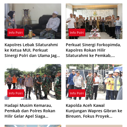
Siaga 24 Jam
Ditangkap
Info Polri
Info Polri
Kapolres Lebak Silaturahmi
Perkuat Sinergi Forkopimda,
ke Ketua MUI, Perkuat
Kapolres Rokan Hilir
Sinergi Polri dan Ulama Jaga
Silaturahmi ke Pemkab,
Kamtibmas
Kodim 0321 dan Kejari
Info Polri
Info Polri
Hadapi Musim Kemarau,
Kapolda Aceh Kawal
Pemkab dan Polres Rokan
Kunjungan Wapres Gibran ke
Hilir Gelar Apel Siaga
Bireuen, Fokus Proyek
Karhutla 2026, Perkuat
Infrastruktur dan Pendidikan
Sinergi Cegah Kebakaran