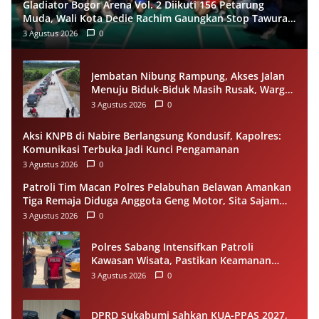
Gladiator Bogor Arena Vol. 2 Diikuti 156 Petarung
Muda, Wali Kota Dedie Rachim Gaungkan Stop Tawuran
Lewat Tinju
3 Agustus 2026
0
Jembatan Nibung Rampung, Akses Jalan
Menuju Biduk-Biduk Masih Rusak, Warga
Minta Pemprov Kaltim Segera Bertindak
3 Agustus 2026
0
Aksi KNPB di Nabire Berlangsung Kondusif, Kapolres:
Komunikasi Terbuka Jadi Kunci Pengamanan
3 Agustus 2026
0
Patroli Tim Macan Polres Pelabuhan Belawan Amankan
Tiga Remaja Diduga Anggota Geng Motor, Sita Sajam
dan Sepeda Motor
3 Agustus 2026
0
Polres Sabang Intensifkan Patroli
Kawasan Wisata, Pastikan Keamanan
Wisatawan Tetap Kondusif
3 Agustus 2026
0
DPRD Sukabumi Sahkan KUA-PPAS 2027,