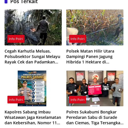
Pos Terkait
Info Polri
Info Polri
Cegah Karhutla Meluas,
Polsek Matan Hilir Utara
Polsubsektor Sungai Melayu
Dampingi Panen Jagung
Rayak Cek dan Padamkan
Hibrida 1 Hektare di
Titik Api di Ketapang
Ketapang
Info Polri
Info Polri
Kapolres Sabang Imbau
Polres Sukabumi Bongkar
Wisatawan Jaga Keselamatan
Peredaran Sabu di Surade
dan Kebersihan, Nomor 110
dan Ciemas, Tiga Tersangka