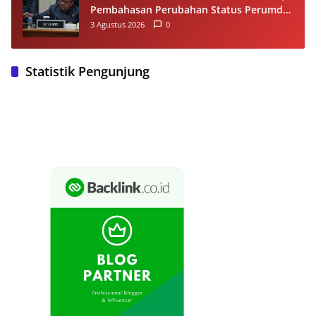
Pembahasan Perubahan Status Perumda
Tirta Jaya Berlanjut
3 Agustus 2026
0
Statistik Pengunjung