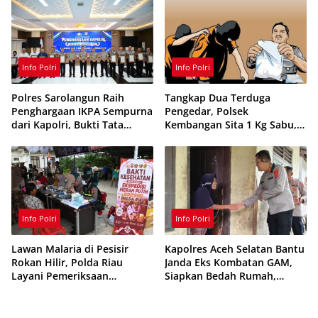
Info Polri
Info Polri
Polres Sarolangun Raih
Tangkap Dua Terduga
Penghargaan IKPA Sempurna
Pengedar, Polsek
dari Kapolri, Bukti Tata
Kembangan Sita 1 Kg Sabu,
Kelola Anggaran
70 Vape Etomidate dan 75
Berintegritas
Ribu Butir Obat Keras
Info Polri
Info Polri
Lawan Malaria di Pesisir
Kapolres Aceh Selatan Bantu
Rokan Hilir, Polda Riau
Janda Eks Kombatan GAM,
Layani Pemeriksaan
Siapkan Bedah Rumah,
Kesehatan Gratis
Bantuan Gizi dan Modal
Usaha