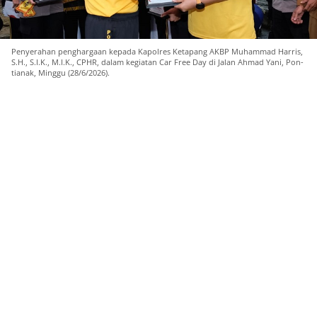
Penyerahan penghargaan kepada Kapolres Ketapang AKBP Muhammad Harris,
S.H., S.I.K., M.I.K., CPHR, dalam kegiatan Car Free Day di Jalan Ahmad Yani, Pon-
tianak, Minggu (28/6/2026).