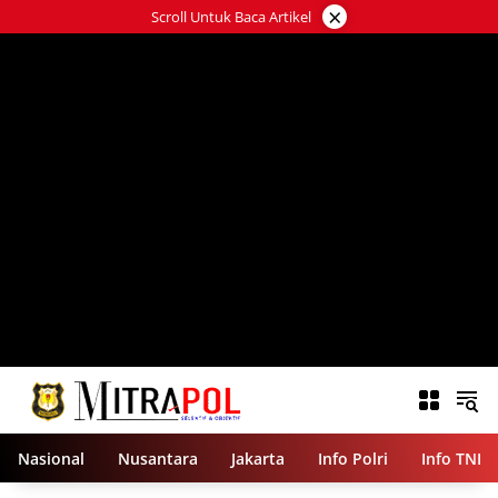
Langsung
×
Scroll Untuk Baca Artikel
ke
konten
Nasional
Nusantara
Jakarta
Info Polri
Info TNI