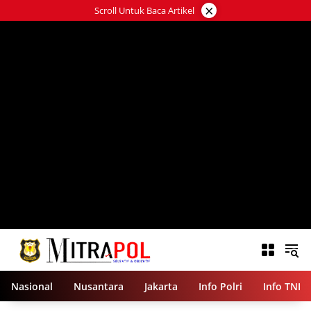
Langsung
×
Scroll Untuk Baca Artikel
ke
konten
Nasional
Nusantara
Jakarta
Info Polri
Info TNI