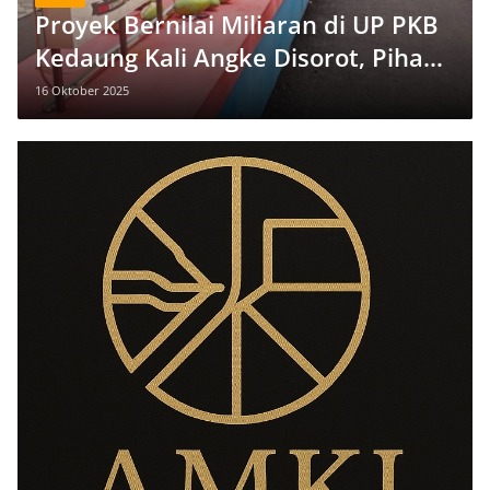
Proyek Bernilai Miliaran di UP PKB
Kedaung Kali Angke Disorot, Pihak
Pengelola Tegaskan Sesuai
16 Oktober 2025
Prosedur Resmi