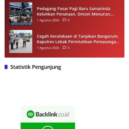
Pedagang Pasar Pagi Baru Samarinda
Keluhkan Penataan, Omzet Menurun;
Minta Pemkot Evaluasi Distribusi Ruko
1 Agustus 2026
0
dan Akses Pengunjung
Cegah Kecelakaan di Tanjakan Bangarum,
Kapolres Lebak Perintahkan Pemasangan
Rambu Lalu Lintas
1 Agustus 2026
0
Statistik Pengunjung