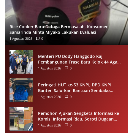
Rice Cooker Baru Diduga Bermasalah, Konsumen
Samarinda Minta Miyako Lakukan Evaluasi
1 Agustus 2026
0
Menteri PU Dody Hanggodo Kaji
Pembangunan Trase Baru Kelok 44 Agam
Usai Longsor, Utamakan Keselamatan
1 Agustus 2026
0
Pengguna Jalan
Peringati HUT ke-53 KNPI, DPD KNPI
Banten Salurkan Bantuan Sembako
Melalui Pemuda Berdampak
1 Agustus 2026
0
Pemohon Ajukan Sengketa Informasi ke
Komisi Informasi Riau, Soroti Dugaan
Tidak Ditanggapinya Permohonan ke
1 Agustus 2026
0
PPID Pelalawan