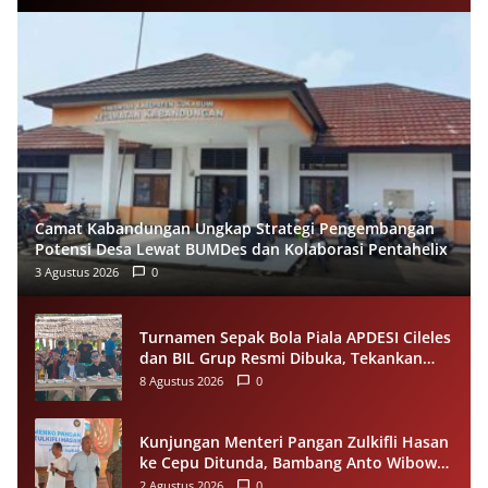
Camat Kabandungan Ungkap Strategi Pengembangan
Potensi Desa Lewat BUMDes dan Kolaborasi Pentahelix
3 Agustus 2026
0
Turnamen Sepak Bola Piala APDESI Cileles
dan BIL Grup Resmi Dibuka, Tekankan
Sportivitas
8 Agustus 2026
0
Kunjungan Menteri Pangan Zulkifli Hasan
ke Cepu Ditunda, Bambang Anto Wibowo
Tetap Salurkan Bantuan kepada Warga
2 Agustus 2026
0