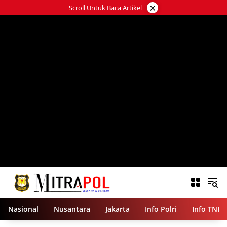
Langsung
×
Scroll Untuk Baca Artikel
ke
konten
Nasional
Nusantara
Jakarta
Info Polri
Info TNI