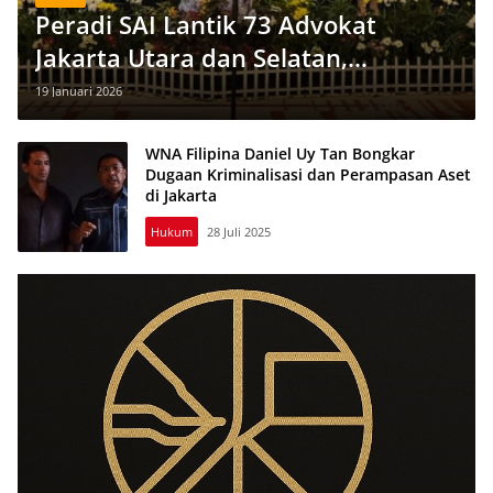
Peradi SAI Lantik 73 Advokat
Jakarta Utara dan Selatan,
Tegaskan Etika dan Integritas
19 Januari 2026
Profesi
WNA Filipina Daniel Uy Tan Bongkar
Dugaan Kriminalisasi dan Perampasan Aset
di Jakarta
Hukum
28 Juli 2025