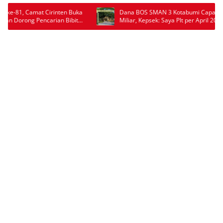
Dana BOS SMAN 3 Kotabumi Capai Rp6,8
Wabup Pes
Miliar, Kepsek: Saya Plt per April 2026
Dorong 40
Adaptif dan