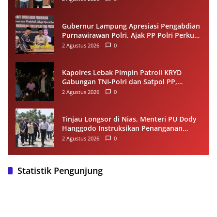
Gubernur Lampung Apresiasi Pengabdian
Purnawirawan Polri, Ajak PP Polri Perkuat
Stabilitas dan Dukung Pembangunan
2 Agustus 2026
0
Daerah
Kapolres Lebak Pimpin Patroli KRYD
Gabungan TNI-Polri dan Satpol PP,
Antisipasi Curanmor hingga Balap Liar
2 Agustus 2026
0
Tinjau Longsor di Nias, Menteri PU Dody
Hanggodo Instruksikan Penanganan
Komprehensif agar Kerusakan Tak
2 Agustus 2026
0
Berulang
Statistik Pengunjung