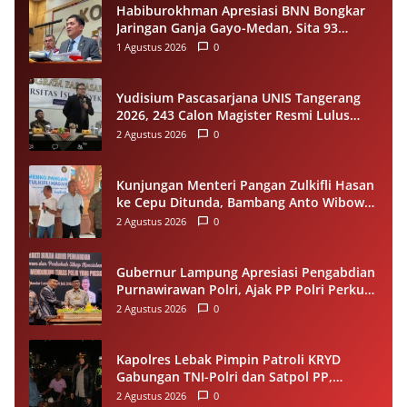
Habiburokhman Apresiasi BNN Bongkar
Jaringan Ganja Gayo-Medan, Sita 93
Kilogram di Sumut
1 Agustus 2026
0
Yudisium Pascasarjana UNIS Tangerang
2026, 243 Calon Magister Resmi Lulus
Siap Diwisuda Oktober
2 Agustus 2026
0
Kunjungan Menteri Pangan Zulkifli Hasan
ke Cepu Ditunda, Bambang Anto Wibowo
Tetap Salurkan Bantuan kepada Warga
2 Agustus 2026
0
Gubernur Lampung Apresiasi Pengabdian
Purnawirawan Polri, Ajak PP Polri Perkuat
Stabilitas dan Dukung Pembangunan
2 Agustus 2026
0
Daerah
Kapolres Lebak Pimpin Patroli KRYD
Gabungan TNI-Polri dan Satpol PP,
Antisipasi Curanmor hingga Balap Liar
2 Agustus 2026
0