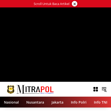
Langsung
×
Scroll Untuk Baca Artikel
ke
konten
Nasional
Nusantara
Jakarta
Info Polri
Info TNI