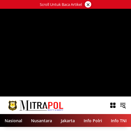
Langsung
×
Scroll Untuk Baca Artikel
ke
konten
Nasional
Nusantara
Jakarta
Info Polri
Info TNI