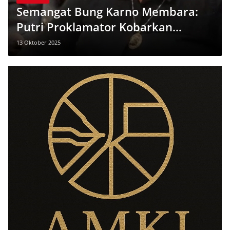
Semangat Bung Karno Membara:
Putri Proklamator Kobarkan
Gerakan Portal XIII dari Lampung
13 Oktober 2025
Timur