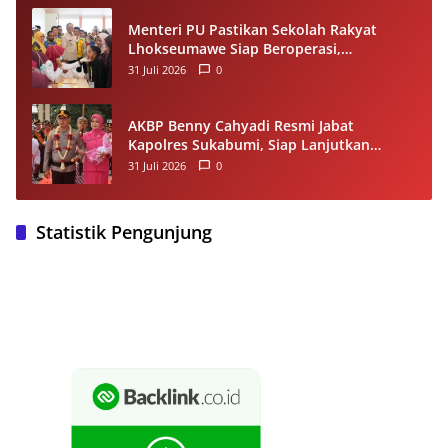
Menteri PU Pastikan Sekolah Rakyat
Lhokseumawe Siap Beroperasi,
Dilengkapi Asrama hingga Laptop Gratis
31 Juli 2026
0
AKBP Benny Cahyadi Resmi Jabat
Kapolres Sukabumi, Siap Lanjutkan
Program dan Perkuat Pelayanan
31 Juli 2026
0
Masyarakat
Statistik Pengunjung