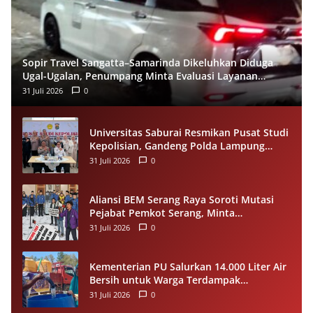
Sopir Travel Sangatta–Samarinda Dikeluhkan Diduga
Ugal-Ugalan, Penumpang Minta Evaluasi Layanan
Almeera
31 Juli 2026
0
Universitas Saburai Resmikan Pusat Studi
Kepolisian, Gandeng Polda Lampung
Perkuat Riset dan Pelayanan Publik
31 Juli 2026
0
Aliansi BEM Serang Raya Soroti Mutasi
Pejabat Pemkot Serang, Minta
Penempatan Jabatan Berbasis
31 Juli 2026
0
Kompetensi
Kementerian PU Salurkan 14.000 Liter Air
Bersih untuk Warga Terdampak
Kekeringan di Seram Bagian Timur
31 Juli 2026
0