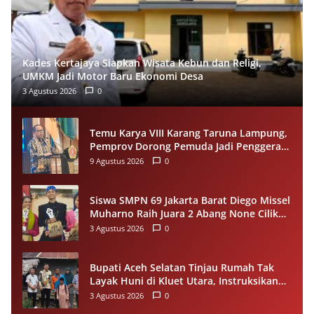
Kades Kertajaya Siapkan Wisata Kebun dan Religi,
UMKM Jadi Motor Baru Ekonomi Desa
3 Agustus 2026
0
Temu Karya VIII Karang Taruna Lampung,
Pemprov Dorong Pemuda Jadi Penggerak
Ekonomi Desa
9 Agustus 2026
0
Siswa SMPN 69 Jakarta Barat Diego Missel
Muharno Raih Juara 2 Abang None Cilik
dan Remaja Kencur 2026
3 Agustus 2026
0
Bupati Aceh Selatan Tinjau Rumah Tak
Layak Huni di Kluet Utara, Instruksikan
Masuk Program Bantuan Rumah 2027
3 Agustus 2026
0