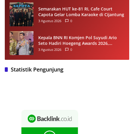
Semarakan HUT ke-81 RI, Cafe Court
Capota Gelar Lomba Karaoke di Cijantung
3 Agustus 2026
0
Kepala BNN RI Komjen Pol Suyudi Ario
Seto Hadiri Hoegeng Awards 2026,
Tegaskan Komitmen Perkuat Sinergi
3 Agustus 2026
0
dengan Polri
Statistik Pengunjung