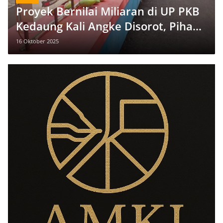
Proyek Bernilai Miliaran di UP PKB
Kedaung Kali Angke Disorot, Pihak
Pengelola Tegaskan Sesuai
16 Oktober 2025
Prosedur Resmi