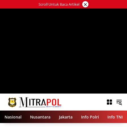
Langsung
×
Scroll Untuk Baca Artikel
ke
konten
Nasional
Nusantara
Jakarta
Info Polri
Info TNI