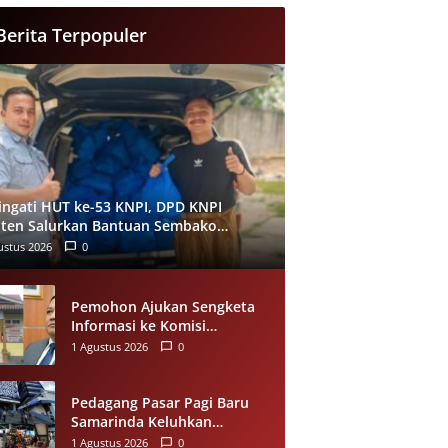
Berita Terpopuler
ingati HUT ke-53 KNPI, DPD KNPI
ten Salurkan Bantuan Sembako
alui Pemuda Berdampak
ustus 2026
0
Pemohon Ajukan Sengketa
Informasi ke Komisi
Informasi Riau, Soroti
1 Agustus 2026
0
Dugaan Tidak Ditanggapinya
Permohonan ke PPID
Pelalawan
Pedagang Pasar Pagi Baru
Samarinda Keluhkan
Penataan, Omzet Menurun;
1 Agustus 2026
0