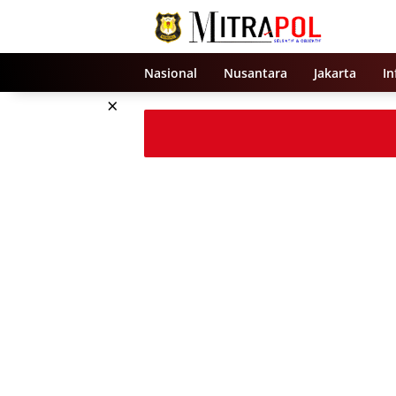
Langsung
ke
konten
Nasional
Nusantara
Jakarta
In
×