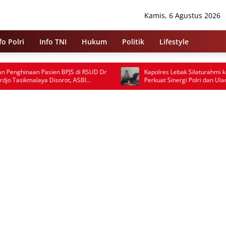
Kamis, 6 Agustus 2026
fo Polri
Info TNI
Hukum
Politik
Lifestyle
JS di RSUD Dr
Kapolres Lebak Silaturahmi ke Ketua MUI,
, ASBI
Perkuat Sinergi Polri dan Ulama Jaga
ka Pelayanan
Kamtibmas