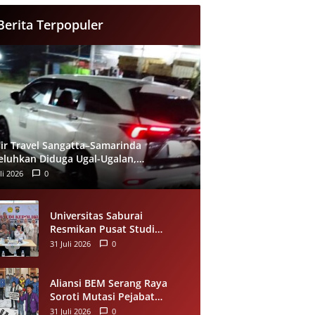
Berita Terpopuler
ir Travel Sangatta–Samarinda
eluhkan Diduga Ugal-Ugalan,
umpang Minta Evaluasi Layanan
li 2026
0
eera
Universitas Saburai
Resmikan Pusat Studi
Kepolisian, Gandeng Polda
31 Juli 2026
0
Lampung Perkuat Riset dan
Pelayanan Publik
Aliansi BEM Serang Raya
Soroti Mutasi Pejabat
Pemkot Serang, Minta
31 Juli 2026
0