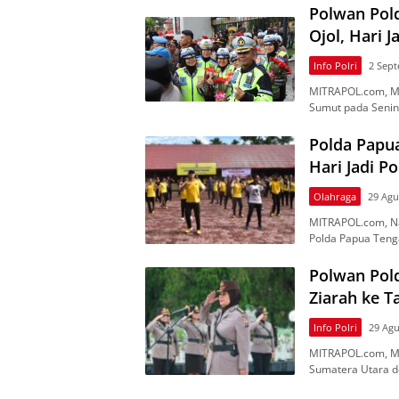
Polwan Pold
Ojol, Hari 
Info Polri
2 Sep
MITRAPOL.com, Mе
Sumut раdа Sеnіn 
Polda Papu
Hari Jadi P
Olahraga
29 Agu
MITRAPOL.соm, Nab
Pоldа Papua Tеng
Polwan Pold
Ziarah ke 
Info Polri
29 Agu
MITRAPOL.соm, Med
Sumаtеrа Utаrа 