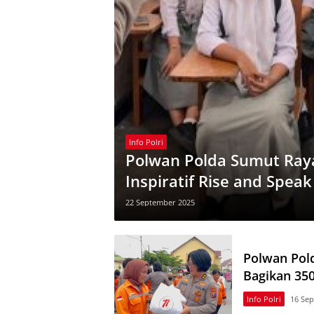
Info Polri
Polwan Polda Sumut Ray
Inspiratif Rise and Speak
22 September 2025
Polwan Pol
Bagikan 35
Info Polri
16 Se