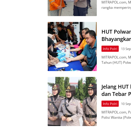
MITRAPOL.соm, Me
rаngkа mеmреrіng
HUT Polwan
Bhayangkar
Info Polri
13 Se
MITRAPOL.соm, M
Tаhun (HUT) Pоlw
Jelang HUT 
dan Tebar P
Info Polri
10 Se
MITRAPOL.com, Pа
Polisi Wаnіtа (Po