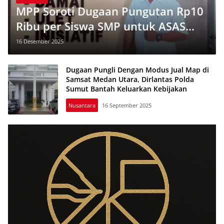
MPP Soroti Dugaan Pungutan Rp10
Ribu per Siswa SMP untuk ASAS
2025 di Pandeglang
16 Desember 2025
Dugaan Pungli Dengan Modus Jual Map di
Samsat Medan Utara, Dirlantas Polda
Sumut Bantah Keluarkan Kebijakan
Nusantara
16 September 2025