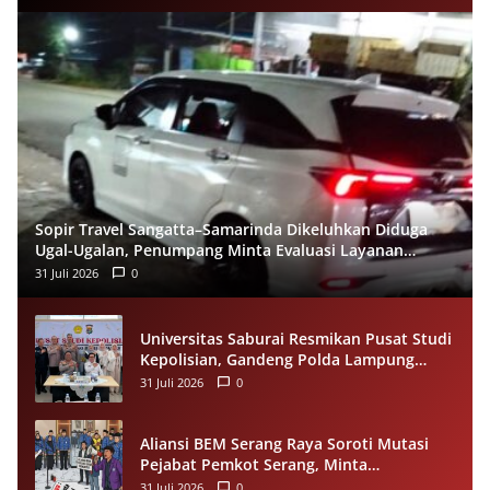
Sopir Travel Sangatta–Samarinda Dikeluhkan Diduga
Ugal-Ugalan, Penumpang Minta Evaluasi Layanan
Almeera
31 Juli 2026
0
Universitas Saburai Resmikan Pusat Studi
Kepolisian, Gandeng Polda Lampung
Perkuat Riset dan Pelayanan Publik
31 Juli 2026
0
Aliansi BEM Serang Raya Soroti Mutasi
Pejabat Pemkot Serang, Minta
Penempatan Jabatan Berbasis
31 Juli 2026
0