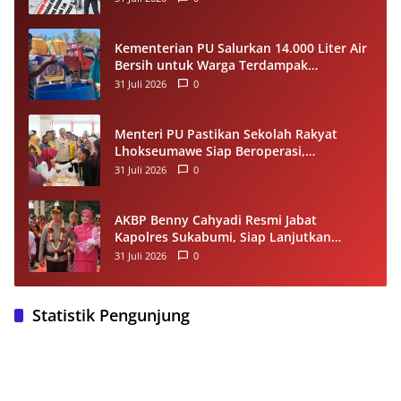
Kompetensi
Kementerian PU Salurkan 14.000 Liter Air
Bersih untuk Warga Terdampak
Kekeringan di Seram Bagian Timur
31 Juli 2026
0
Menteri PU Pastikan Sekolah Rakyat
Lhokseumawe Siap Beroperasi,
Dilengkapi Asrama hingga Laptop Gratis
31 Juli 2026
0
AKBP Benny Cahyadi Resmi Jabat
Kapolres Sukabumi, Siap Lanjutkan
Program dan Perkuat Pelayanan
31 Juli 2026
0
Masyarakat
Statistik Pengunjung