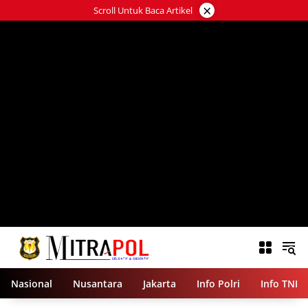
Langsung
×
Scroll Untuk Baca Artikel
ke
konten
Nasional
Nusantara
Jakarta
Info Polri
Info TNI