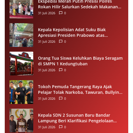
Ekspedisi Merah Putih Presisi Polres
Rokan Hilir Salurkan Sedekah Makanan
untuk Anak Yatim di Panipahan
31 Juli 2026
0
Kepala Kepolisian Adat Suku Biak
Apresiasi Presiden Prabowo atas
Renovasi Rumah Singgah Pasar Boswesen
31 Juli 2026
0
Sorong
Orang Tua Siswa Keluhkan Biaya Seragam
di SMPN 1 Kedungtuban
31 Juli 2026
0
Tokoh Pemuda Tangerang Raya Ajak
Pelajar Tolak Narkoba, Tawuran, Bullying
dan Miras
31 Juli 2026
0
Kepala SDN 2 Susunan Baru Bandar
Lampung Beri Klarifikasi Pengelolaan
Dana BOS, Tegaskan Sesuai Juknis
31 Juli 2026
0