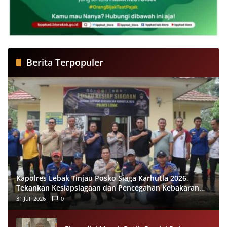
Berita Terpopuler
Kapolres Lebak Tinjau Posko Siaga Karhutla 2026,
Tekankan Kesiapsiagaan dan Pencegahan Kebakaran
Hutan
31 Juli 2026
0