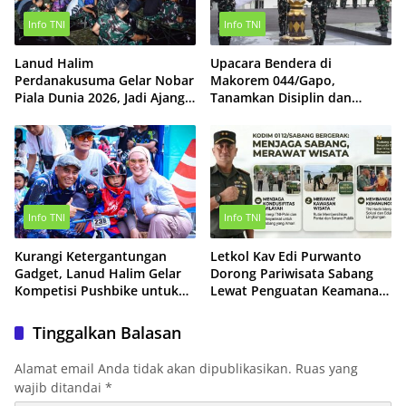
Info TNI
Info TNI
Lanud Halim
Upacara Bendera di
Perdanakusuma Gelar Nobar
Makorem 044/Gapo,
Piala Dunia 2026, Jadi Ajang
Tanamkan Disiplin dan
Pererat Kebersamaan
Perkuat Jiwa Nasionalisme
Prajurit
Info TNI
Info TNI
Kurangi Ketergantungan
Letkol Kav Edi Purwanto
Gadget, Lanud Halim Gelar
Dorong Pariwisata Sabang
Kompetisi Pushbike untuk
Lewat Penguatan Keamanan
300 Anak
dan Pelestarian Lingkungan
Tinggalkan Balasan
Alamat email Anda tidak akan dipublikasikan.
Ruas yang
wajib ditandai
*