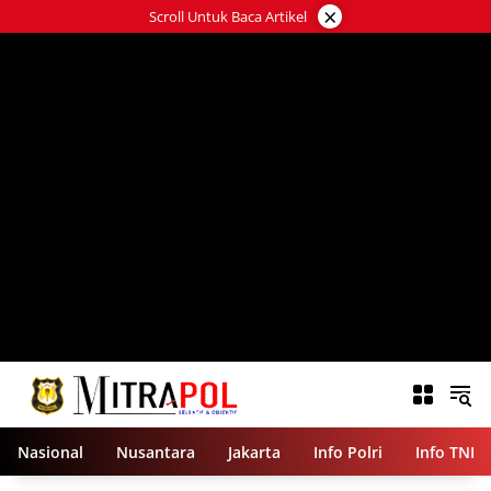
Langsung
×
Scroll Untuk Baca Artikel
ke
konten
Nasional
Nusantara
Jakarta
Info Polri
Info TNI