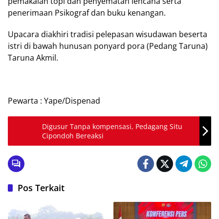
pemakaian topi dan penyematan lencana serta
penerimaan Psikograf dan buku kenangan.
Upacara diakhiri tradisi pelepasan wisudawan beserta
istri di bawah hunusan ponyard pora (Pedang Taruna)
Taruna Akmil.
Pewarta : Yape/Dispenad
Digusur Tanpa kompensasi, Pedagang Situ
Cipondoh Bereaksi
Pos Terkait