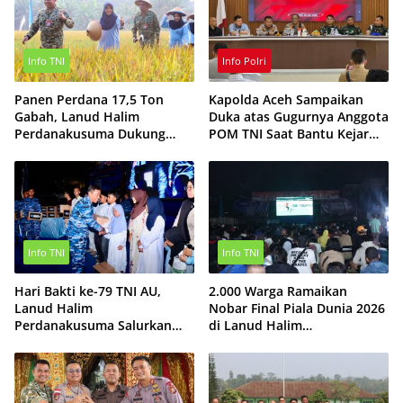
Info TNI
Info Polri
Panen Perdana 17,5 Ton
Kapolda Aceh Sampaikan
Gabah, Lanud Halim
Duka atas Gugurnya Anggota
Perdanakusuma Dukung
POM TNI Saat Bantu Kejar
Ketahanan Pangan Nasional
Terduga Bandar Narkoba
Info TNI
Info TNI
Hari Bakti ke-79 TNI AU,
2.000 Warga Ramaikan
Lanud Halim
Nobar Final Piala Dunia 2026
Perdanakusuma Salurkan
di Lanud Halim
Ratusan Paket Sembako
Perdanakusuma