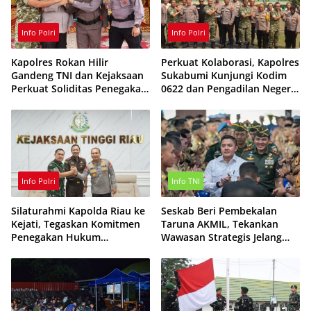
Info Polri
Info Polri
Kapolres Rokan Hilir
Perkuat Kolaborasi, Kapolres
Gandeng TNI dan Kejaksaan
Sukabumi Kunjungi Kodim
Perkuat Soliditas Penegakan
0622 dan Pengadilan Negeri
Hukum
Cibadak
Info Polri
Info TNI
Silaturahmi Kapolda Riau ke
Seskab Beri Pembekalan
Kejati, Tegaskan Komitmen
Taruna AKMIL, Tekankan
Penegakan Hukum
Wawasan Strategis Jelang
Profesional dan
Pelantikan Perwira TNI AD
Berintegritas