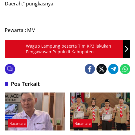
Daerah,” pungkasnya.
Pewarta : MM
Wagub Lampung beserta Tim KP3 lakukan
Pengawasan Pupuk di Kabupaten
Tulangbawang
Pos Terkait
Nusantara
Nusantara