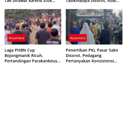
Tak Dirawat karena Stok
Tasikmalaya Disorot, ASBI
Obat Habis
Foundation Desak Evaluasi
Etika Pelayanan
Nusantara
Nusantara
Laga PHBN Cup
Penertiban PKL Pasar Sako
Bojongmanik Ricuh,
Disorot, Pedagang
Pertandingan Parakanbeusi
Pertanyakan Konsistensi
vs Feroci FC Sempat
Pengawasan dan Dugaan
Dihentikan
Pungutan