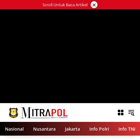
Langsung
×
Scroll Untuk Baca Artikel
ke
konten
Nasional
Nusantara
Jakarta
Info Polri
Info TNI