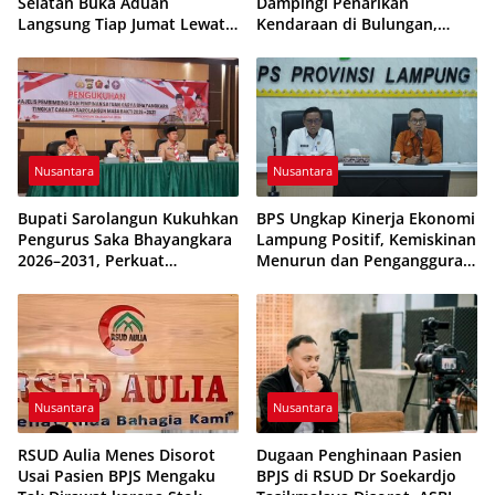
Selatan Buka Aduan
Dampingi Penarikan
Langsung Tiap Jumat Lewat
Kendaraan di Bulungan,
Program JUMALDI
Dikabarkan Telah Diproses
Nusantara
Nusantara
Bupati Sarolangun Kukuhkan
BPS Ungkap Kinerja Ekonomi
Pengurus Saka Bhayangkara
Lampung Positif, Kemiskinan
2026–2031, Perkuat
Menurun dan Pengangguran
Pembinaan Karakter
Terkendali
Generasi Muda
Nusantara
Nusantara
RSUD Aulia Menes Disorot
Dugaan Penghinaan Pasien
Usai Pasien BPJS Mengaku
BPJS di RSUD Dr Soekardjo