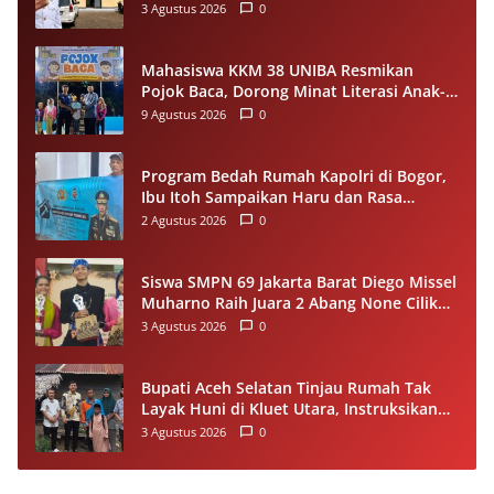
Ekonomi Desa
3 Agustus 2026
0
Mahasiswa KKM 38 UNIBA Resmikan
Pojok Baca, Dorong Minat Literasi Anak-
anak Warga Desa Mekarbaru
9 Agustus 2026
0
Program Bedah Rumah Kapolri di Bogor,
Ibu Itoh Sampaikan Haru dan Rasa
Syukur
2 Agustus 2026
0
Siswa SMPN 69 Jakarta Barat Diego Missel
Muharno Raih Juara 2 Abang None Cilik
dan Remaja Kencur 2026
3 Agustus 2026
0
Bupati Aceh Selatan Tinjau Rumah Tak
Layak Huni di Kluet Utara, Instruksikan
Masuk Program Bantuan Rumah 2027
3 Agustus 2026
0