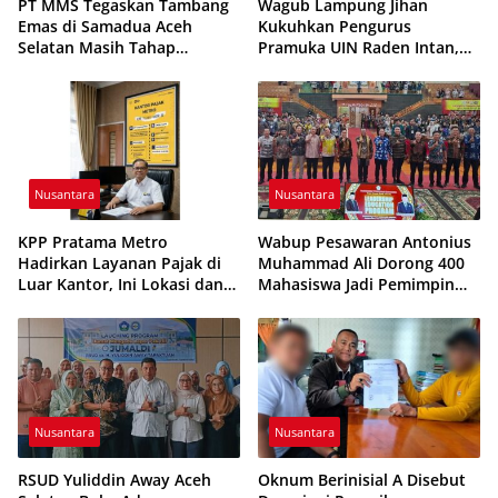
PT MMS Tegaskan Tambang
Wagub Lampung Jihan
Emas di Samadua Aceh
Kukuhkan Pengurus
Selatan Masih Tahap
Pramuka UIN Raden Intan,
Eksplorasi
Tekankan Penguatan
Karakter Generasi Muda
Nusantara
Nusantara
KPP Pratama Metro
Wabup Pesawaran Antonius
Hadirkan Layanan Pajak di
Muhammad Ali Dorong 400
Luar Kantor, Ini Lokasi dan
Mahasiswa Jadi Pemimpin
Jadwalnya
Adaptif dan Berintegritas
Nusantara
Nusantara
RSUD Yuliddin Away Aceh
Oknum Berinisial A Disebut