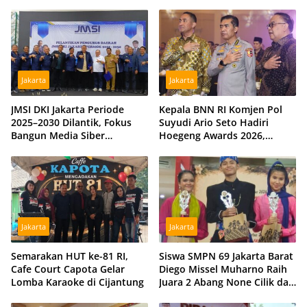
Kekeringan di Kubu Raya,
Barat Diminta Beri Klarifikasi
Tiga Hidran Umum
Disiagakan
Jakarta
Jakarta
JMSI DKI Jakarta Periode
Kepala BNN RI Komjen Pol
2025–2030 Dilantik, Fokus
Suyudi Ario Seto Hadiri
Bangun Media Siber
Hoegeng Awards 2026,
Profesional dan Independen
Tegaskan Komitmen Perkuat
Sinergi dengan Polri
Jakarta
Jakarta
Semarakan HUT ke-81 RI,
Siswa SMPN 69 Jakarta Barat
Cafe Court Capota Gelar
Diego Missel Muharno Raih
Lomba Karaoke di Cijantung
Juara 2 Abang None Cilik dan
Remaja Kencur 2026