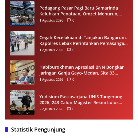
Pedagang Pasar Pagi Baru Samarinda
Keluhkan Penataan, Omzet Menurun;
Minta Pemkot Evaluasi Distribusi Ruko
1 Agustus 2026
0
dan Akses Pengunjung
Cegah Kecelakaan di Tanjakan Bangarum,
Kapolres Lebak Perintahkan Pemasangan
Rambu Lalu Lintas
1 Agustus 2026
0
Habiburokhman Apresiasi BNN Bongkar
Jaringan Ganja Gayo-Medan, Sita 93
Kilogram di Sumut
1 Agustus 2026
0
Yudisium Pascasarjana UNIS Tangerang
2026, 243 Calon Magister Resmi Lulus
Siap Diwisuda Oktober
2 Agustus 2026
0
Statistik Pengunjung