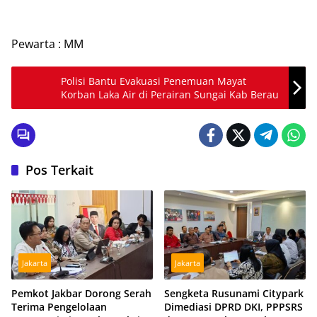
Pewarta : MM
Polisi Bantu Evakuasi Penemuan Mayat
Korban Laka Air di Perairan Sungai Kab Berau
Pos Terkait
Jakarta
Jakarta
Pemkot Jakbar Dorong Serah
Sengketa Rusunami Citypark
Terima Pengelolaan
Dimediasi DPRD DKI, PPPSRS