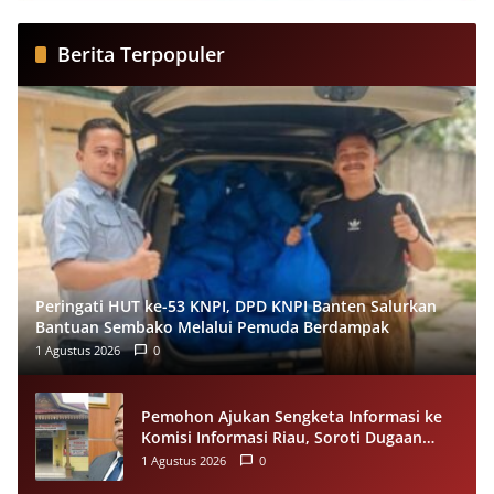
Berita Terpopuler
Peringati HUT ke-53 KNPI, DPD KNPI Banten Salurkan
Bantuan Sembako Melalui Pemuda Berdampak
1 Agustus 2026
0
Pemohon Ajukan Sengketa Informasi ke
Komisi Informasi Riau, Soroti Dugaan
Tidak Ditanggapinya Permohonan ke
1 Agustus 2026
0
PPID Pelalawan