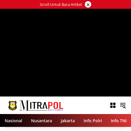
Langsung
×
Scroll Untuk Baca Artikel
ke
konten
Nasional
Nusantara
Jakarta
Info Polri
Info TNI