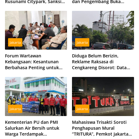
Rusunami Citypark, Sanksi
dan Pengembang Buka
Jadi Opsi Jika Sengketa
Peluang Damai
Berlarut
Jakarta
Jakarta
Forum Wartawan
Diduga Belum Berizin,
Kebangsaan: Kesantunan
Reklame Raksasa di
Berbahasa Penting untuk
Cengkareng Disorot: Data
Menjaga Persatuan Bangsa
DPMPTSP dan Satpol PP
Berbeda
Jakarta
Jakarta
Kementerian PU dan PMI
Mahasiswa Trisakti Soroti
Salurkan Air Bersih untuk
Penghapusan Mural
Warga Terdampak
“TRITURA”, Pemkot Jakarta