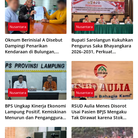
Nusantara
Nusantara
Oknum Berinisial A Disebut
Bupati Sarolangun Kukuhkan
Dampingi Penarikan
Pengurus Saka Bhayangkara
Kendaraan di Bulungan,
2026–2031, Perkuat
Dikabarkan Telah Diproses
Pembinaan Karakter
Generasi Muda
Nusantara
Nusantara
BPS Ungkap Kinerja Ekonomi
RSUD Aulia Menes Disorot
Lampung Positif, Kemiskinan
Usai Pasien BPJS Mengaku
Menurun dan Pengangguran
Tak Dirawat karena Stok
Terkendali
Obat Habis