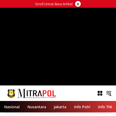
Langsung
×
Scroll Untuk Baca Artikel
ke
konten
Nasional
Nusantara
Jakarta
Info Polri
Info TNI