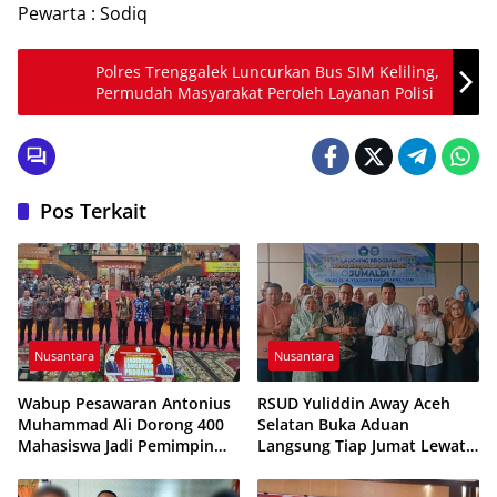
Pewarta : Sodiq
Polres Trenggalek Luncurkan Bus SIM Keliling,
Permudah Masyarakat Peroleh Layanan Polisi
Pos Terkait
Nusantara
Nusantara
Wabup Pesawaran Antonius
RSUD Yuliddin Away Aceh
Muhammad Ali Dorong 400
Selatan Buka Aduan
Mahasiswa Jadi Pemimpin
Langsung Tiap Jumat Lewat
Adaptif dan Berintegritas
Program JUMALDI