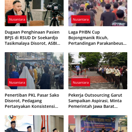
Nusantara
Nusantara
Dugaan Penghinaan Pasien
Laga PHBN Cup
BPJS di RSUD Dr Soekardjo
Bojongmanik Ricuh,
Tasikmalaya Disorot, ASBI
Pertandingan Parakanbeusi
Foundation Desak Evaluasi
vs Feroci FC Sempat
Etika Pelayanan
Dihentikan
Nusantara
Nusantara
Penertiban PKL Pasar Sako
Pekerja Outsourcing Garut
Disorot, Pedagang
Sampaikan Aspirasi, Minta
Pertanyakan Konsistensi
Pemerintah Jawa Barat
Pengawasan dan Dugaan
Evaluasi Sistem Kerja
Pungutan