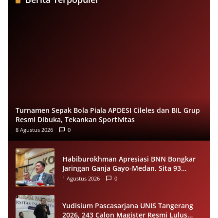
Turnamen Sepak Bola Piala APDESI Cileles dan BIL Grup
Resmi Dibuka, Tekankan Sportivitas
8 Agustus 2026
0
Habiburokhman Apresiasi BNN Bongkar
Jaringan Ganja Gayo-Medan, Sita 93
Kilogram di Sumut
1 Agustus 2026
0
Yudisium Pascasarjana UNIS Tangerang
2026, 243 Calon Magister Resmi Lulus