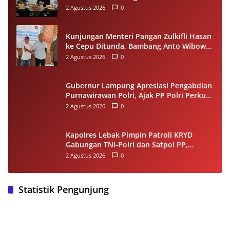
Siap Diwisuda Oktober
2 Agustus 2026
0
Kunjungan Menteri Pangan Zulkifli Hasan
ke Cepu Ditunda, Bambang Anto Wibowo
Tetap Salurkan Bantuan kepada Warga
2 Agustus 2026
0
Gubernur Lampung Apresiasi Pengabdian
Purnawirawan Polri, Ajak PP Polri Perkuat
Stabilitas dan Dukung Pembangunan
2 Agustus 2026
0
Daerah
Kapolres Lebak Pimpin Patroli KRYD
Gabungan TNI-Polri dan Satpol PP,
Antisipasi Curanmor hingga Balap Liar
2 Agustus 2026
0
Statistik Pengunjung