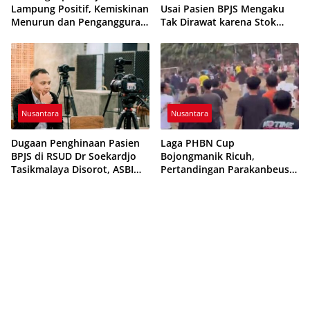
Lampung Positif, Kemiskinan
Usai Pasien BPJS Mengaku
Menurun dan Pengangguran
Tak Dirawat karena Stok
Terkendali
Obat Habis
Nusantara
Nusantara
Dugaan Penghinaan Pasien
Laga PHBN Cup
BPJS di RSUD Dr Soekardjo
Bojongmanik Ricuh,
Tasikmalaya Disorot, ASBI
Pertandingan Parakanbeusi
Foundation Desak Evaluasi
vs Feroci FC Sempat
Etika Pelayanan
Dihentikan