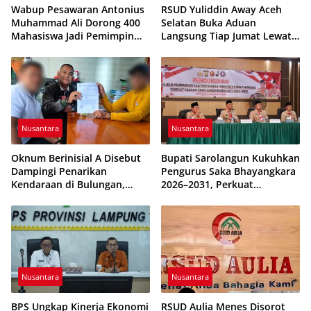
Wabup Pesawaran Antonius
RSUD Yuliddin Away Aceh
Muhammad Ali Dorong 400
Selatan Buka Aduan
Mahasiswa Jadi Pemimpin
Langsung Tiap Jumat Lewat
Adaptif dan Berintegritas
Program JUMALDI
Nusantara
Nusantara
Oknum Berinisial A Disebut
Bupati Sarolangun Kukuhkan
Dampingi Penarikan
Pengurus Saka Bhayangkara
Kendaraan di Bulungan,
2026–2031, Perkuat
Dikabarkan Telah Diproses
Pembinaan Karakter
Generasi Muda
Nusantara
Nusantara
BPS Ungkap Kinerja Ekonomi
RSUD Aulia Menes Disorot