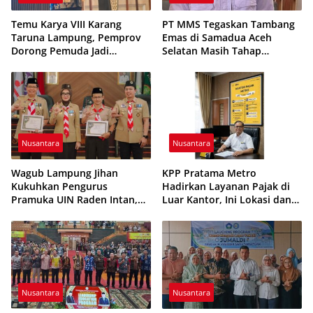
Temu Karya VIII Karang
PT MMS Tegaskan Tambang
Taruna Lampung, Pemprov
Emas di Samadua Aceh
Dorong Pemuda Jadi
Selatan Masih Tahap
Penggerak Ekonomi Desa
Eksplorasi
Nusantara
Nusantara
Wagub Lampung Jihan
KPP Pratama Metro
Kukuhkan Pengurus
Hadirkan Layanan Pajak di
Pramuka UIN Raden Intan,
Luar Kantor, Ini Lokasi dan
Tekankan Penguatan
Jadwalnya
Karakter Generasi Muda
Nusantara
Nusantara