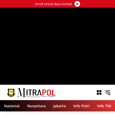
Langsung
×
Scroll Untuk Baca Artikel
ke
konten
Nasional
Nusantara
Jakarta
Info Polri
Info TNI