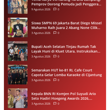
Pemprov Dorong Pemuda Jadi Penggerak
Ekonomi Desa
9 Agustus 2026
0
Siswa SMPN 69 Jakarta Barat Diego Missel
Muharno Raih Juara 2 Abang None Cilik
dan Remaja Kencur 2026
3 Agustus 2026
0
Bupati Aceh Selatan Tinjau Rumah Tak
Layak Huni di Kluet Utara, Instruksikan
Masuk Program Bantuan Rumah 2027
3 Agustus 2026
0
Semarakan HUT ke-81 RI, Cafe Court
Capota Gelar Lomba Karaoke di Cijantung
3 Agustus 2026
0
Kepala BNN RI Komjen Pol Suyudi Ario
Seto Hadiri Hoegeng Awards 2026,
Tegaskan Komitmen Perkuat Sinergi
3 Agustus 2026
0
dengan Polri