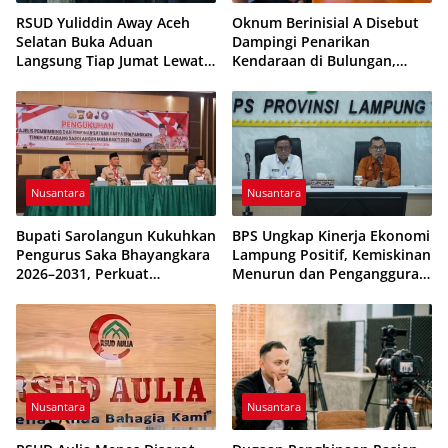
RSUD Yuliddin Away Aceh
Oknum Berinisial A Disebut
Selatan Buka Aduan
Dampingi Penarikan
Langsung Tiap Jumat Lewat
Kendaraan di Bulungan,
Program JUMALDI
Dikabarkan Telah Diproses
Nusantara
Nusantara
Bupati Sarolangun Kukuhkan
BPS Ungkap Kinerja Ekonomi
Pengurus Saka Bhayangkara
Lampung Positif, Kemiskinan
2026–2031, Perkuat
Menurun dan Pengangguran
Pembinaan Karakter
Terkendali
Generasi Muda
Nusantara
Nusantara