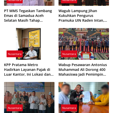
PT MMS Tegaskan Tambang
Wagub Lampung Jihan
Emas di Samadua Aceh
Kukuhkan Pengurus
Selatan Masih Tahap
Pramuka UIN Raden Intan,
Eksplorasi
Tekankan Penguatan
Karakter Generasi Muda
Nusantara
Nusantara
KPP Pratama Metro
Wabup Pesawaran Antonius
Hadirkan Layanan Pajak di
Muhammad Ali Dorong 400
Luar Kantor, Ini Lokasi dan
Mahasiswa Jadi Pemimpin
Jadwalnya
Adaptif dan Berintegritas
Nusantara
Nusantara