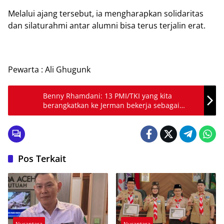
Melalui ajang tersebut, ia mengharapkan solidaritas
dan silaturahmi antar alumni bisa terus terjalin erat.
Pewarta : Ali Ghugunk
Benny Rhamdani: 13 PMI/TKI yang kita
berangkatkan ke Jerman bekerja sebagai
Perawat
Pos Terkait
Nusantara
Nusantara