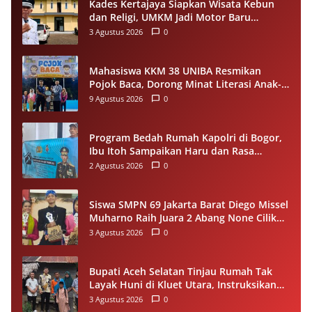
Kades Kertajaya Siapkan Wisata Kebun
dan Religi, UMKM Jadi Motor Baru
Ekonomi Desa
3 Agustus 2026
0
Mahasiswa KKM 38 UNIBA Resmikan
Pojok Baca, Dorong Minat Literasi Anak-
anak Warga Desa Mekarbaru
9 Agustus 2026
0
Program Bedah Rumah Kapolri di Bogor,
Ibu Itoh Sampaikan Haru dan Rasa
Syukur
2 Agustus 2026
0
Siswa SMPN 69 Jakarta Barat Diego Missel
Muharno Raih Juara 2 Abang None Cilik
dan Remaja Kencur 2026
3 Agustus 2026
0
Bupati Aceh Selatan Tinjau Rumah Tak
Layak Huni di Kluet Utara, Instruksikan
Masuk Program Bantuan Rumah 2027
3 Agustus 2026
0