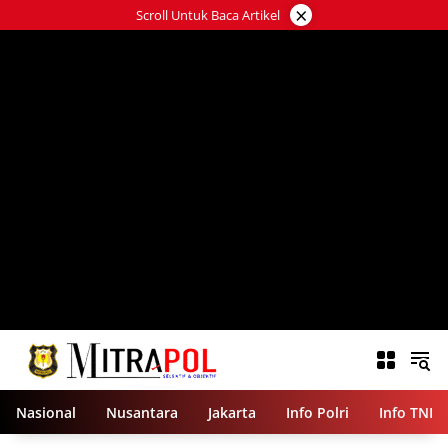
Langsung
×
Scroll Untuk Baca Artikel
ke
konten
Nasional
Nusantara
Jakarta
Info Polri
Info TNI