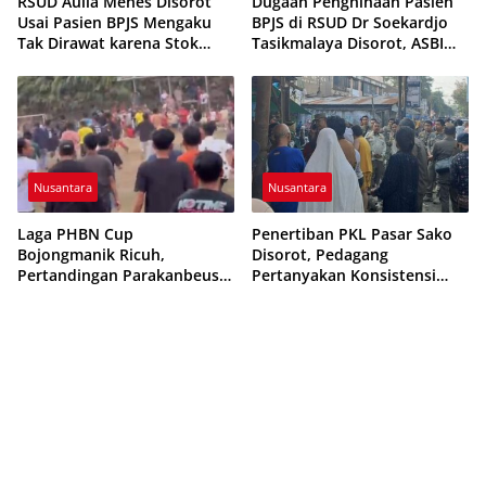
RSUD Aulia Menes Disorot
Dugaan Penghinaan Pasien
Usai Pasien BPJS Mengaku
BPJS di RSUD Dr Soekardjo
Tak Dirawat karena Stok
Tasikmalaya Disorot, ASBI
Obat Habis
Foundation Desak Evaluasi
Etika Pelayanan
Nusantara
Nusantara
Laga PHBN Cup
Penertiban PKL Pasar Sako
Bojongmanik Ricuh,
Disorot, Pedagang
Pertandingan Parakanbeusi
Pertanyakan Konsistensi
vs Feroci FC Sempat
Pengawasan dan Dugaan
Dihentikan
Pungutan