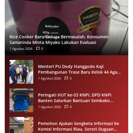
Rice Cooker Baru Diduga Bermasalah, Konsumen
Samarinda Minta Miyako Lakukan Evaluasi
1 Agustus 2026
0
Menteri PU Dody Hanggodo Kaji
Pembangunan Trase Baru Kelok 44 Agam
Usai Longsor, Utamakan Keselamatan
1 Agustus 2026
0
Pengguna Jalan
Peringati HUT ke-53 KNPI, DPD KNPI
Banten Salurkan Bantuan Sembako
Melalui Pemuda Berdampak
1 Agustus 2026
0
Pemohon Ajukan Sengketa Informasi ke
Komisi Informasi Riau, Soroti Dugaan