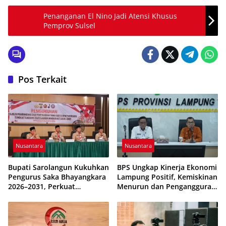
Penanganan El Nino Jadi Atensi Khusus
Pemprov Sulsel
Pos Terkait
Nusantara
Nusantara
Bupati Sarolangun Kukuhkan
BPS Ungkap Kinerja Ekonomi
Pengurus Saka Bhayangkara
Lampung Positif, Kemiskinan
2026–2031, Perkuat
Menurun dan Pengangguran
Pembinaan Karakter
Terkendali
Generasi Muda