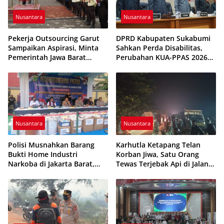
Nusantara
Nusantara
Pekerja Outsourcing Garut
DPRD Kabupaten Sukabumi
Sampaikan Aspirasi, Minta
Sahkan Perda Disabilitas,
Pemerintah Jawa Barat
Perubahan KUA-PPAS 2026
Evaluasi Sistem Kerja
Resmi Disepakati
Nusantara
Nusantara
Polisi Musnahkan Barang
Karhutla Ketapang Telan
Bukti Home Industri
Korban Jiwa, Satu Orang
Narkoba di Jakarta Barat,
Tewas Terjebak Api di Jalan
308 Ribu Pil Zenith Gagal
Pelang–Kepuluk
Beredar