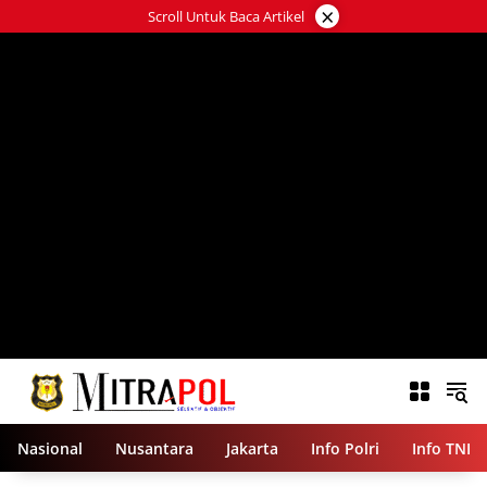
Langsung
×
Scroll Untuk Baca Artikel
ke
konten
Nasional
Nusantara
Jakarta
Info Polri
Info TNI