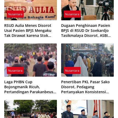
Nusantara
Nusantara
RSUD Aulia Menes Disorot
Dugaan Penghinaan Pasien
Usai Pasien BPJS Mengaku
BPJS di RSUD Dr Soekardjo
Tak Dirawat karena Stok
Tasikmalaya Disorot, ASBI
Obat Habis
Foundation Desak Evaluasi
Etika Pelayanan
Nusantara
Nusantara
Laga PHBN Cup
Penertiban PKL Pasar Sako
Bojongmanik Ricuh,
Disorot, Pedagang
Pertandingan Parakanbeusi
Pertanyakan Konsistensi
vs Feroci FC Sempat
Pengawasan dan Dugaan
Dihentikan
Pungutan