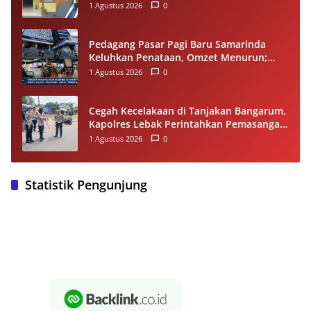
Tidak Ditanggapinya Permohonan ke
1 Agustus 2026
0
PPID Pelalawan
Pedagang Pasar Pagi Baru Samarinda
Keluhkan Penataan, Omzet Menurun;
Minta Pemkot Evaluasi Distribusi Ruko
1 Agustus 2026
0
dan Akses Pengunjung
Cegah Kecelakaan di Tanjakan Bangarum,
Kapolres Lebak Perintahkan Pemasangan
Rambu Lalu Lintas
1 Agustus 2026
0
Statistik Pengunjung