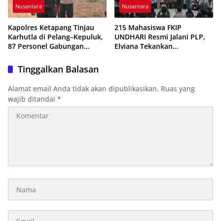
Nusantara
Nusantara
Kapolres Ketapang Tinjau
215 Mahasiswa FKIP
Karhutla di Pelang–Kepuluk,
UNDHARI Resmi Jalani PLP,
87 Personel Gabungan
Elviana Tekankan
Dikerahkan Padamkan Api
Kompetensi, Akhlak Mulia,
dan Profesionalisme Calon
Tinggalkan Balasan
Guru
Alamat email Anda tidak akan dipublikasikan.
Ruas yang
wajib ditandai
*