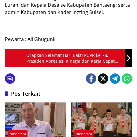
Lurah, dan Kepala Desa se Kabupaten Bantaeng; serta
admin Kabupaten dan Kader Inzting Sulsel.
Pewarta : Ali Ghugunk
Ucapkan Selamat Hari Bakti PUPR ke-78,
Presiden Apresiasi Kinerja dan Kerja Cepat
Kementerian PUPR
Pos Terkait
Nusantara
Nusantara