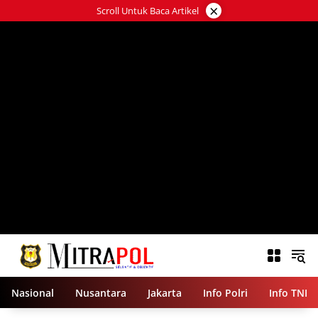
Langsung
×
Scroll Untuk Baca Artikel
ke
konten
Nasional
Nusantara
Jakarta
Info Polri
Info TNI