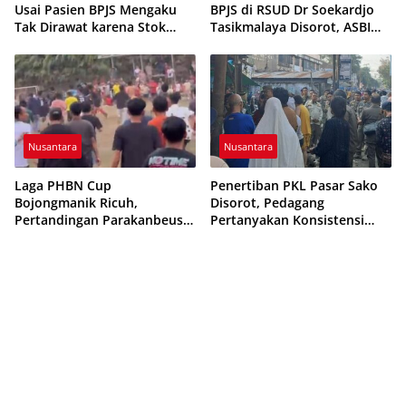
Usai Pasien BPJS Mengaku
BPJS di RSUD Dr Soekardjo
Tak Dirawat karena Stok
Tasikmalaya Disorot, ASBI
Obat Habis
Foundation Desak Evaluasi
Etika Pelayanan
Nusantara
Nusantara
Laga PHBN Cup
Penertiban PKL Pasar Sako
Bojongmanik Ricuh,
Disorot, Pedagang
Pertandingan Parakanbeusi
Pertanyakan Konsistensi
vs Feroci FC Sempat
Pengawasan dan Dugaan
Dihentikan
Pungutan