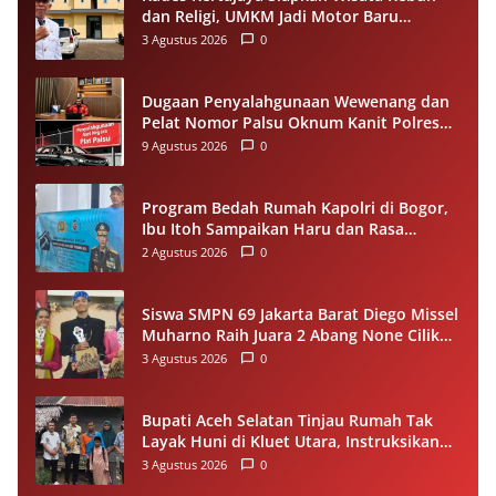
dan Religi, UMKM Jadi Motor Baru
Ekonomi Desa
3 Agustus 2026
0
Dugaan Penyalahgunaan Wewenang dan
Pelat Nomor Palsu Oknum Kanit Polres
Sabang Disorot, Propam Didesak
9 Agustus 2026
0
Transparan
Program Bedah Rumah Kapolri di Bogor,
Ibu Itoh Sampaikan Haru dan Rasa
Syukur
2 Agustus 2026
0
Siswa SMPN 69 Jakarta Barat Diego Missel
Muharno Raih Juara 2 Abang None Cilik
dan Remaja Kencur 2026
3 Agustus 2026
0
Bupati Aceh Selatan Tinjau Rumah Tak
Layak Huni di Kluet Utara, Instruksikan
Masuk Program Bantuan Rumah 2027
3 Agustus 2026
0