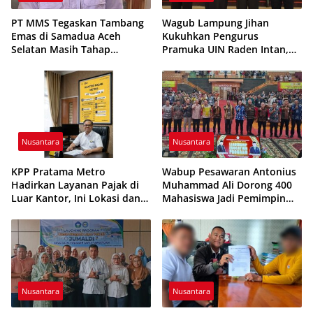
PT MMS Tegaskan Tambang
Wagub Lampung Jihan
Emas di Samadua Aceh
Kukuhkan Pengurus
Selatan Masih Tahap
Pramuka UIN Raden Intan,
Eksplorasi
Tekankan Penguatan
Karakter Generasi Muda
Nusantara
Nusantara
KPP Pratama Metro
Wabup Pesawaran Antonius
Hadirkan Layanan Pajak di
Muhammad Ali Dorong 400
Luar Kantor, Ini Lokasi dan
Mahasiswa Jadi Pemimpin
Jadwalnya
Adaptif dan Berintegritas
Nusantara
Nusantara