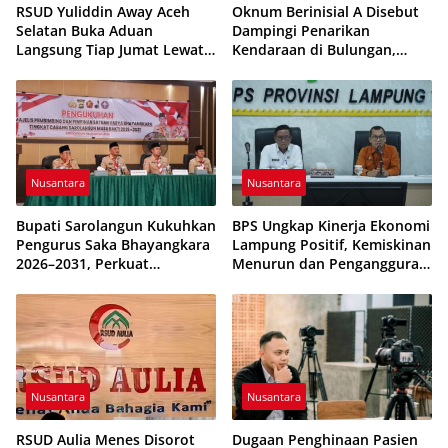
RSUD Yuliddin Away Aceh
Oknum Berinisial A Disebut
Selatan Buka Aduan
Dampingi Penarikan
Langsung Tiap Jumat Lewat
Kendaraan di Bulungan,
Program JUMALDI
Dikabarkan Telah Diproses
Nusantara
Nusantara
Bupati Sarolangun Kukuhkan
BPS Ungkap Kinerja Ekonomi
Pengurus Saka Bhayangkara
Lampung Positif, Kemiskinan
2026–2031, Perkuat
Menurun dan Pengangguran
Pembinaan Karakter
Terkendali
Generasi Muda
Nusantara
Nusantara
RSUD Aulia Menes Disorot
Dugaan Penghinaan Pasien