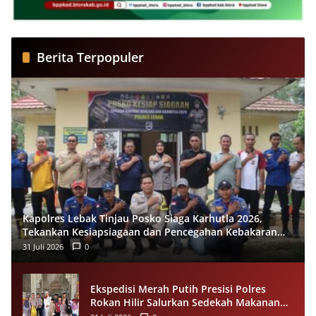
Berita Terpopuler
Kapolres Lebak Tinjau Posko Siaga Karhutla 2026,
Tekankan Kesiapsiagaan dan Pencegahan Kebakaran
Hutan
31 Juli 2026
0
Ekspedisi Merah Putih Presisi Polres
Rokan Hilir Salurkan Sedekah Makanan
untuk Anak Yatim di Panipahan