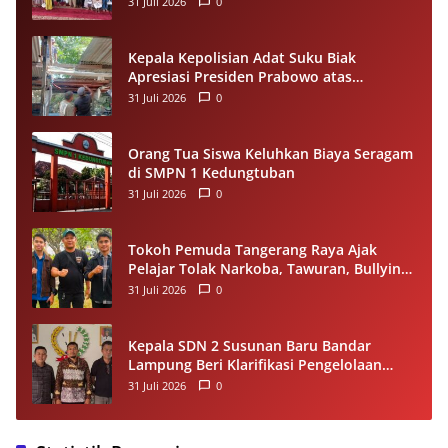
31 Juli 2026
0
Kepala Kepolisian Adat Suku Biak
Apresiasi Presiden Prabowo atas
Renovasi Rumah Singgah Pasar Boswesen
31 Juli 2026
0
Sorong
Orang Tua Siswa Keluhkan Biaya Seragam
di SMPN 1 Kedungtuban
31 Juli 2026
0
Tokoh Pemuda Tangerang Raya Ajak
Pelajar Tolak Narkoba, Tawuran, Bullying
dan Miras
31 Juli 2026
0
Kepala SDN 2 Susunan Baru Bandar
Lampung Beri Klarifikasi Pengelolaan
Dana BOS, Tegaskan Sesuai Juknis
31 Juli 2026
0