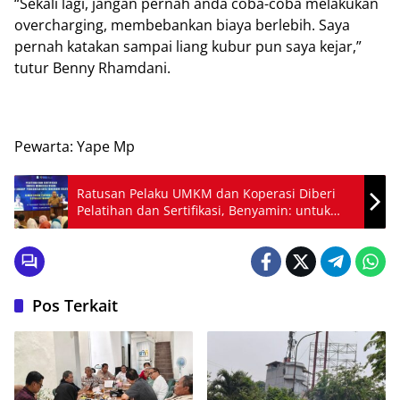
“Sekali lagi, jangan pernah anda coba-coba melakukan
overcharging, membebankan biaya berlebih. Saya
pernah katakan sampai liang kubur pun saya kejar,”
tutur Benny Rhamdani.
Pewarta: Yape Mp
Ratusan Pelaku UMKM dan Koperasi Diberi
Pelatihan dan Sertifikasi, Benyamin: untuk
Tingkatkan Kualitas
Pos Terkait