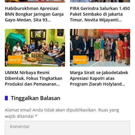
Habiburokhman Apresiasi
PIRA Gerindra Salurkan 1.450
BNN Bongkar Jaringan Ganja
Paket Sembako di Jakarta
Gayo-Medan, Sita 93
Timur, Novita Wijayanti
Kilogram di Sumut
Sebut Jalankan Arahan
Prabowo
Jakarta
Jakarta
UMKM Nirbaya Resmi
Marga Sirait se-Jabodetabek
Dibentuk, Fokus Tingkatkan
Apresiasi Kapolri atas
Produksi dan Pemasaran
Program Ziarah Holyland
Produk Anggota
untuk Istri Almarhum Arist
Merdeka Sirait
Tinggalkan Balasan
Alamat email Anda tidak akan dipublikasikan.
Ruas yang
wajib ditandai
*