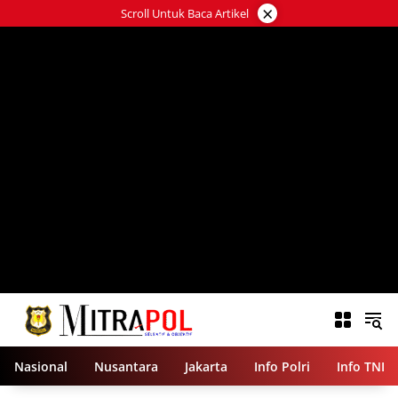
Langsung
×
Scroll Untuk Baca Artikel
ke
konten
Nasional
Nusantara
Jakarta
Info Polri
Info TNI