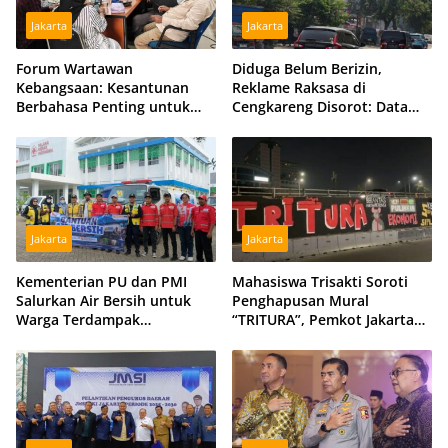
Jakarta
Jakarta
Forum Wartawan
Diduga Belum Berizin,
Kebangsaan: Kesantunan
Reklame Raksasa di
Berbahasa Penting untuk
Cengkareng Disorot: Data
Menjaga Persatuan Bangsa
DPMPTSP dan Satpol PP
Berbeda
Jakarta
Jakarta
Kementerian PU dan PMI
Mahasiswa Trisakti Soroti
Salurkan Air Bersih untuk
Penghapusan Mural
Warga Terdampak
“TRITURA”, Pemkot Jakarta
Kekeringan di Kubu Raya,
Barat Diminta Beri Klarifikasi
Tiga Hidran Umum
Disiagakan