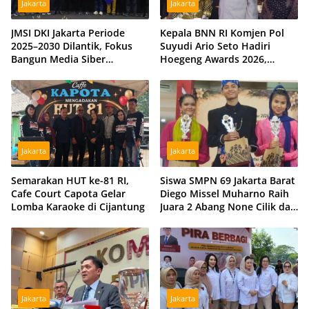
Jakarta
Jakarta
JMSI DKI Jakarta Periode
Kepala BNN RI Komjen Pol
2025–2030 Dilantik, Fokus
Suyudi Ario Seto Hadiri
Bangun Media Siber
Hoegeng Awards 2026,
Profesional dan Independen
Tegaskan Komitmen Perkuat
Sinergi dengan Polri
Jakarta
Jakarta
Semarakan HUT ke-81 RI,
Siswa SMPN 69 Jakarta Barat
Cafe Court Capota Gelar
Diego Missel Muharno Raih
Lomba Karaoke di Cijantung
Juara 2 Abang None Cilik dan
Remaja Kencur 2026
Jakarta
Jakarta