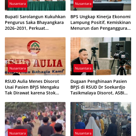
Nusantara
Nusantara
Bupati Sarolangun Kukuhkan
BPS Ungkap Kinerja Ekonomi
Pengurus Saka Bhayangkara
Lampung Positif, Kemiskinan
2026–2031, Perkuat
Menurun dan Pengangguran
Pembinaan Karakter
Terkendali
Generasi Muda
Nusantara
Nusantara
RSUD Aulia Menes Disorot
Dugaan Penghinaan Pasien
Usai Pasien BPJS Mengaku
BPJS di RSUD Dr Soekardjo
Tak Dirawat karena Stok
Tasikmalaya Disorot, ASBI
Obat Habis
Foundation Desak Evaluasi
Etika Pelayanan
Nusantara
Nusantara