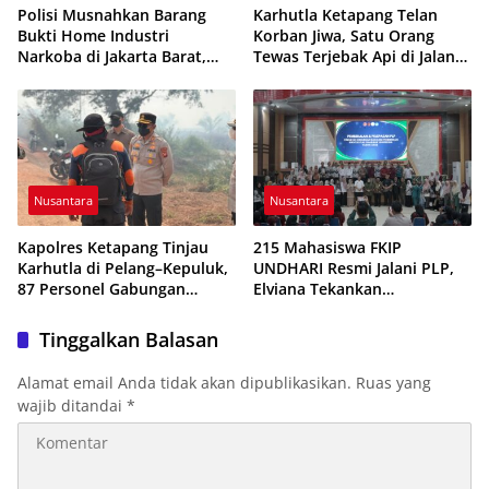
Polisi Musnahkan Barang
Karhutla Ketapang Telan
Bukti Home Industri
Korban Jiwa, Satu Orang
Narkoba di Jakarta Barat,
Tewas Terjebak Api di Jalan
308 Ribu Pil Zenith Gagal
Pelang–Kepuluk
Beredar
Nusantara
Nusantara
Kapolres Ketapang Tinjau
215 Mahasiswa FKIP
Karhutla di Pelang–Kepuluk,
UNDHARI Resmi Jalani PLP,
87 Personel Gabungan
Elviana Tekankan
Dikerahkan Padamkan Api
Kompetensi, Akhlak Mulia,
dan Profesionalisme Calon
Tinggalkan Balasan
Guru
Alamat email Anda tidak akan dipublikasikan.
Ruas yang
wajib ditandai
*