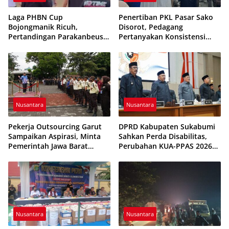
Laga PHBN Cup
Penertiban PKL Pasar Sako
Bojongmanik Ricuh,
Disorot, Pedagang
Pertandingan Parakanbeusi
Pertanyakan Konsistensi
vs Feroci FC Sempat
Pengawasan dan Dugaan
Dihentikan
Pungutan
Nusantara
Nusantara
Pekerja Outsourcing Garut
DPRD Kabupaten Sukabumi
Sampaikan Aspirasi, Minta
Sahkan Perda Disabilitas,
Pemerintah Jawa Barat
Perubahan KUA-PPAS 2026
Evaluasi Sistem Kerja
Resmi Disepakati
Nusantara
Nusantara