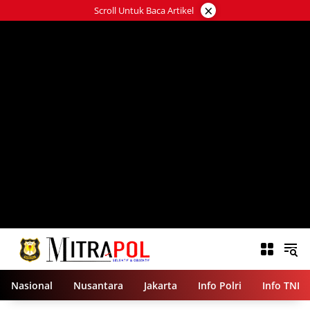
Langsung
×
Scroll Untuk Baca Artikel
ke
konten
Nasional
Nusantara
Jakarta
Info Polri
Info TNI