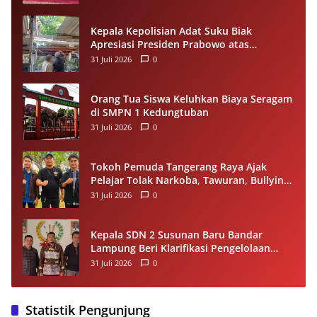
Kepala Kepolisian Adat Suku Biak
Apresiasi Presiden Prabowo atas
Renovasi Rumah Singgah Pasar Boswesen
31 Juli 2026
0
Sorong
Orang Tua Siswa Keluhkan Biaya Seragam
di SMPN 1 Kedungtuban
31 Juli 2026
0
Tokoh Pemuda Tangerang Raya Ajak
Pelajar Tolak Narkoba, Tawuran, Bullying
dan Miras
31 Juli 2026
0
Kepala SDN 2 Susunan Baru Bandar
Lampung Beri Klarifikasi Pengelolaan
Dana BOS, Tegaskan Sesuai Juknis
31 Juli 2026
0
Statistik Pengunjung