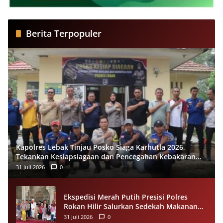
Berita Terpopuler
Kapolres Lebak Tinjau Posko Siaga Karhutla 2026,
Tekankan Kesiapsiagaan dan Pencegahan Kebakaran
Hutan
31 Juli 2026
0
Ekspedisi Merah Putih Presisi Polres
Rokan Hilir Salurkan Sedekah Makanan
untuk Anak Yatim di Panipahan
31 Juli 2026
0