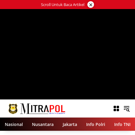
Langsung
×
Scroll Untuk Baca Artikel
ke
konten
Nasional
Nusantara
Jakarta
Info Polri
Info TNI