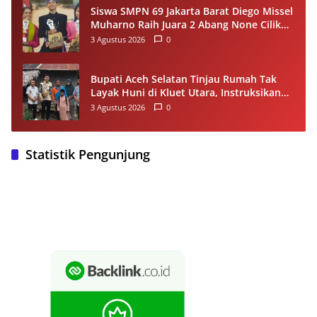
Siswa SMPN 69 Jakarta Barat Diego Missel
Muharno Raih Juara 2 Abang None Cilik
dan Remaja Kencur 2026
3 Agustus 2026
0
Bupati Aceh Selatan Tinjau Rumah Tak
Layak Huni di Kluet Utara, Instruksikan
Masuk Program Bantuan Rumah 2027
3 Agustus 2026
0
Statistik Pengunjung