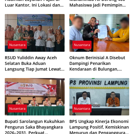
Luar Kantor, Ini Lokasi dan
Mahasiswa Jadi Pemimpin
Jadwalnya
Adaptif dan Berintegritas
Nusantara
Nusantara
RSUD Yuliddin Away Aceh
Oknum Berinisial A Disebut
Selatan Buka Aduan
Dampingi Penarikan
Langsung Tiap Jumat Lewat
Kendaraan di Bulungan,
Program JUMALDI
Dikabarkan Telah Diproses
Nusantara
Nusantara
Bupati Sarolangun Kukuhkan
BPS Ungkap Kinerja Ekonomi
Pengurus Saka Bhayangkara
Lampung Positif, Kemiskinan
2026–2031, Perkuat
Menurun dan Pengangguran