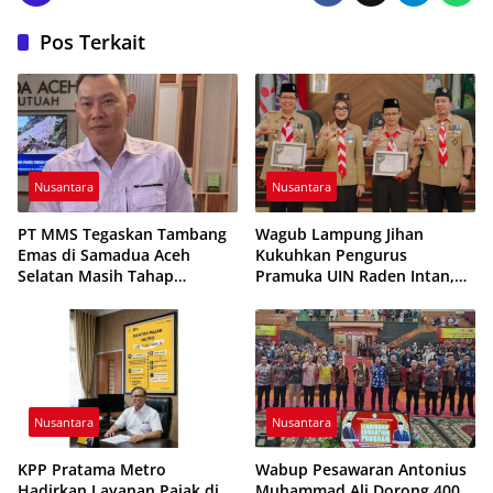
Pos Terkait
Nusantara
Nusantara
PT MMS Tegaskan Tambang
Wagub Lampung Jihan
Emas di Samadua Aceh
Kukuhkan Pengurus
Selatan Masih Tahap
Pramuka UIN Raden Intan,
Eksplorasi
Tekankan Penguatan
Karakter Generasi Muda
Nusantara
Nusantara
KPP Pratama Metro
Wabup Pesawaran Antonius
Hadirkan Layanan Pajak di
Muhammad Ali Dorong 400