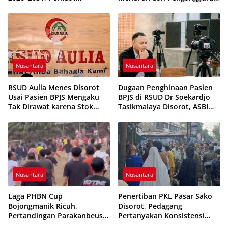
Pembinaan Karakter
Terkendali
Generasi Muda
Nusantara
Nusantara
RSUD Aulia Menes Disorot
Dugaan Penghinaan Pasien
Usai Pasien BPJS Mengaku
BPJS di RSUD Dr Soekardjo
Tak Dirawat karena Stok
Tasikmalaya Disorot, ASBI
Obat Habis
Foundation Desak Evaluasi
Etika Pelayanan
Nusantara
Nusantara
Laga PHBN Cup
Penertiban PKL Pasar Sako
Bojongmanik Ricuh,
Disorot, Pedagang
Pertandingan Parakanbeusi
Pertanyakan Konsistensi
vs Feroci FC Sempat
Pengawasan dan Dugaan