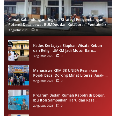
Camat Kabandungan Ungkap Strategi Pengembangan
Potensi Desa Lewat BUMDes dan Kolaborasi Pentahelix
3 Agustus 2026
0
Kades Kertajaya Siapkan Wisata Kebun
dan Religi, UMKM Jadi Motor Baru
Ekonomi Desa
3 Agustus 2026
0
Mahasiswa KKM 38 UNIBA Resmikan
Pojok Baca, Dorong Minat Literasi Anak-
anak Warga Desa Mekarbaru
9 Agustus 2026
0
Program Bedah Rumah Kapolri di Bogor,
Ibu Itoh Sampaikan Haru dan Rasa
Syukur
2 Agustus 2026
0