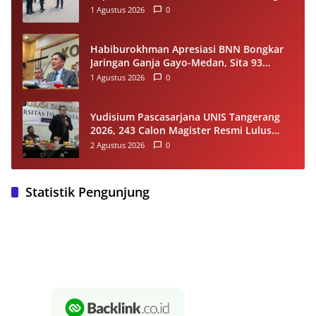
Rambu Lalu Lintas
1 Agustus 2026
0
Habiburokhman Apresiasi BNN Bongkar
Jaringan Ganja Gayo-Medan, Sita 93
Kilogram di Sumut
1 Agustus 2026
0
Yudisium Pascasarjana UNIS Tangerang
2026, 243 Calon Magister Resmi Lulus
Siap Diwisuda Oktober
2 Agustus 2026
0
Statistik Pengunjung