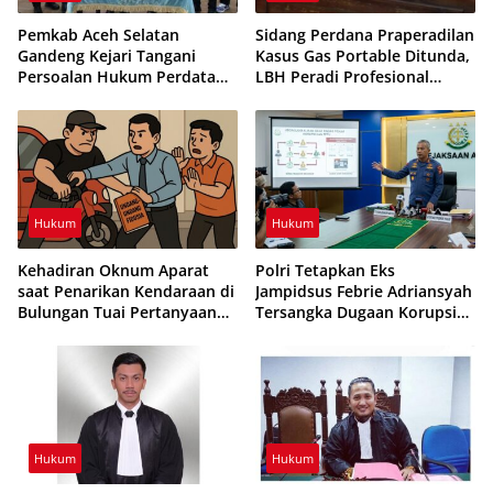
Pemkab Aceh Selatan
Sidang Perdana Praperadilan
Gandeng Kejari Tangani
Kasus Gas Portable Ditunda,
Persoalan Hukum Perdata
LBH Peradi Profesional
dan Tata Usaha Negara
Minta Status Tersangka
Gabriel Sihombing
Dibatalkan
Hukum
Hukum
Kehadiran Oknum Aparat
Polri Tetapkan Eks
saat Penarikan Kendaraan di
Jampidsus Febrie Adriansyah
Bulungan Tuai Pertanyaan
Tersangka Dugaan Korupsi
soal Kewenangan
dan TPPU, Komisi III DPR
Bentuk Panja
Hukum
Hukum