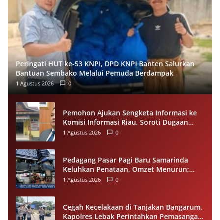
Peringati HUT ke-53 KNPI, DPD KNPI Banten Salurkan
Bantuan Sembako Melalui Pemuda Berdampak
1 Agustus 2026
0
Pemohon Ajukan Sengketa Informasi ke
Komisi Informasi Riau, Soroti Dugaan
Tidak Ditanggapinya Permohonan ke
1 Agustus 2026
0
PPID Pelalawan
Pedagang Pasar Pagi Baru Samarinda
Keluhkan Penataan, Omzet Menurun;
Minta Pemkot Evaluasi Distribusi Ruko
1 Agustus 2026
0
dan Akses Pengunjung
Cegah Kecelakaan di Tanjakan Bangarum,
Kapolres Lebak Perintahkan Pemasangan