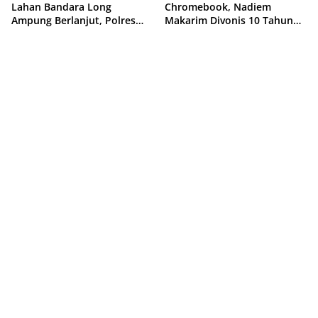
Lahan Bandara Long
Chromebook, Nadiem
Ampung Berlanjut, Polres
Makarim Divonis 10 Tahun
Malinau Jadwalkan Klarifikasi
Penjara dan Didenda Rp1
Sejumlah Pihak
Miliar