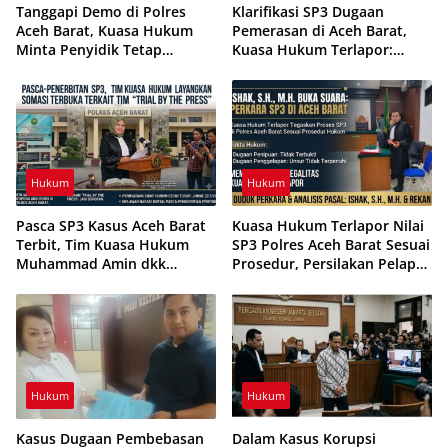
Tanggapi Demo di Polres
Klarifikasi SP3 Dugaan
Aceh Barat, Kuasa Hukum
Pemerasan di Aceh Barat,
Minta Penyidik Tetap
Kuasa Hukum Terlapor:
Profesional dan Objektif
Sudah Sesuai Mekanisme
Hukum dan Adat
Hukum
Hukum
Pasca SP3 Kasus Aceh Barat
Kuasa Hukum Terlapor Nilai
Terbit, Tim Kuasa Hukum
SP3 Polres Aceh Barat Sesuai
Muhammad Amin dkk
Prosedur, Persilakan Pelapor
Layangkan Somasi dan
Tempuh Praperadilan
Ingatkan Potensi
Pelanggaran UU ITE
Hukum
Hukum
Kasus Dugaan Pembebasan
Dalam Kasus Korupsi