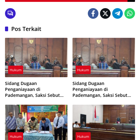
usut tuntas
Pos Terkait
Hukum
Hukum
Sidang Dugaan
Sidang Dugaan
Penganiayaan di
Penganiayaan di
Pademangan, Saksi Sebut
Pademangan, Saksi Sebut
Terdakwa Pukul Korban
Terdakwa Pukul Korban
Empat Kali
Empat Kali
Hukum
Hukum