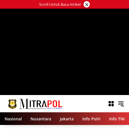
Langsung
×
Scroll Untuk Baca Artikel
ke
konten
Nasional
Nusantara
Jakarta
Info Polri
Info TNI