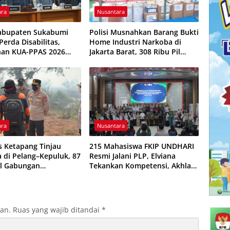
ara
Nusantara
abupaten Sukabumi
Polisi Musnahkan Barang Bukti
erda Disabilitas,
Home Industri Narkoba di
han KUA-PPAS 2026
Jakarta Barat, 308 Ribu Pil
isepakati
Zenith Gagal Beredar
ara
Nusantara
s Ketapang Tinjau
215 Mahasiswa FKIP UNDHARI
a di Pelang–Kepuluk, 87
Resmi Jalani PLP, Elviana
l Gabungan
Tekankan Kompetensi, Akhlak
kan Padamkan Api
Mulia, dan Profesionalisme
Calon Guru
kan.
Ruas yang wajib ditandai
*