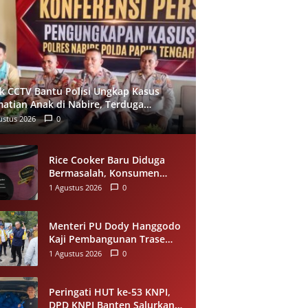
ak CCTV Bantu Polisi Ungkap Kasus
atian Anak di Nabire, Terduga
mankan Kurang dari 24 Jam
ustus 2026
0
Rice Cooker Baru Diduga
Bermasalah, Konsumen
Samarinda Minta Miyako
1 Agustus 2026
0
Lakukan Evaluasi
Menteri PU Dody Hanggodo
Kaji Pembangunan Trase
Baru Kelok 44 Agam Usai
1 Agustus 2026
0
Longsor, Utamakan
Keselamatan Pengguna Jalan
Peringati HUT ke-53 KNPI,
DPD KNPI Banten Salurkan