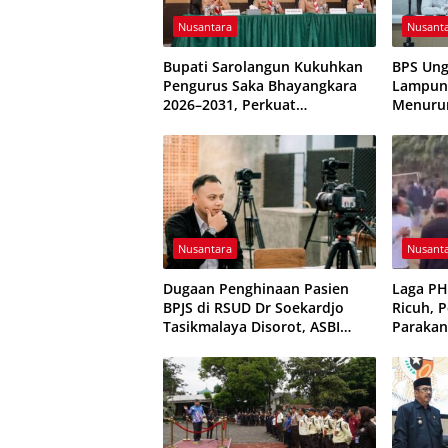
Nusantara
Nusant
Bupati Sarolangun Kukuhkan
BPS Ung
Pengurus Saka Bhayangkara
Lampung
2026–2031, Perkuat
Menuru
Pembinaan Karakter Generasi
Terkend
Muda
Nusantara
Nusant
Dugaan Penghinaan Pasien
Laga P
BPJS di RSUD Dr Soekardjo
Ricuh, 
Tasikmalaya Disorot, ASBI
Parakan
Foundation Desak Evaluasi
Sempat 
Etika Pelayanan