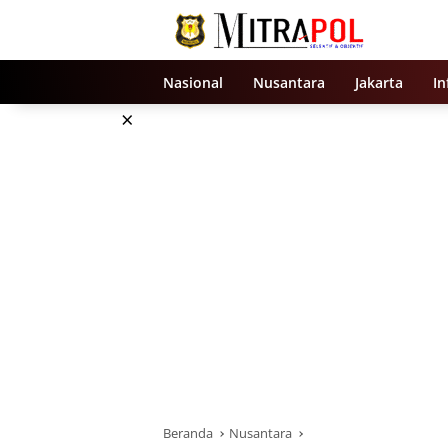
Langsung
ke
konten
Nasional
Nusantara
Jakarta
In
×
Beranda
Nusantara