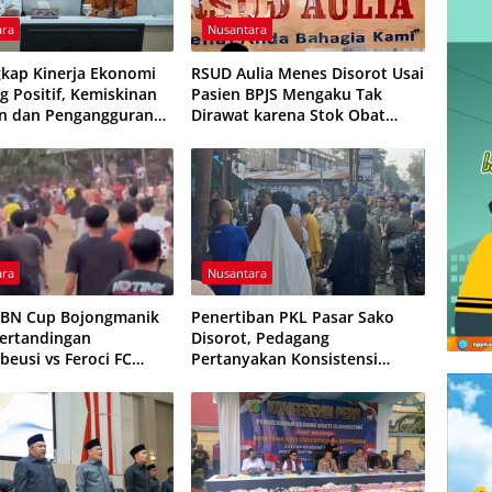
ara
Nusantara
kap Kinerja Ekonomi
RSUD Aulia Menes Disorot Usai
 Positif, Kemiskinan
Pasien BPJS Mengaku Tak
n dan Pengangguran
Dirawat karena Stok Obat
ali
Habis
ara
Nusantara
HBN Cup Bojongmanik
Penertiban PKL Pasar Sako
Pertandingan
Disorot, Pedagang
beusi vs Feroci FC
Pertanyakan Konsistensi
Dihentikan
Pengawasan dan Dugaan
Pungutan