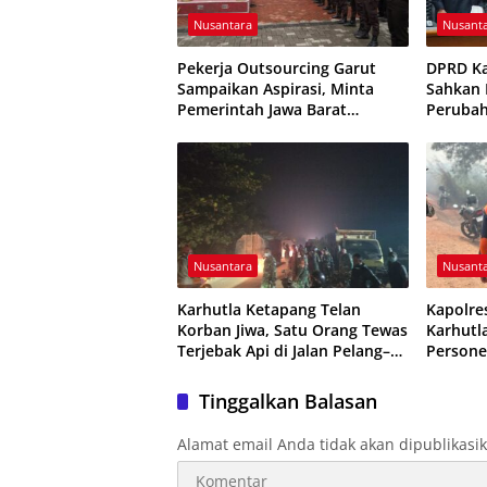
Nusantara
Nusant
Pekerja Outsourcing Garut
DPRD K
Sampaikan Aspirasi, Minta
Sahkan P
Pemerintah Jawa Barat
Peruba
Evaluasi Sistem Kerja
Resmi D
Nusantara
Nusant
Karhutla Ketapang Telan
Kapolre
Korban Jiwa, Satu Orang Tewas
Karhutl
Terjebak Api di Jalan Pelang–
Persone
Kepuluk
Dikerah
Tinggalkan Balasan
Alamat email Anda tidak akan dipublikasi